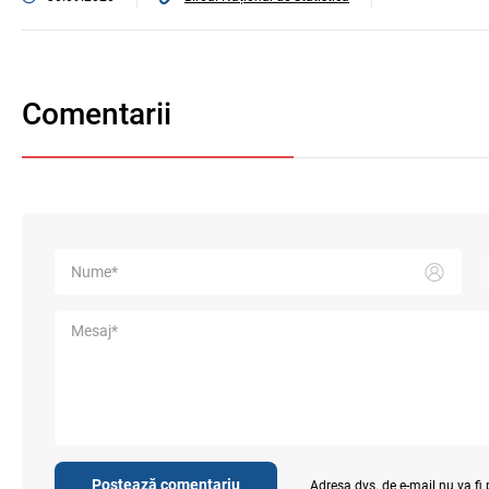
Comentarii
Postează comentariu
Adresa dvs. de e-mail nu va fi