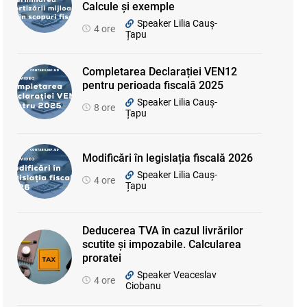
Calcule și exemple
Speaker Lilia Cauș-
4 ore
Țapu
Completarea Declarației VEN12
pentru perioada fiscală 2025
Speaker Lilia Cauș-
8 ore
Țapu
Modificări în legislația fiscală 2026
Speaker Lilia Cauș-
4 ore
Țapu
Deducerea TVA în cazul livrărilor
scutite și impozabile. Calcularea
proratei
Speaker Veaceslav
4 ore
Ciobanu