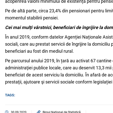
acoperirea valorii minimului de existență pentru pensio
Pe de altă parte, circa 23,4% din pensionari pentru lim
momentul stabilirii pensiei.
Cei mai mulți vârstnici, beneficiari de îngrijire la domi
În anul 2019, conform datelor Agenției Naționale Asiste
sociali, care au prestat servicii de îngrijire la domiciliu
beneficiari au fost din mediul rural.
Pe parcursul anului 2019, în țară au activat 67 cantine d
administraţiei publice locale, care au deservit 13,3 mi
beneficiat de acest serviciu la domiciliu. În afară de a
prestaţii, ajutoare şi servicii sociale conform legislației
TAGS:
30.09.2020
Biroul Național de Statistică