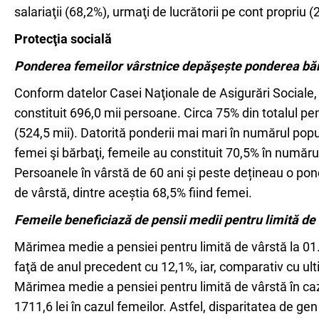
salariaţii (68,2%), urmaţi de lucrătorii pe cont propriu (
Protecţia socială
Ponderea femeilor vârstnice depăşește ponderea bărb
Conform datelor Casei Naţionale de Asigurări Sociale, 
constituit 696,0 mii persoane. Circa 75% din totalul pe
(524,5 mii). Datorită ponderii mai mari în numărul popul
femei şi bărbaţi, femeile au constituit 70,5% în numărul
Persoanele în vârstă de 60 ani și peste dețineau o pond
de vârstă, dintre aceștia 68,5% fiind femei.
Femeile beneficiază de pensii medii pentru limită de 
Mărimea medie a pensiei pentru limită de vârstă la 01.0
faţă de anul precedent cu 12,1%, iar, comparativ cu ult
Mărimea medie a pensiei pentru limită de vârstă în cazu
1711,6 lei în cazul femeilor. Astfel, disparitatea de gen