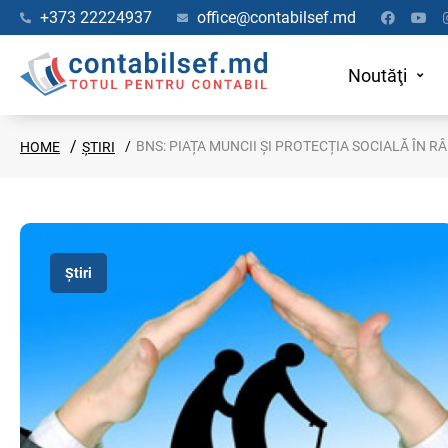
+373 22224937
office@contabilsef.md
Noutăţi
BNS: PIAȚA MUNCII ȘI PROTECȚIA SOCIALĂ ÎN R
HOME
ȘTIRI
Știri