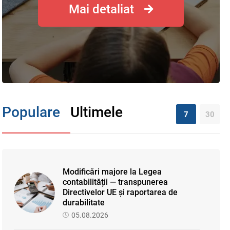
Mai detaliat
Populare
Ultimele
7
30
Modificări majore la Legea
contabilității — transpunerea
Directivelor UE și raportarea de
durabilitate
05.08.2026