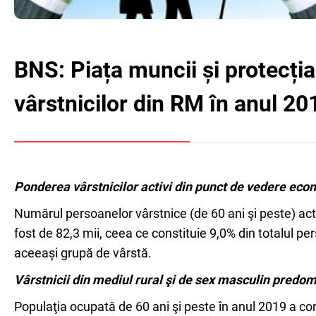
BNS: Piața muncii și protecția
vârstnicilor din RM în anul 20
Ponderea vârstnicilor activi din punct de vedere eco
Numărul persoanelor vârstnice (de 60 ani şi peste) act
fost de 82,3 mii, ceea ce constituie 9,0% din totalul pe
aceeași grupă de vârstă.
V
â
rstnicii din mediul rural şi de sex masculin predo
Populaţia ocupată de 60 ani şi peste în anul 2019 a cons