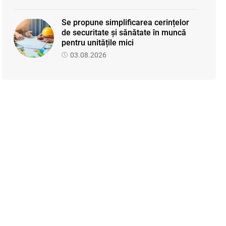
Se propune simplificarea cerințelor
de securitate și sănătate în muncă
pentru unitățile mici
03.08.2026
Proiectul de modificare a Titlului II
din Codul fiscal: noile reguli pentru
veniturile persoanelor fizice
07.08.2026
Se propune modificarea Legii
auditului — consultări publice până la
19 august 2026
05.08.2026
SFS a anunțat programul de
seminare pentru luna august 2026