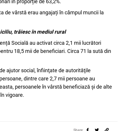
nari în proporție de 63,2%.
ita de vârstă erau angajați în câmpul muncii la
ciliu, trăiesc în mediul rural
nță Socială au activat circa 2,1 mii lucrători
 pentru 18,5 mii de beneficiari. Circa 71 la sută din
e ajutor social, înfiinţate de autorităţile
i persoane, dintre care 2,7 mii persoane au
ceasta, persoanele în vârstă beneficiază și de alte
 în vigoare.
Share: