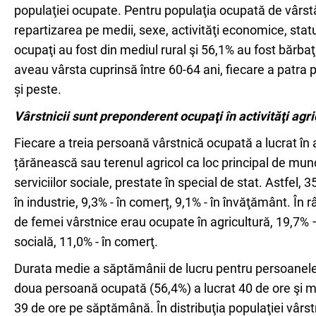
populaţiei ocupate. Pentru populaţia ocupată de vârstă 
repartizarea pe medii, sexe, activităţi economice, statu
ocupaţi au fost din mediul rural şi 56,1% au fost bărbaţi
aveau vârsta cuprinsă între 60-64 ani, fiecare a patra 
și peste.
Vârstnicii sunt preponderent ocupaţi în activităţi agri
Fiecare a treia persoană vârstnică ocupată a lucrat în 
țărănească sau terenul agricol ca loc principal de munc
serviciilor sociale, prestate în special de stat. Astfel, 3
în industrie, 9,3% - în comerț, 9,1% - în învăţământ. În 
de femei vârstnice erau ocupate în agricultură, 19,7% 
socială, 11,0% - în comerţ.
Durata medie a săptămânii de lucru pentru persoanele 
doua persoană ocupată (56,4%) a lucrat 40 de ore şi m
39 de ore pe săptămână. În distribuţia populaţiei vârs