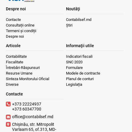
Despre noi
Noutăţi
Contacte
Contabilsef.md
Consultații online
Știri
Termeni și condiții
Despre noi
Articole
Informaţii utile
Contabilitate
Indicatori fiscali
Fiscalitate
SNC 2020
Întrebări-Răspunsuri
Formulare
Resurse Umane
Modele de contracte
Sinteza Monitorului Oficial
Planul de conturi
Diverse
Legislația
Contacte
+373 22224937
+373 60347700
office@contabilsef.md
Chișinău, str. Mitropolit
Varlaam 65, of.313, MD-