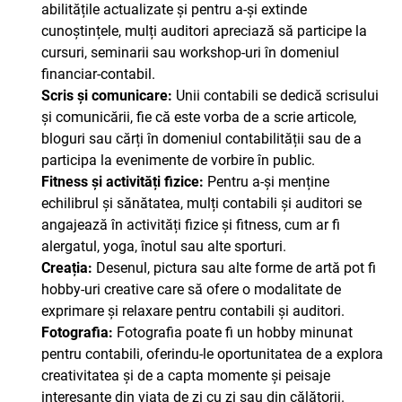
abilitățile actualizate și pentru a-și extinde
cunoștințele, mulți auditori apreciază să participe la
cursuri, seminarii sau workshop-uri în domeniul
financiar-contabil.
Scris și comunicare:
Unii contabili se dedică scrisului
și comunicării, fie că este vorba de a scrie articole,
bloguri sau cărți în domeniul contabilității sau de a
participa la evenimente de vorbire în public.
Fitness și activități fizice:
Pentru a-și menține
echilibrul și sănătatea, mulți contabili și auditori se
angajează în activități fizice și fitness, cum ar fi
alergatul, yoga, înotul sau alte sporturi.
Creația:
Desenul, pictura sau alte forme de artă pot fi
hobby-uri creative care să ofere o modalitate de
exprimare și relaxare pentru contabili și auditori.
Fotografia:
Fotografia poate fi un hobby minunat
pentru contabili, oferindu-le oportunitatea de a explora
creativitatea și de a capta momente și peisaje
interesante din viața de zi cu zi sau din călătorii.