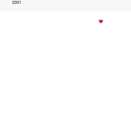
2001
2023 © ContabilSef
WITH
CREATIVSOFT