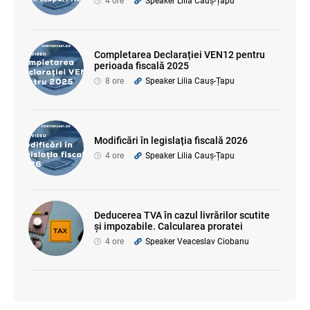
4 ore
Speaker Lilia Cauș-Țapu
Completarea Declarației VEN12 pentru
perioada fiscală 2025
8 ore
Speaker Lilia Cauș-Țapu
Modificări în legislația fiscală 2026
4 ore
Speaker Lilia Cauș-Țapu
Deducerea TVA în cazul livrărilor scutite
și impozabile. Calcularea proratei
4 ore
Speaker Veaceslav Ciobanu