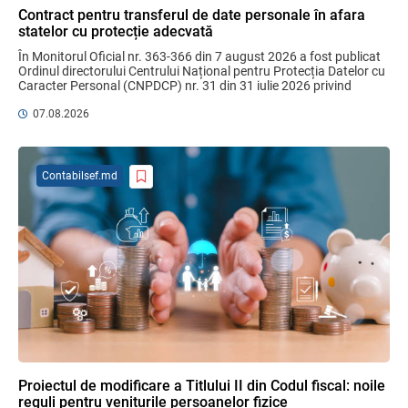
fără autorizarea BNM va crește
Contract pentru transferul de date personale în afara
06.08.2026
statelor cu protecție adecvată
În Monitorul Oficial nr. 363-366 din 7 august 2026 a fost publicat 
Ordinul directorului Centrului Național pentru Protecția Datelor cu 
Caracter Personal (CNPDCP) nr. 31 din 31 iulie 2026 privind 
MIA Plăți Instant: Soluția inovativă pentru
aprobarea Contractului ...
cetățeni, afaceri și plata serviciilor
07.08.2026
publice
05.08.2026
BNM
Contabilsef.md
Efectele trecerii la euro ca monedă de
referință
06.08.2026
BNM
Bunurile și banii confiscați vor fi utilizați
în scopuri sociale și în interes public
06.08.2026
Guvernul RM
Proiectul de modificare a Titlului II din Codul fiscal: noile
reguli pentru veniturile persoanelor fizice
Mai puține taxe pe muncă. Mai multă