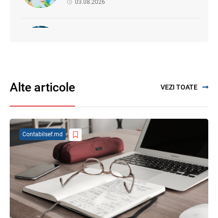
03.08.2026
Proiectul de modificare a Titlului II din
Codul fiscal: noile reguli pentru veniturile
persoanelor fizice
07.08.2026
Alte articole
VEZI TOATE
Se propune modificarea Legii auditului —
consultări publice până la 19 august 2026
05.08.2026
Contabilsef.md
SFS a anunțat programul de seminare
pentru luna august 2026
03.08.2026
Garanția financiară pentru refacerea
mediului la exploatarea resurselor
minerale