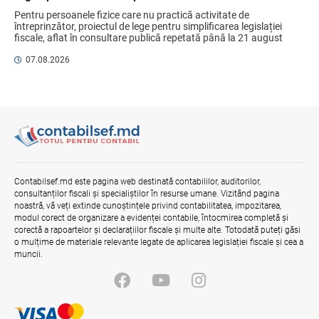
stimulare a investițiilor. Mai ferm pe vicii.
Pentru persoanele fizice care nu practică activitate de 
Mai corect pe excepții.
întreprinzător, proiectul de lege pentru simplificarea legislației 
fiscale, aflat în consultare publică repetată până la 21 august 
07.08.2026
Ministerul Finațelor
2026, aduce un mix de ...
07.08.2026
Contract pentru transferul de date
personale în afara statelor cu protecție
adecvată
07.08.2026
Gala Financiară 2026 – solicitare de
nominalizare a candidaților
Contabilsef.md este pagina web destinată contabililor, auditorilor,
consultanților fiscali și specialiștilor în resurse umane. Vizitând pagina
03.08.2026
Ministerul Finanțelor
noastră, vă veți extinde cunoștințele privind contabilitatea, impozitarea,
modul corect de organizare a evidenței contabile, întocmirea completă și
corectă a rapoartelor și declarațiilor fiscale și multe alte. Totodată puteți găsi
o mulțime de materiale relevante legate de aplicarea legislației fiscale și cea a
muncii.