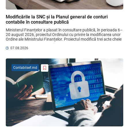
04.08.2026
Modificările la SNC și la Planul general de conturi
contabile în consultare publică
Domenii supuse controalelor fiscale
Ministerul Finanțelor a plasat în consultare publică, în perioada 6–
operative în luna august 2026
20 august 2026, proiectul Ordinului cu privire la modificarea unor 
05.08.2026
Serviciul Fiscal de Stat
Ordine ale Ministrului Finanțelor. Proiectul modifică trei acte cheie 
pentru ...
07.08.2026
Sa definitivat proiectul de reformare
integrală a Titlului IV - accize armonizate
cu legislația UE
Contabilsef.md
03.08.2026
Бухгалтерские и Налоговые
Консультации № 07/2026, комментарии
на полях
06.08.2026
Ciobanu Veaceslav
Plafonul operațiunilor valutare de capital