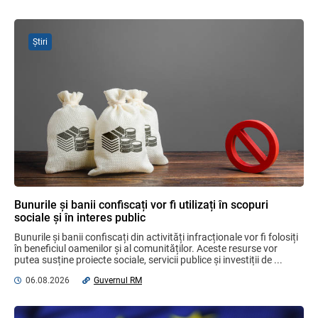
Sa definitivat proiectul de reformare
integrală a Titlului IV - accize armonizate
cu legislația UE
Știri
03.08.2026
Бухгалтерские и Налоговые
Консультации № 07/2026, комментарии
на полях
06.08.2026
Ciobanu Veaceslav
Plafonul operațiunilor valutare de capital
fără autorizarea BNM va crește
Bunurile și banii confiscați vor fi utilizați în scopuri
06.08.2026
sociale și în interes public
Bunurile și banii confiscați din activități infracționale vor fi folosiți 
în beneficiul oamenilor și al comunităților. Aceste resurse vor 
putea susține proiecte sociale, servicii publice și investiții de ...
MIA Plăți Instant: Soluția inovativă pentru
cetățeni, afaceri și plata serviciilor
06.08.2026
Guvernul RM
publice
05.08.2026
BNM