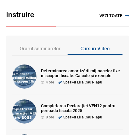
Instruire
VEZI TOATE
Orarul seminarelor
Cursuri Video
Determinarea amortizării mijloacelor fixe
în scopuri fiscale. Calcule și exemple
4 ore
Speaker Lilia Cauș-Țapu
Completarea Declarației VEN12 pentru
perioada fiscală 2025
8 ore
Speaker Lilia Cauș-Țapu