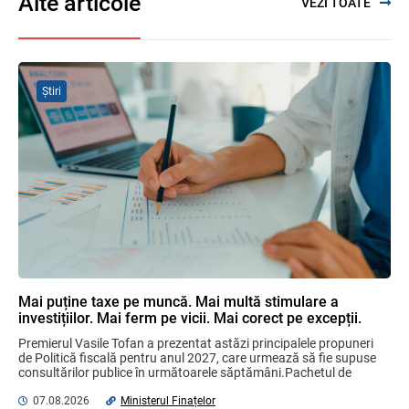
Alte articole
VEZI TOATE
Se propune modificarea Legii auditului —
consultări publice până la 19 august 2026
05.08.2026
Știri
SFS a anunțat programul de seminare
pentru luna august 2026
03.08.2026
Garanția financiară pentru refacerea
mediului la exploatarea resurselor
minerale
04.08.2026
Mai puține taxe pe muncă. Mai multă stimulare a
investițiilor. Mai ferm pe vicii. Mai corect pe excepții.
Domenii supuse controalelor fiscale
Premierul Vasile Tofan a prezentat astăzi principalele propuneri 
operative în luna august 2026
de Politică fiscală pentru anul 2027, care urmează să fie supuse 
05.08.2026
Serviciul Fiscal de Stat
consultărilor publice în următoarele săptămâni.Pachetul de 
măsuri este ...
07.08.2026
Ministerul Finațelor