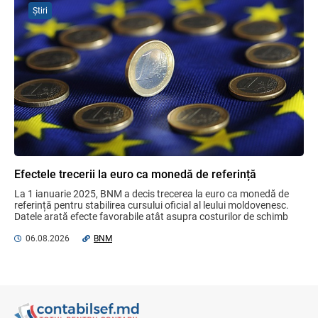
Știri
Efectele trecerii la euro ca monedă de
referință
06.08.2026
BNM
Bunurile și banii confiscați vor fi utilizați
în scopuri sociale și în interes public
06.08.2026
Guvernul RM
Efectele trecerii la euro ca monedă de referință
Mai puține taxe pe muncă. Mai multă
La 1 ianuarie 2025, BNM a decis trecerea la euro ca monedă de 
stimulare a investițiilor. Mai ferm pe vicii.
referință pentru stabilirea cursului oficial al leului moldovenesc. 
Mai corect pe excepții.
Datele arată efecte favorabile atât asupra costurilor de schimb 
valutar, ...
07.08.2026
Ministerul Finațelor
06.08.2026
BNM
Contract pentru transferul de date
personale în afara statelor cu protecție
adecvată
07.08.2026