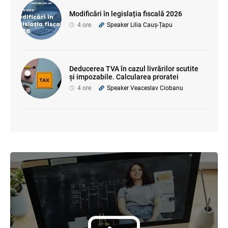
Modificări în legislația fiscală 2026
4 ore
Speaker Lilia Cauș-Țapu
Deducerea TVA în cazul livrărilor scutite
și impozabile. Calcularea proratei
4 ore
Speaker Veaceslav Ciobanu