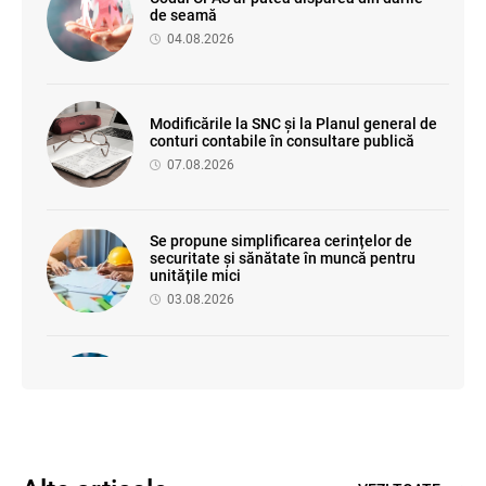
de seamă
04.08.2026
Modificările la SNC și la Planul general de
conturi contabile în consultare publică
07.08.2026
Se propune simplificarea cerințelor de
securitate și sănătate în muncă pentru
unitățile mici
03.08.2026
Proiectul de modificare a Titlului II din
Codul fiscal: noile reguli pentru veniturile
persoanelor fizice
07.08.2026