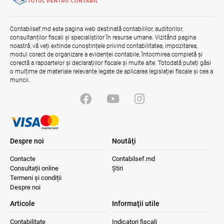
Contabilsef.md este pagina web destinată contabililor, auditorilor,
Gala Financiară 2026 – solicitare de
consultanților fiscali și specialiștilor în resurse umane. Vizitând pagina
nominalizare a candidaților
noastră, vă veți extinde cunoștințele privind contabilitatea, impozitarea,
03.08.2026
Ministerul Finanțelor
modul corect de organizare a evidenței contabile, întocmirea completă și
corectă a rapoartelor și declarațiilor fiscale și multe alte. Totodată puteți găsi
o mulțime de materiale relevante legate de aplicarea legislației fiscale și cea a
muncii.
Despre noi
Noutăţi
Contacte
Contabilsef.md
Consultații online
Știri
Termeni și condiții
Despre noi
Articole
Informaţii utile
Contabilitate
Indicatori fiscali