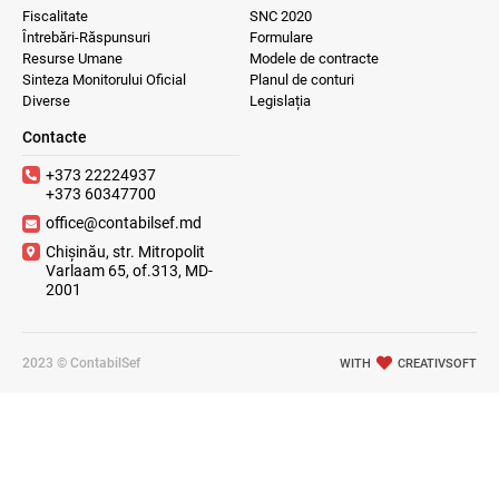
Fiscalitate
SNC 2020
Întrebări-Răspunsuri
Formulare
Resurse Umane
Modele de contracte
Sinteza Monitorului Oficial
Planul de conturi
Diverse
Legislația
Contacte
+373 22224937
+373 60347700
office@contabilsef.md
Chișinău, str. Mitropolit
Varlaam 65, of.313, MD-
2001
2023 © ContabilSef
WITH
CREATIVSOFT