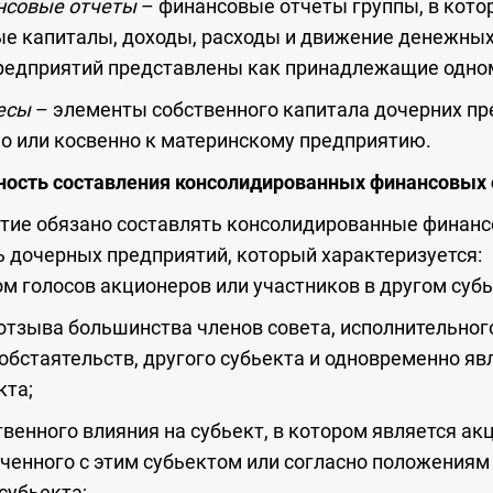
нсовые отчеты
– финансовые отчеты группы, в кото
ые капиталы, доходы, расходы и движение денежных
редприятий представлены как принадлежащие одном
ресы
– элементы собственного капитала дочерних пр
о или косвенно к материнскому предприятию.
ность составления консолидированных финансовых 
тие обязано составлять консолидированные финансо
 дочерных предприятий, который характеризуется:
м голосов акционеров или участников в другом субь
 отзыва большинства членов совета, исполнительно
 обстаятельств, другого субьекта и одновременно я
кта;
твенного влияния на субьект, в котором является а
юченного с этим субьектом или согласно положениям
субьекта;