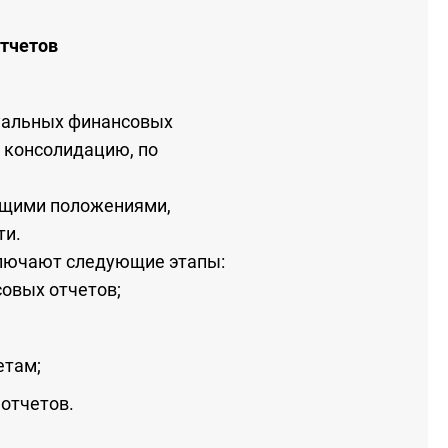
тчетов
уальных финансовых
 консолидацию, по
бщими положениями,
ти.
ключают следующие этапы:
овых отчетов;
етам;
отчетов.