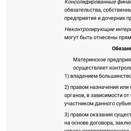
Консолидированные ф
ина
обязательства, собственн
предприятия и дочерних п
Неконтролирующие инте
могут быть отнесены прям
Обязан
Материнское предприя
осуществляет контроль
1) владением большинство
2) правом назначения или
органов, в зависимости от
участником данного субье
3) правом оказания сущес
на основе договора, закл
устава соответствующего 