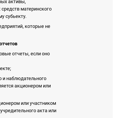
рых активы,
 средств материнского
у субьекту.
едприятий, которые не
отчетов
вые отчеты, если оно
екте;
го и наблюдательного
вляется акционером или
кционером или участником
 учредительного акта или