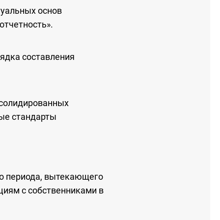
туальных основ
отчетность».
рядка составления
нсолидированных
ые стандарты
го периода, вытекающего
ациям с собственниками в