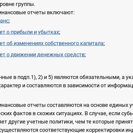
ровне группы.
инансовые отчеты включают:
анс
;
ет о прибыли и убытках
;
т об изменениях собственного капитала
;
ет о движении денежных средств
;
ые в подп.1), 2) и 5) являются обязательными, а ука
арактер и составляются в зависимости от информа
нансовые отчеты составляются на основе единых у
ких фактов в схожих ситуациях. В случае, если суб
ет другие учетные политики, чем те которые приня
осуществляются соответствующие корректировки и