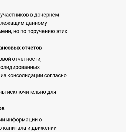
и участников в дочернем
адлежащим данному
мени, но по поручению этих
ансовых отчетов
овой отчетности,
нсолидированных
 из консолидации согласно
ены исключительно для
ов
ии информации о
о капитала и движении