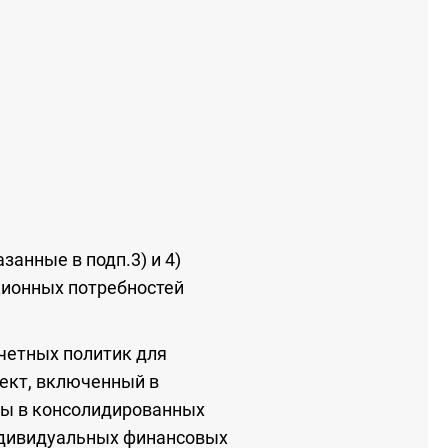
занные в подп.3) и 4)
ционных потребностей
четных политик для
ьект, включенный в
ты в консолидированных
ндивидуальных финансовых