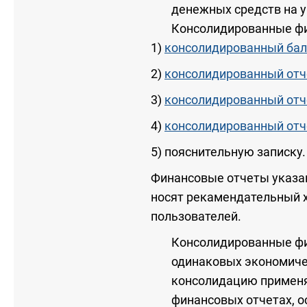
денежных средств на у
Консолидированные ф
1)
консолидированный бал
2)
консолидированный отч
3)
консолидированный отче
4)
консолидированный отч
5) пояснительную записку.
Финансовые отчеты указанн
носят рекамендательный х
пользователей.
Консолидированные фи
одинаковых экономичес
консолидацию применя
финансовых отчетах, 