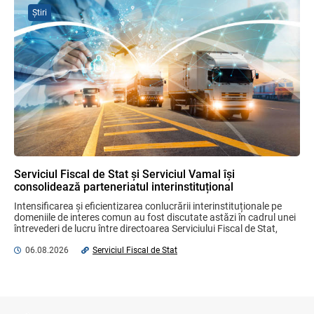
Știri
Plafonul operațiunilor valutare de capital
fără autorizarea BNM va crește
06.08.2026
MIA Plăți Instant: Soluția inovativă pentru
cetățeni, afaceri și plata serviciilor
publice
05.08.2026
BNM
Serviciul Fiscal de Stat și Serviciul Vamal își
consolidează parteneriatul interinstituțional
Proiectul de lege referitor la contractele
Intensificarea și eficientizarea conlucrării interinstituționale pe 
de credit pentru bunuri imobile
domeniile de interes comun au fost discutate astăzi în cadrul unei 
rezidențiale, consultat cu părțile
întrevederi de lucru între directoarea Serviciului Fiscal de Stat, 
interesate
Olga Golban ...
06.08.2026
Serviciul Fiscal de Stat
04.08.2026
Ministerul Finanțelor
Bunurile și banii confiscați vor fi utilizați
în scopuri sociale și în interes public