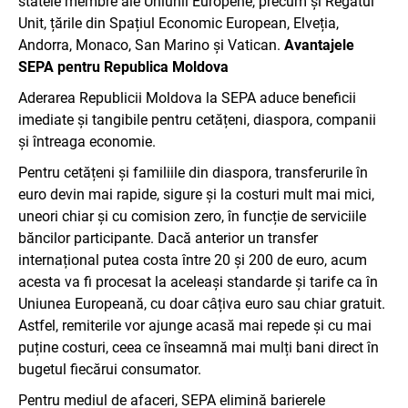
statele membre ale Uniunii Europene, precum și Regatul
Unit, țările din Spațiul Economic European, Elveția,
Andorra, Monaco, San Marino și Vatican.
Avantajele
SEPA pentru Republica Moldova
Aderarea Republicii Moldova la SEPA aduce beneficii
imediate și tangibile pentru cetățeni, diaspora, companii
și întreaga economie.
Pentru cetățeni și familiile din diaspora, transferurile în
euro devin mai rapide, sigure și la costuri mult mai mici,
uneori chiar și cu comision zero, în funcție de serviciile
băncilor participante. Dacă anterior un transfer
internațional putea costa între 20 și 200 de euro, acum
acesta va fi procesat la aceleași standarde și tarife ca în
Uniunea Europeană, cu doar câțiva euro sau chiar gratuit.
Astfel, remiterile vor ajunge acasă mai repede și cu mai
puține costuri, ceea ce înseamnă mai mulți bani direct în
bugetul fiecărui consumator.
Pentru mediul de afaceri, SEPA elimină barierele