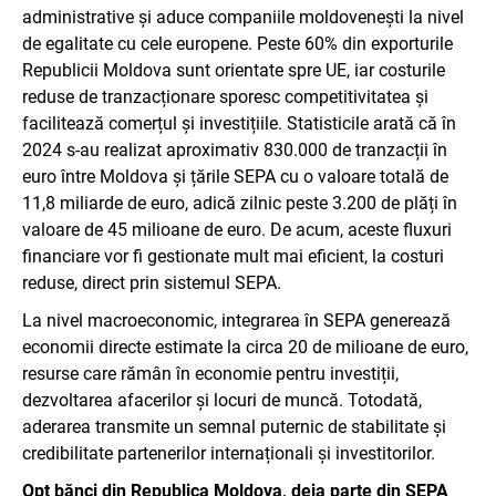
administrative și aduce companiile moldovenești la nivel
de egalitate cu cele europene. Peste 60% din exporturile
Republicii Moldova sunt orientate spre UE, iar costurile
reduse de tranzacționare sporesc competitivitatea și
facilitează comerțul și investițiile. Statisticile arată că în
2024 s-au realizat aproximativ 830.000 de tranzacții în
euro între Moldova și țările SEPA cu o valoare totală de
11,8 miliarde de euro, adică zilnic peste 3.200 de plăți în
valoare de 45 milioane de euro. De acum, aceste fluxuri
financiare vor fi gestionate mult mai eficient, la costuri
reduse, direct prin sistemul SEPA.
La nivel macroeconomic, integrarea în SEPA generează
economii directe estimate la circa 20 de milioane de euro,
resurse care rămân în economie pentru investiții,
dezvoltarea afacerilor și locuri de muncă. Totodată,
aderarea transmite un semnal puternic de stabilitate și
credibilitate partenerilor internaționali și investitorilor.
Opt bănci din Republica Moldova, deja parte din SEPA