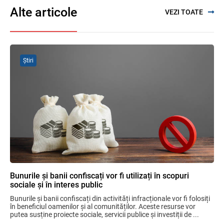
Alte articole
VEZI TOATE
Sa definitivat proiectul de reformare
integrală a Titlului IV - accize armonizate
cu legislația UE
03.08.2026
Știri
Facilități fiscale pentru Proiectul
„Învățământul superior" — se elaborează
regulamentul de aplicare
31.07.2026
Discuții cu reprezentanții sindicatelor
despre ajustarea sistemului de salarizare
31.07.2026
Ministerul Finanțelor
Bunurile și banii confiscați vor fi utilizați în scopuri
sociale și în interes public
Garanția financiară pentru refacerea
mediului la exploatarea resurselor
Bunurile și banii confiscați din activități infracționale vor fi folosiți 
minerale
în beneficiul oamenilor și al comunităților. Aceste resurse vor 
putea susține proiecte sociale, servicii publice și investiții de ...
04.08.2026