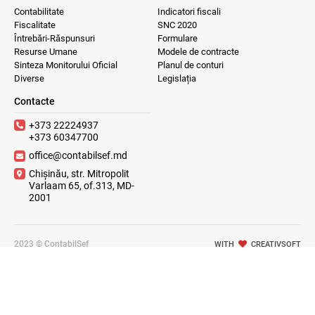
Contabilitate
Indicatori fiscali
Fiscalitate
SNC 2020
Întrebări-Răspunsuri
Formulare
Resurse Umane
Modele de contracte
Sinteza Monitorului Oficial
Planul de conturi
Diverse
Legislația
Contacte
+373 22224937
+373 60347700
office@contabilsef.md
Chișinău, str. Mitropolit
Varlaam 65, of.313, MD-
2001
2023 © ContabilSef
WITH
CREATIVSOFT