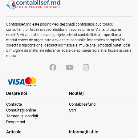
06.08.2026
Guvernul RM
Misiune oficială în cadrul proiectului
Contabilsef.md este pagina web destinată contabililor, auditorilor,
reformei finanțelor publice și a
consultanților fiscali și specialiștilor în resurse umane. Vizitând pagina
administrării fiscale pentru aderarea la
noastră, vă veți extinde cunoștințele privind contabilitatea, impozitarea,
UE
modul corect de organizare a evidenței contabile, întocmirea completă și
corectă a rapoartelor și declarațiilor fiscale și multe alte. Totodată puteți găsi
04.08.2026
Serviciul Fiscal de Stat
o mulțime de materiale relevante legate de aplicarea legislației fiscale și cea a
muncii.
Despre noi
Noutăţi
Contacte
Contabilsef.md
Consultații online
Știri
Termeni și condiții
Despre noi
Articole
Informaţii utile