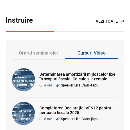
Instruire
VEZI TOATE
Orarul seminarelor
Cursuri Video
Determinarea amortizării mijloacelor fixe
în scopuri fiscale. Calcule și exemple
4 ore
Speaker Lilia Cauș-Țapu
Completarea Declarației VEN12 pentru
perioada fiscală 2025
8 ore
Speaker Lilia Cauș-Țapu