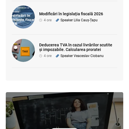
Modificări în legislația fiscală 2026
4 ore
Speaker Lilia Cauș-Țapu
Deducerea TVA în cazul livrărilor scutite
și impozabile. Calcularea proratei
4 ore
Speaker Veaceslav Ciobanu