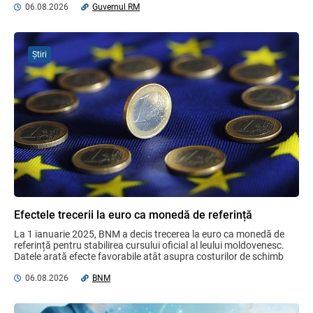
06.08.2026
Guvernul RM
Domenii supuse controalelor fiscale
operative în luna august 2026
Știri
05.08.2026
Serviciul Fiscal de Stat
Opinia comunității profesionale a
auditorilor interni în procesul de aliniere
la standardele internaționale și bunele
practici
04.08.2026
Ministerul Finanțelor
Gala Financiară 2026 – solicitare de
nominalizare a candidaților
Efectele trecerii la euro ca monedă de referință
03.08.2026
Ministerul Finanțelor
La 1 ianuarie 2025, BNM a decis trecerea la euro ca monedă de 
referință pentru stabilirea cursului oficial al leului moldovenesc. 
Datele arată efecte favorabile atât asupra costurilor de schimb 
valutar, ...
06.08.2026
BNM
Reforma fiscală 2027, din nou în
consultare publică
06.08.2026