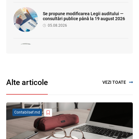
Se propune modificarea Legii auditului —
consultări publice până la 19 august 2026
05.08.2026
SFS a anunțat programul de seminare
pentru luna august 2026
03.08.2026
Alte articole
VEZI TOATE
Modificările la SNC și la Planul general de
conturi contabile în consultare publică
07.08.2026
Contabilsef.md
Garanția financiară pentru refacerea
mediului la exploatarea resurselor
minerale
04.08.2026