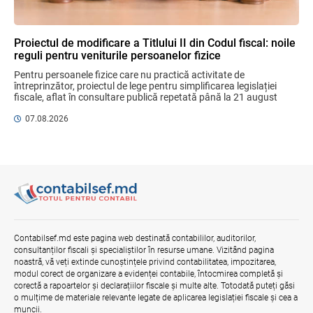
practici
04.08.2026
Ministerul Finanțelor
Proiectul de modificare a Titlului II din Codul fiscal: noile
reguli pentru veniturile persoanelor fizice
Gala Financiară 2026 – solicitare de
Pentru persoanele fizice care nu practică activitate de 
nominalizare a candidaților
întreprinzător, proiectul de lege pentru simplificarea legislației 
03.08.2026
Ministerul Finanțelor
fiscale, aflat în consultare publică repetată până la 21 august 
2026, aduce un mix de ...
07.08.2026
Efectele trecerii la euro ca monedă de
referință
06.08.2026
BNM
Misiune oficială în cadrul proiectului
reformei finanțelor publice și a
Contabilsef.md este pagina web destinată contabililor, auditorilor,
administrării fiscale pentru aderarea la
consultanților fiscali și specialiștilor în resurse umane. Vizitând pagina
UE
noastră, vă veți extinde cunoștințele privind contabilitatea, impozitarea,
04.08.2026
Serviciul Fiscal de Stat
modul corect de organizare a evidenței contabile, întocmirea completă și
corectă a rapoartelor și declarațiilor fiscale și multe alte. Totodată puteți găsi
o mulțime de materiale relevante legate de aplicarea legislației fiscale și cea a
muncii.