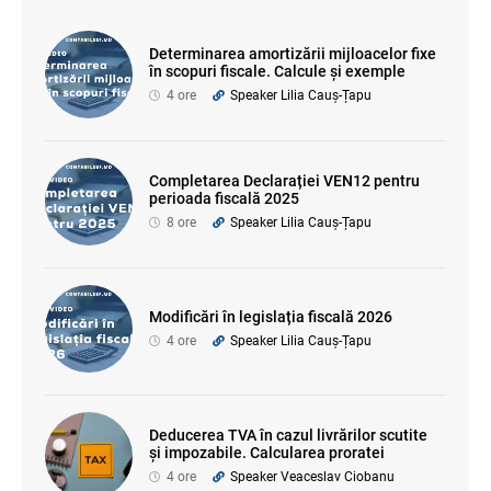
Determinarea amortizării mijloacelor fixe
în scopuri fiscale. Calcule și exemple
4 ore
Speaker Lilia Cauș-Țapu
Completarea Declarației VEN12 pentru
perioada fiscală 2025
8 ore
Speaker Lilia Cauș-Țapu
Modificări în legislația fiscală 2026
4 ore
Speaker Lilia Cauș-Țapu
Deducerea TVA în cazul livrărilor scutite
și impozabile. Calcularea proratei
4 ore
Speaker Veaceslav Ciobanu