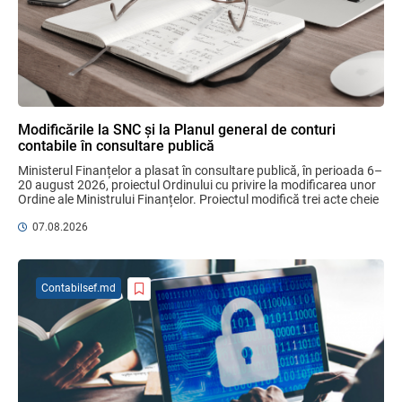
Domenii supuse controalelor fiscale
operative în luna august 2026
05.08.2026
Serviciul Fiscal de Stat
Modificările la SNC și la Planul general de conturi
contabile în consultare publică
Sa definitivat proiectul de reformare
integrală a Titlului IV - accize armonizate
Ministerul Finanțelor a plasat în consultare publică, în perioada 6–
cu legislația UE
20 august 2026, proiectul Ordinului cu privire la modificarea unor 
Ordine ale Ministrului Finanțelor. Proiectul modifică trei acte cheie 
03.08.2026
pentru ...
07.08.2026
Proiectul de modificare a Titlului II din
Codul fiscal: noile reguli pentru veniturile
persoanelor fizice
Contabilsef.md
07.08.2026
Plafonul operațiunilor valutare de capital
fără autorizarea BNM va crește
06.08.2026