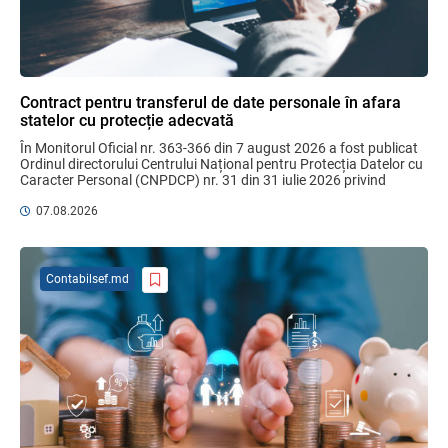
Бухгалтерские и Налоговые
Консультации № 07/2026, комментарии
на полях
Contract pentru transferul de date personale în afara
statelor cu protecție adecvată
06.08.2026
Ciobanu Veaceslav
În Monitorul Oficial nr. 363-366 din 7 august 2026 a fost publicat 
Ordinul directorului Centrului Național pentru Protecția Datelor cu 
Caracter Personal (CNPDCP) nr. 31 din 31 iulie 2026 privind 
MIA Plăți Instant: Soluția inovativă pentru
aprobarea Contractului ...
cetățeni, afaceri și plata serviciilor
07.08.2026
publice
05.08.2026
BNM
Contabilsef.md
Bunurile și banii confiscați vor fi utilizați
în scopuri sociale și în interes public
06.08.2026
Guvernul RM
Opinia comunității profesionale a
auditorilor interni în procesul de aliniere
la standardele internaționale și bunele