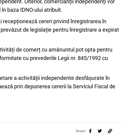
dependent. Ulterior, comercianții independenți vor
în baza IDNO-ului atribuit.
 recepționează cereri privind înregistrarea în
revăzut de legislație pentru înregistrare a expirat
tivități de comerț cu amănuntul pot opta pentru
nformitate cu prevederile Legii nr. 845/1992 cu
etare a activității independente desfășurate în
ză prin depunerea cererii la Serviciul Fiscal de
Share: