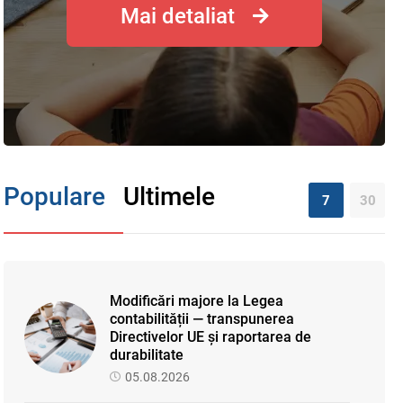
Mai detaliat
Populare
Ultimele
7
30
Modificări majore la Legea
contabilității — transpunerea
Directivelor UE și raportarea de
durabilitate
05.08.2026