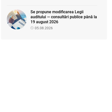
Se propune modificarea Legii
auditului — consultări publice până la
19 august 2026
05.08.2026
SFS a anunțat programul de
seminare pentru luna august 2026
03.08.2026
Sa definitivat proiectul de reformare
integrală a Titlului IV - accize
armonizate cu legislația UE
03.08.2026
Garanția financiară pentru refacerea
mediului la exploatarea resurselor
minerale