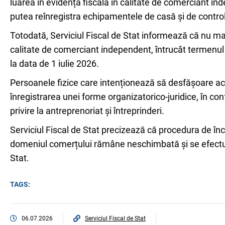
luarea în evidență fiscală în calitate de comerciant in
putea reînregistra echipamentele de casă și de control 
Totodată, Serviciul Fiscal de Stat informează că nu mai
calitate de comerciant independent, întrucât termenul p
la data de 1 iulie 2026.
Persoanele fizice care intenționează să desfășoare ac
înregistrarea unei forme organizatorico-juridice, în co
privire la antreprenoriat și întreprinderi.
Serviciul Fiscal de Stat precizează că procedura de înc
domeniul comerțului rămâne neschimbată și se efectuea
Stat.
TAGS:
06.07.2026
Serviciul Fiscal de Stat