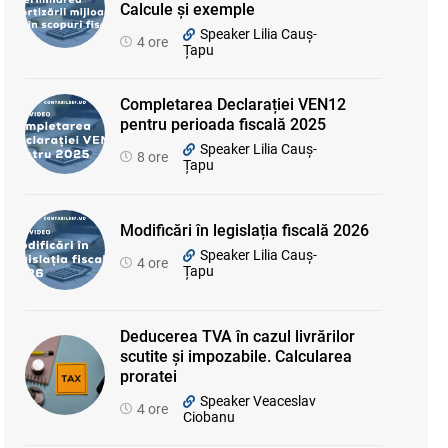
Calcule și exemple
Speaker Lilia Cauș-
4 ore
Țapu
Completarea Declarației VEN12
pentru perioada fiscală 2025
Speaker Lilia Cauș-
8 ore
Țapu
Modificări în legislația fiscală 2026
Speaker Lilia Cauș-
4 ore
Țapu
Deducerea TVA în cazul livrărilor
scutite și impozabile. Calcularea
proratei
Speaker Veaceslav
4 ore
Ciobanu