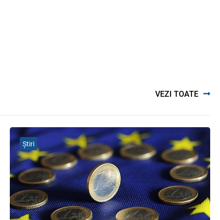
serviciilor publice
05.08.2026
BNM
Opinia comunității profesionale a
auditorilor interni în procesul de
aliniere la standardele internaționale
și bunele practici
04.08.2026
Ministerul Finanțelor
VEZI TOATE
Bunurile și banii confiscați vor fi
utilizați în scopuri sociale și în
interes public
Știri
06.08.2026
Guvernul RM
Efectele trecerii la euro ca monedă
de referință
06.08.2026
BNM