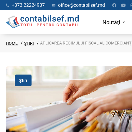
+373 22224937
office@contabilsef.md
Noutăţi
APLICAREA REGIMULUI FISCAL AL COMERCIANȚI
HOME
ȘTIRI
Știri