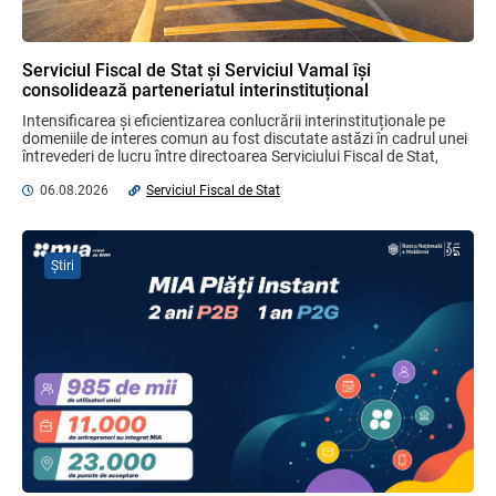
Opinia comunității profesionale a
Serviciul Fiscal de Stat și Serviciul Vamal își
auditorilor interni în procesul de aliniere
la standardele internaționale și bunele
consolidează parteneriatul interinstituțional
practici
Intensificarea și eficientizarea conlucrării interinstituționale pe 
04.08.2026
Ministerul Finanțelor
domeniile de interes comun au fost discutate astăzi în cadrul unei 
întrevederi de lucru între directoarea Serviciului Fiscal de Stat, 
Olga Golban ...
06.08.2026
Serviciul Fiscal de Stat
Gala Financiară 2026 – solicitare de
nominalizare a candidaților
03.08.2026
Ministerul Finanțelor
Știri
MIA Plăți Instant: Soluția inovativă pentru
cetățeni, afaceri și plata serviciilor
publice
05.08.2026
BNM
Lucrări de mentenanță în cadrul SIA
„Declarație electronică persoane
juridice”.