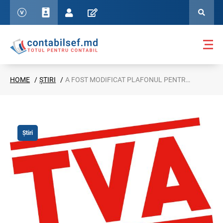
HOME
ȘTIRI
A FOST MODIFICAT PLAFONUL PENTRU ÎNREGISTRAREA OBLIGATORIE ÎN CALITATE DE PLĂTITOR TVA
Știri