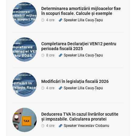
Determinarea amortizării mijloacelor fixe
în scopuri fiscale. Calcule și exemple
4 ore
Speaker Lilia Cauș-Țapu
Completarea Declarației VEN12 pentru
perioada fiscală 2025
8 ore
Speaker Lilia Cauș-Țapu
Modificări în legislația fiscală 2026
4 ore
Speaker Lilia Cauș-Țapu
Deducerea TVA în cazul livrărilor scutite
și impozabile. Calcularea proratei
4 ore
Speaker Veaceslav Ciobanu