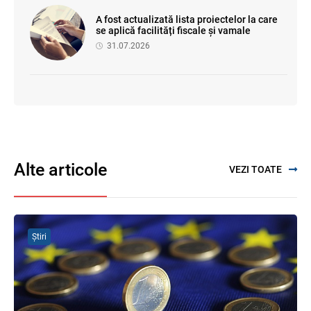
A fost actualizată lista proiectelor la care
se aplică facilități fiscale și vamale
31.07.2026
SFS a anunțat programul de seminare
pentru luna august 2026
03.08.2026
Alte articole
VEZI TOATE
Sa definitivat proiectul de reformare
integrală a Titlului IV - accize armonizate
cu legislația UE
03.08.2026
Știri
Facilități fiscale pentru Proiectul
„Învățământul superior" — se elaborează
regulamentul de aplicare
31.07.2026