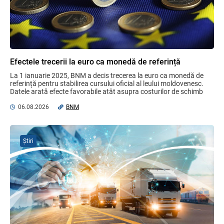
Se propune modificarea Legii auditului —
consultări publice până la 19 august 2026
05.08.2026
Efectele trecerii la euro ca monedă de referință
La 1 ianuarie 2025, BNM a decis trecerea la euro ca monedă de 
Discuții cu reprezentanții sindicatelor
referință pentru stabilirea cursului oficial al leului moldovenesc. 
despre ajustarea sistemului de salarizare
Datele arată efecte favorabile atât asupra costurilor de schimb 
valutar, ...
31.07.2026
Ministerul Finanțelor
06.08.2026
BNM
Garanția financiară pentru refacerea
Știri
mediului la exploatarea resurselor
minerale
04.08.2026
Domenii supuse controalelor fiscale
operative în luna august 2026
05.08.2026
Serviciul Fiscal de Stat