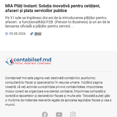
30.07.2026
Serviciul Fiscal de Stat
MIA Plăți Instant: Soluția inovativă pentru cetățeni,
afaceri și plata serviciilor publice
Proiectul de lege referitor la contractele
Pe 31 iulie se împlinesc doi ani de la introducerea plăților pentru 
de credit pentru bunuri imobile
afaceri - a funcționalității P2B  (Person to Business) și un an de la 
rezidențiale, consultat cu părțile
lansarea oficială a plăților pentru servicii ...
interesate
05.08.2026
BNM
04.08.2026
Ministerul Finanțelor
Misiune oficială în cadrul proiectului
reformei finanțelor publice și a
administrării fiscale pentru aderarea la
UE
04.08.2026
Serviciul Fiscal de Stat
Contabilsef.md este pagina web destinată contabililor, auditorilor,
Serviciul Fiscal de Stat a încasat 2
consultanților fiscali și specialiștilor în resurse umane. Vizitând pagina
miliarde lei la Bugetul public național în
noastră, vă veți extinde cunoștințele privind contabilitatea, impozitarea,
săptămâna precedentă
modul corect de organizare a evidenței contabile, întocmirea completă și
corectă a rapoartelor și declarațiilor fiscale și multe alte. Totodată puteți găsi
04.08.2026
Serviciul Fiscal de Stat
o mulțime de materiale relevante legate de aplicarea legislației fiscale și cea a
muncii.