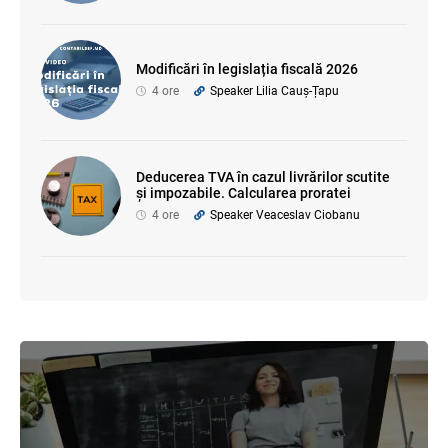
Modificări în legislația fiscală 2026
4 ore
Speaker Lilia Cauș-Țapu
Deducerea TVA în cazul livrărilor scutite
și impozabile. Calcularea proratei
4 ore
Speaker Veaceslav Ciobanu