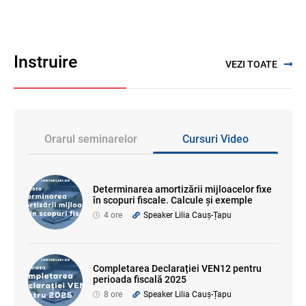
Instruire
VEZI TOATE
Orarul seminarelor
Cursuri Video
Determinarea amortizării mijloacelor fixe
în scopuri fiscale. Calcule și exemple
4 ore
Speaker Lilia Cauș-Țapu
Completarea Declarației VEN12 pentru
perioada fiscală 2025
8 ore
Speaker Lilia Cauș-Țapu