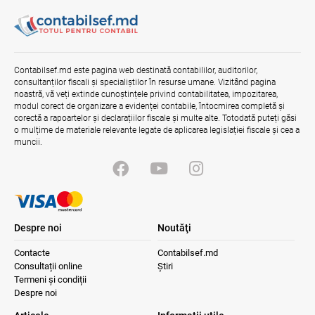
la standardele internaționale și bunele
practici
04.08.2026
Ministerul Finanțelor
Misiune oficială în cadrul proiectului
Contabilsef.md este pagina web destinată contabililor, auditorilor,
reformei finanțelor publice și a
consultanților fiscali și specialiștilor în resurse umane. Vizitând pagina
administrării fiscale pentru aderarea la
noastră, vă veți extinde cunoștințele privind contabilitatea, impozitarea,
UE
modul corect de organizare a evidenței contabile, întocmirea completă și
04.08.2026
Serviciul Fiscal de Stat
corectă a rapoartelor și declarațiilor fiscale și multe alte. Totodată puteți găsi
o mulțime de materiale relevante legate de aplicarea legislației fiscale și cea a
muncii.
Despre noi
Noutăţi
Contacte
Contabilsef.md
Consultații online
Știri
Termeni și condiții
Despre noi