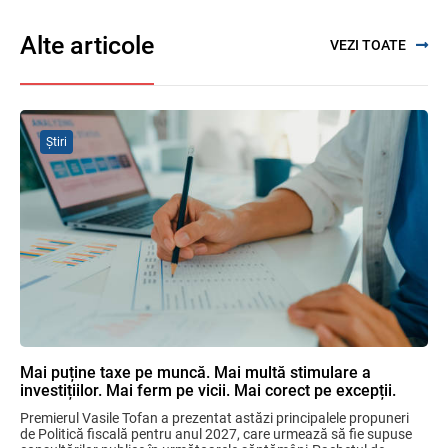
Alte articole
VEZI TOATE
SFS a anunțat programul de seminare
pentru luna august 2026
03.08.2026
Știri
Proiectul de modificare a Titlului II din
Codul fiscal: noile reguli pentru veniturile
persoanelor fizice
07.08.2026
Garanția financiară pentru refacerea
mediului la exploatarea resurselor
minerale
04.08.2026
Mai puține taxe pe muncă. Mai multă stimulare a
investițiilor. Mai ferm pe vicii. Mai corect pe excepții.
Domenii supuse controalelor fiscale
Premierul Vasile Tofan a prezentat astăzi principalele propuneri 
operative în luna august 2026
de Politică fiscală pentru anul 2027, care urmează să fie supuse 
05.08.2026
Serviciul Fiscal de Stat