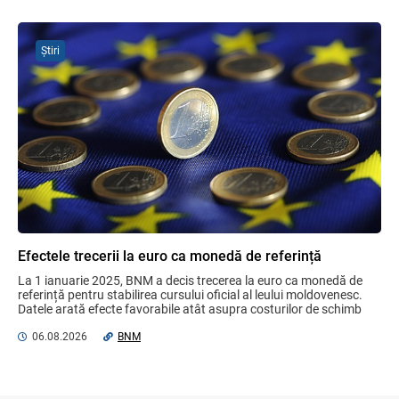
05.08.2026
BNM
Știri
Bunurile și banii confiscați vor fi utilizați
în scopuri sociale și în interes public
06.08.2026
Guvernul RM
Efectele trecerii la euro ca monedă de
referință
06.08.2026
BNM
Efectele trecerii la euro ca monedă de referință
La 1 ianuarie 2025, BNM a decis trecerea la euro ca monedă de 
Gala Financiară 2026 – solicitare de
referință pentru stabilirea cursului oficial al leului moldovenesc. 
nominalizare a candidaților
Datele arată efecte favorabile atât asupra costurilor de schimb 
03.08.2026
Ministerul Finanțelor
valutar, ...
06.08.2026
BNM
Opinia comunității profesionale a
auditorilor interni în procesul de aliniere