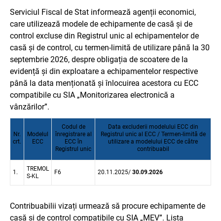
Serviciul Fiscal de Stat informează agenții economici,
care utilizează modele de echipamente de casă și de
control excluse din Registrul unic al echipamentelor de
casă și de control, cu termen-limită de utilizare până la 30
septembrie 2026, despre obligația de scoatere de la
evidență și din exploatare a echipamentelor respective
până la data menționată și înlocuirea acestora cu ECC
compatibile cu SIA „Monitorizarea electronică a
vânzărilor”.
Codul de
Data excluderii modelului ECC din
Nr.
Modelul
înregistrare al
Registrul unic al ECC / Termen-limită de
crt.
ECC
ECC în
utilizare a modelului ECC de către
Registrul unic
contribuabil
TREMOL
1.
F6
20.11.2025/
30.09.2026
S-KL
Contribuabilii vizați urmează să procure echipamente de
casă și de control compatibile cu SIA „MEV”. Lista