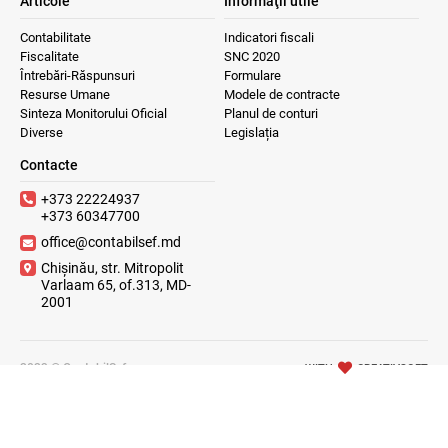
Articole
Informaţii utile
Contabilitate
Indicatori fiscali
Fiscalitate
SNC 2020
Întrebări-Răspunsuri
Formulare
Resurse Umane
Modele de contracte
Sinteza Monitorului Oficial
Planul de conturi
Diverse
Legislația
Contacte
+373 22224937
+373 60347700
office@contabilsef.md
Chișinău, str. Mitropolit
Varlaam 65, of.313, MD-
2001
2023 © ContabilSef
WITH
CREATIVSOFT