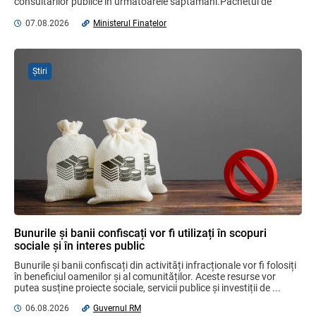
consultărilor publice în următoarele săptămâni.Pachetul de 
măsuri este ...
07.08.2026
Ministerul Finațelor
Sa definitivat proiectul de reformare
integrală a Titlului IV - accize armonizate
cu legislația UE
Știri
03.08.2026
Бухгалтерские и Налоговые
Консультации № 07/2026, комментарии
на полях
06.08.2026
Ciobanu Veaceslav
Plafonul operațiunilor valutare de capital
fără autorizarea BNM va crește
Bunurile și banii confiscați vor fi utilizați în scopuri
06.08.2026
sociale și în interes public
Bunurile și banii confiscați din activități infracționale vor fi folosiți 
în beneficiul oamenilor și al comunităților. Aceste resurse vor 
putea susține proiecte sociale, servicii publice și investiții de ...
MIA Plăți Instant: Soluția inovativă pentru
cetățeni, afaceri și plata serviciilor
06.08.2026
Guvernul RM
publice