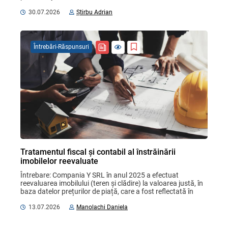
fiscală cu mențiunea „cu titlu ...
30.07.2026
Știrbu Adrian
Întrebări-Răspunsuri
Tratamentul fiscal și contabil al înstrăinării
imobilelor reevaluate
Întrebare: Compania Y SRL în anul 2025 a efectuat 
reevaluarea imobilului (teren și clădire) la valoarea justă, în 
baza datelor prețurilor de piață, care a fost reflectată în 
evidența contabilă: terenul ...
13.07.2026
Manolachi Daniela