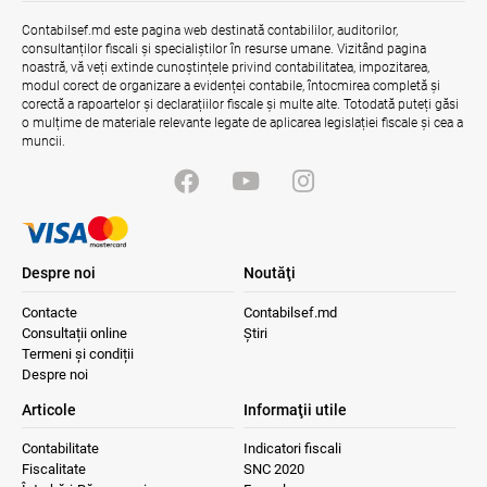
Contabilsef.md este pagina web destinată contabililor, auditorilor,
consultanților fiscali și specialiștilor în resurse umane. Vizitând pagina
noastră, vă veți extinde cunoștințele privind contabilitatea, impozitarea,
modul corect de organizare a evidenței contabile, întocmirea completă și
corectă a rapoartelor și declarațiilor fiscale și multe alte. Totodată puteți găsi
o mulțime de materiale relevante legate de aplicarea legislației fiscale și cea a
muncii.
Despre noi
Noutăţi
Contacte
Contabilsef.md
Consultații online
Știri
Termeni și condiții
Despre noi
Articole
Informaţii utile
Contabilitate
Indicatori fiscali
Fiscalitate
SNC 2020