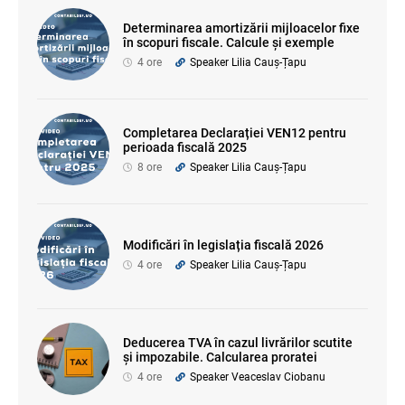
Determinarea amortizării mijloacelor fixe
în scopuri fiscale. Calcule și exemple
4 ore
Speaker Lilia Cauș-Țapu
Completarea Declarației VEN12 pentru
perioada fiscală 2025
8 ore
Speaker Lilia Cauș-Țapu
Modificări în legislația fiscală 2026
4 ore
Speaker Lilia Cauș-Țapu
Deducerea TVA în cazul livrărilor scutite
și impozabile. Calcularea proratei
4 ore
Speaker Veaceslav Ciobanu