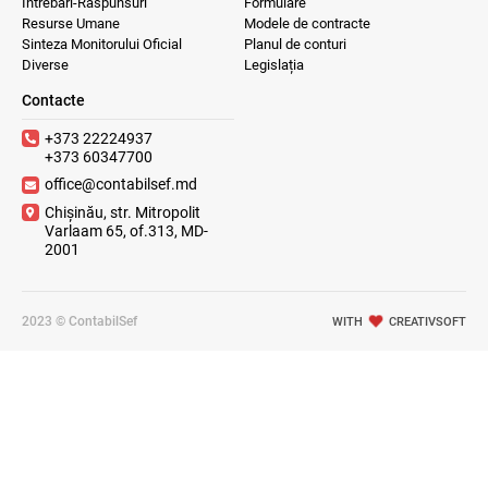
Întrebări-Răspunsuri
Formulare
Resurse Umane
Modele de contracte
Sinteza Monitorului Oficial
Planul de conturi
Diverse
Legislația
Contacte
+373 22224937
+373 60347700
office@contabilsef.md
Chișinău, str. Mitropolit
Varlaam 65, of.313, MD-
2001
2023 © ContabilSef
WITH
CREATIVSOFT