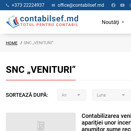
+373 22224937
office@contabilsef.md
Noutăţi
SNC „VENITURI”
HOME
SNC „VENITURI”
SORTEAZĂ DUPĂ:
Contabilizarea veni
apariţiei unor ince
anumitor sume recu