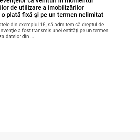
venţelor ca venituri în momentul
ilor de utilizare a imobilizărilor
o plată fixă şi pe un termen nelimitat
datele din exemplul 18, să admitem că dreptul de
 invenţie a fost transmis unei entităţi pe un termen
a datelor din ...