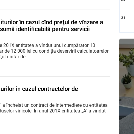
31
urilor în cazul cînd preţul de vînzare a
 sumă identificabilă pentru servicii
e 201X entitatea a vîndut unui cumpărător 10
ar de 12 000 lei cu condiţia deservirii calculatoarelor
ul unitar de ...
rilor în cazul contractelor de
" a încheiat un contract de intermediere cu entitatea
duselor vinicole. În anul 201X entitatea „A" a vîndut