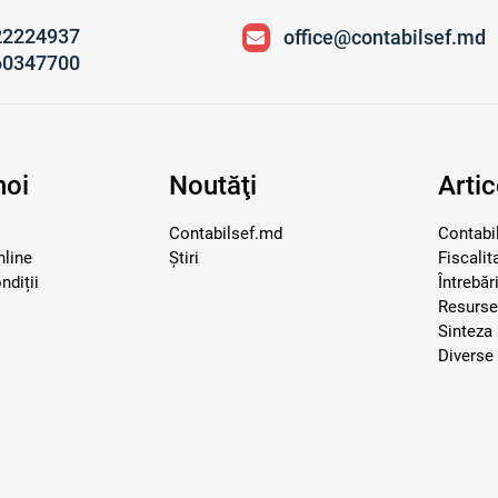
22224937
office@contabilsef.md
60347700
noi
Noutăţi
Artic
Contabilsef.md
Contabil
nline
Știri
Fiscalit
ndiții
Întrebăr
Resurs
Sinteza 
Diverse