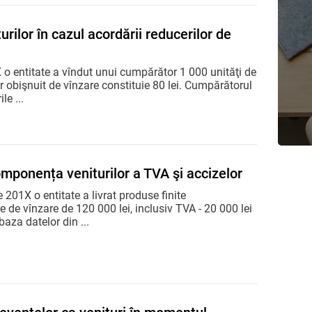
rilor în cazul acordării reducerilor de
 o entitate a vîndut unui cumpărător 1 000 unităţi de
ar obişnuit de vînzare constituie 80 lei. Cumpărătorul
le ...
omponența veniturilor a TVA şi accizelor
 201X o entitate a livrat produse finite
e de vînzare de 120 000 lei, inclusiv TVA - 20 000 lei
 baza datelor din ...