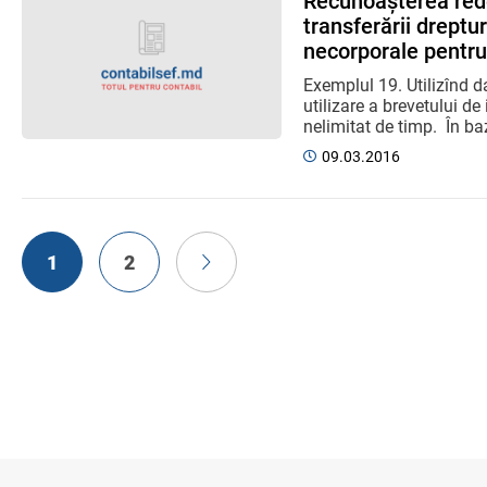
Recunoașterea rede
transferării dreptur
necorporale pentru 
Exemplul 19. Utilizînd 
utilizare a brevetului de
nelimitat de timp. În baz
09.03.2016
1
2