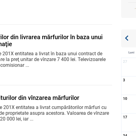
ilor din livrarea mărfurilor în baza unui
naţie
Luni
 201X entitatea a livrat în baza unui contract de
e la preţ unitar de vînzare 7 400 lei. Televizoarele
27
 comisionar ...
3
turilor din vînzarea mărfurilor
10
 201X entitatea a livrat cumpărătorilor mărfuri cu
 de proprietate asupra acestora. Valoarea de vînzare
17
0 000 lei, iar ...
24