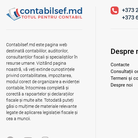
+373 
+373 
Contabilsef.md este pagina web
Despre 
destinată contabililor, auditorilor,
consultanților fiscali și specialiștilor în
resurse umane. Vizitând pagina
Contacte
noastră, vă veți extinde cunoștințele
Consultații o
privind contabilitatea, impozitarea,
Termeni și co
modul corect de organizare a evidenței
Despre noi
contabile, întocmirea completă și
corectă a rapoartelor și declarațiilor
fiscale și multe alte. Totodată puteți
găsi o mulțime de materiale relevante
legate de aplicarea legislației fiscale și
cea a muncii.