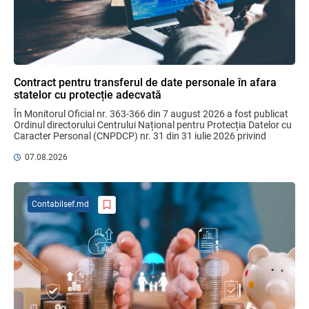
на полях
06.08.2026
Ciobanu Veaceslav
Plafonul operațiunilor valutare de capital
fără autorizarea BNM va crește
Contract pentru transferul de date personale în afara
06.08.2026
statelor cu protecție adecvată
În Monitorul Oficial nr. 363-366 din 7 august 2026 a fost publicat 
Ordinul directorului Centrului Național pentru Protecția Datelor cu 
Caracter Personal (CNPDCP) nr. 31 din 31 iulie 2026 privind 
MIA Plăți Instant: Soluția inovativă pentru
aprobarea Contractului ...
cetățeni, afaceri și plata serviciilor
07.08.2026
publice
05.08.2026
BNM
Contabilsef.md
Efectele trecerii la euro ca monedă de
referință
06.08.2026
BNM
Mai puține taxe pe muncă. Mai multă