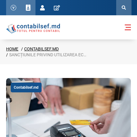
HOME
CONTABILSEF.MD
SANCȚIUNILE PRIVIND UTILIZAREA ECHIPAMENTELE DE CASĂ ȘI DE CONTROL, SUPUSE REVIZUIRII
Contabilsef.md