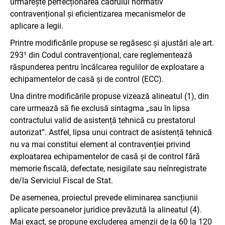
urmărește perfecționarea cadrului normativ
contravențional și eficientizarea mecanismelor de
aplicare a legii.
Printre modificările propuse se regăsesc și ajustări ale art.
293¹ din Codul contravențional, care reglementează
răspunderea pentru încălcarea regulilor de exploatare a
echipamentelor de casă și de control (ECC).
Una dintre modificările propuse vizează alineatul (1), din
care urmează să fie exclusă sintagma „sau în lipsa
contractului valid de asistență tehnică cu prestatorul
autorizat”. Astfel, lipsa unui contract de asistență tehnică
nu va mai constitui element al contravenției privind
exploatarea echipamentelor de casă și de control fără
memorie fiscală, defectate, nesigilate sau neînregistrate
de/la Serviciul Fiscal de Stat.
De asemenea, proiectul prevede eliminarea sancțiunii
aplicate persoanelor juridice prevăzută la alineatul (4).
Mai exact, se propune excluderea amenzii de la 60 la 120