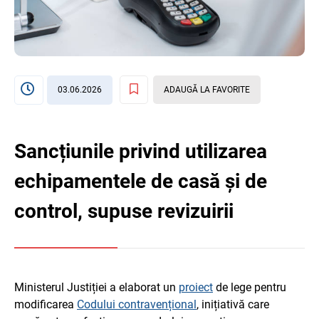
03.06.2026
ADAUGĂ LA FAVORITE
Sancțiunile privind utilizarea
echipamentele de casă și de
control, supuse revizuirii
Ministerul Justiției a elaborat un
proiect
de lege pentru
modificarea
Codului contravențional
, inițiativă care