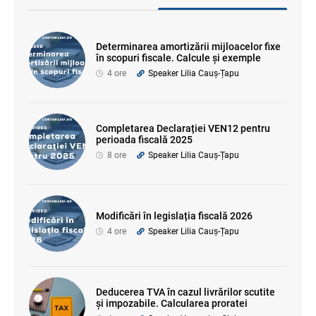
Determinarea amortizării mijloacelor fixe
în scopuri fiscale. Calcule și exemple
4 ore
Speaker Lilia Cauș-Țapu
Completarea Declarației VEN12 pentru
perioada fiscală 2025
8 ore
Speaker Lilia Cauș-Țapu
Modificări în legislația fiscală 2026
4 ore
Speaker Lilia Cauș-Țapu
Deducerea TVA în cazul livrărilor scutite
și impozabile. Calcularea proratei