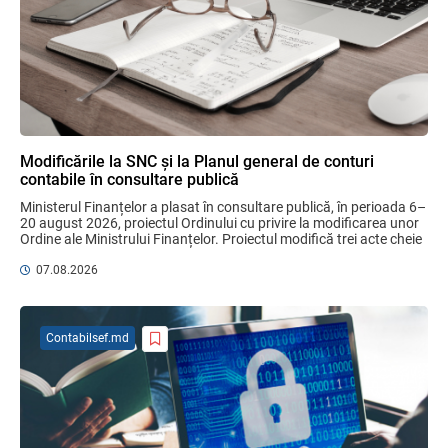
Garanția financiară pentru refacerea
mediului la exploatarea resurselor
minerale
04.08.2026
Modificările la SNC și la Planul general de conturi
contabile în consultare publică
Domenii supuse controalelor fiscale
Ministerul Finanțelor a plasat în consultare publică, în perioada 6–
operative în luna august 2026
20 august 2026, proiectul Ordinului cu privire la modificarea unor 
05.08.2026
Serviciul Fiscal de Stat
Ordine ale Ministrului Finanțelor. Proiectul modifică trei acte cheie 
pentru ...
07.08.2026
Sa definitivat proiectul de reformare
integrală a Titlului IV - accize armonizate
cu legislația UE
Contabilsef.md
03.08.2026
Бухгалтерские и Налоговые
Консультации № 07/2026, комментарии