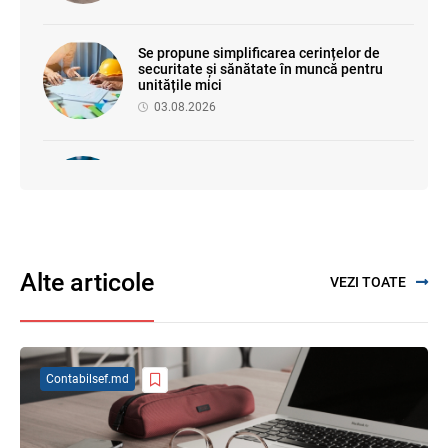
Se propune simplificarea cerințelor de
securitate și sănătate în muncă pentru
unitățile mici
03.08.2026
Proiectul de modificare a Titlului II din
Codul fiscal: noile reguli pentru veniturile
persoanelor fizice
07.08.2026
Alte articole
VEZI TOATE
Se propune modificarea Legii auditului —
consultări publice până la 19 august 2026
05.08.2026
Contabilsef.md
SFS a anunțat programul de seminare
pentru luna august 2026
03.08.2026