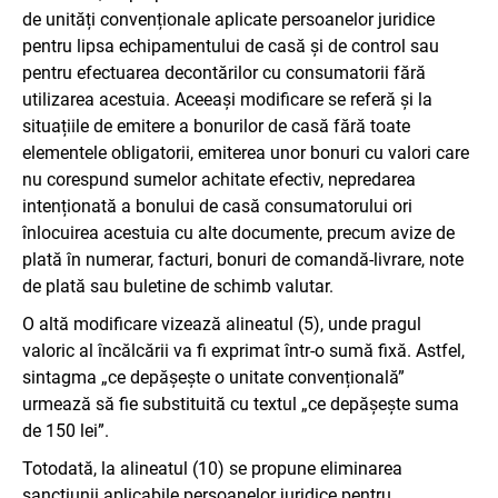
de unități convenționale aplicate persoanelor juridice
pentru lipsa echipamentului de casă și de control sau
pentru efectuarea decontărilor cu consumatorii fără
utilizarea acestuia. Aceeași modificare se referă și la
situațiile de emitere a bonurilor de casă fără toate
elementele obligatorii, emiterea unor bonuri cu valori care
nu corespund sumelor achitate efectiv, nepredarea
intenționată a bonului de casă consumatorului ori
înlocuirea acestuia cu alte documente, precum avize de
plată în numerar, facturi, bonuri de comandă-livrare, note
de plată sau buletine de schimb valutar.
O altă modificare vizează alineatul (5), unde pragul
valoric al încălcării va fi exprimat într-o sumă fixă. Astfel,
sintagma „ce depășește o unitate convențională”
urmează să fie substituită cu textul „ce depășește suma
de 150 lei”.
Totodată, la alineatul (10) se propune eliminarea
sancțiunii aplicabile persoanelor juridice pentru