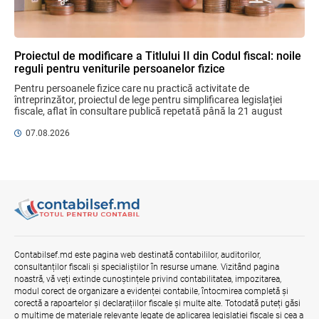
stimulare a investițiilor. Mai ferm pe vicii.
Mai corect pe excepții.
07.08.2026
Ministerul Finațelor
Proiectul de modificare a Titlului II din Codul fiscal: noile
reguli pentru veniturile persoanelor fizice
Bunurile și banii confiscați vor fi utilizați
Pentru persoanele fizice care nu practică activitate de 
în scopuri sociale și în interes public
întreprinzător, proiectul de lege pentru simplificarea legislației 
06.08.2026
Guvernul RM
fiscale, aflat în consultare publică repetată până la 21 august 
2026, aduce un mix de ...
07.08.2026
Contract pentru transferul de date
personale în afara statelor cu protecție
adecvată
07.08.2026
Opinia comunității profesionale a
auditorilor interni în procesul de aliniere
Contabilsef.md este pagina web destinată contabililor, auditorilor,
la standardele internaționale și bunele
consultanților fiscali și specialiștilor în resurse umane. Vizitând pagina
practici
noastră, vă veți extinde cunoștințele privind contabilitatea, impozitarea,
04.08.2026
Ministerul Finanțelor
modul corect de organizare a evidenței contabile, întocmirea completă și
corectă a rapoartelor și declarațiilor fiscale și multe alte. Totodată puteți găsi
o mulțime de materiale relevante legate de aplicarea legislației fiscale și cea a