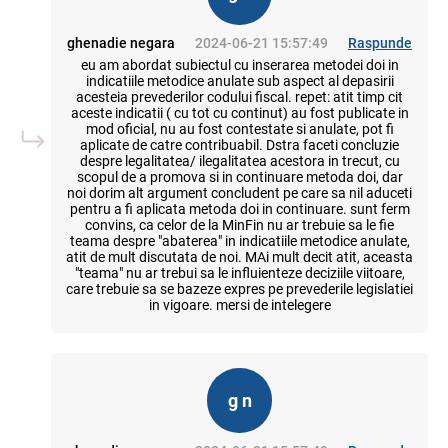
ghenadie negara
2024-06-21 15:57:49
Raspunde
eu am abordat subiectul cu inserarea metodei doi in
indicatiile metodice anulate sub aspect al depasirii
acesteia prevederilor codului fiscal. repet: atit timp cit
aceste indicatii ( cu tot cu continut) au fost publicate in
mod oficial, nu au fost contestate si anulate, pot fi
aplicate de catre contribuabil. Dstra faceti concluzie
despre legalitatea/ ilegalitatea acestora in trecut, cu
scopul de a promova si in continuare metoda doi, dar
noi dorim alt argument concludent pe care sa nil aduceti
pentru a fi aplicata metoda doi in continuare. sunt ferm
convins, ca celor de la MinFin nu ar trebuie sa le fie
teama despre "abaterea" in indicatiile metodice anulate,
atit de mult discutata de noi. MAi mult decit atit, aceasta
"teama" nu ar trebui sa le influienteze deciziile viitoare,
care trebuie sa se bazeze expres pe prevederile legislatiei
in vigoare. mersi de intelegere
g n