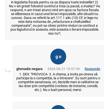
in legislatia fiscala pentru ca sa dispara toate indoielile? 2)
Nu v-ati gresit folosind cuvintul a trisa (a pacali, a insela)? Va
raspund, n-am trisat atunci cind am spus ca factura fiscala
se elibereaza in cazul unei livrari impozabile, alte situatii nu
cunosc. Daca va referiti la art.117.1 alin.(10) CF, in lege nu
este data notiunea de „refacturare a cheltuielilior
compensate”, nu pot sa citesc printre rinduri ce continut a
pus legiuitorul in aceasta, este aceasta o livrare impozabila
sau nu?;
g n
ghenadie negara
2024-06-21 15:57:49
Raspunde
1. DEX: "PROVOCA- 3. A chema, a invita pe cineva să
participe la o competiție, la o întrecere". Eu sunt pentru o
competitie sanatoasa, ori, deciziile mari si calitative se
iau doar prin competitie (vorbesc de instante, consilii,
etc.). Nu o luati personal, mersi.