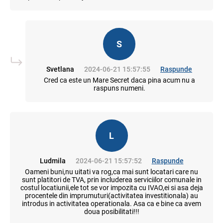
S
Svetlana
2024-06-21 15:57:55
Raspunde
Cred ca este un Mare Secret daca pina acum nu a
raspuns numeni.
L
Ludmila
2024-06-21 15:57:52
Raspunde
Oameni buni,nu uitati va rog,ca mai sunt locatari care nu
sunt platitori de TVA, prin includerea serviciilor comunale in
costul locatiunii,ele tot se vor impozita cu IVAO,ei si asa deja
procentele din imprumuturi(activitatea investitionala) au
introdus in activitatea operationala. Asa ca e bine ca avem
doua posibilitati!!!