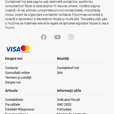
Contabilsef.md este pagina web destinată contabililor, auditorilor,
consultanților fiscali și specialiștilor în resurse umane. Vizitând pagina
noastră, vă veți extinde cunoștințele privind contabilitatea, impozitarea,
modul corect de organizare a evidenței contabile, întocmirea completă și
corectă a rapoartelor și declarațiilor fiscale și multe alte. Totodată puteți găsi
o mulțime de materiale relevante legate de aplicarea legislației fiscale și cea a
muncii.
Despre noi
Noutăţi
Contacte
Contabilsef.md
Consultații online
Știri
Termeni și condiții
Despre noi
Articole
Informaţii utile
Contabilitate
Indicatori fiscali
Fiscalitate
SNC 2020
Întrebări-Răspunsuri
Formulare