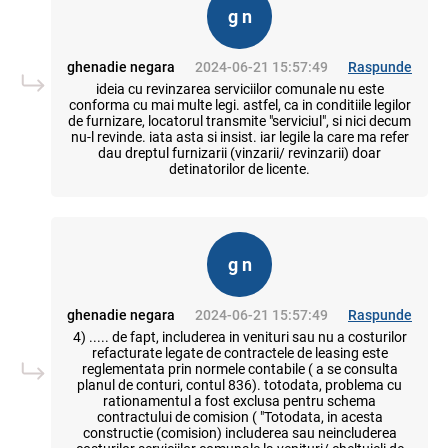
g n
ghenadie negara
2024-06-21 15:57:49
Raspunde
ideia cu revinzarea serviciilor comunale nu este
conforma cu mai multe legi. astfel, ca in conditiile legilor
de furnizare, locatorul transmite "serviciul", si nici decum
nu-l revinde. iata asta si insist. iar legile la care ma refer
dau dreptul furnizarii (vinzarii/ revinzarii) doar
detinatorilor de licente.
g n
ghenadie negara
2024-06-21 15:57:49
Raspunde
4) ..... de fapt, includerea in venituri sau nu a costurilor
refacturate legate de contractele de leasing este
reglementata prin normele contabile ( a se consulta
planul de conturi, contul 836). totodata, problema cu
rationamentul a fost exclusa pentru schema
contractului de comision ( "Totodata, in acesta
constructie (comision) includerea sau neincluderea