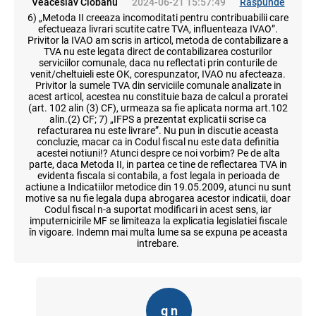
Veaceslav Ciobanu
2024-06-21 15:57:49
Raspunde
6) „Metoda II creeaza incomoditati pentru contribuabilii care
efectueaza livrari scutite catre TVA, influenteaza IVAO”.
Privitor la IVAO am scris in articol, metoda de contabilizare a
TVA nu este legata direct de contabilizarea costurilor
serviciilor comunale, daca nu reflectati prin conturile de
venit/cheltuieli este OK, corespunzator, IVAO nu afecteaza.
Privitor la sumele TVA din serviciile comunale analizate in
acest articol, acestea nu constituie baza de calcul a proratei
(art. 102 alin (3) CF), urmeaza sa fie aplicata norma art.102
alin.(2) CF; 7) „IFPS a prezentat explicatii scrise ca
refacturarea nu este livrare”. Nu pun in discutie aceasta
concluzie, macar ca in Codul fiscal nu este data definitia
acestei notiuni!? Atunci despre ce noi vorbim? Pe de alta
parte, daca Metoda II, in partea ce tine de reflectarea TVA in
evidenta fiscala si contabila, a fost legala in perioada de
actiune a Indicatiilor metodice din 19.05.2009, atunci nu sunt
motive sa nu fie legala dupa abrogarea acestor indicatii, doar
Codul fiscal n-a suportat modificari in acest sens, iar
imputernicirile MF se limiteaza la explicatia legislatiei fiscale
în vigoare. Indemn mai multa lume sa se expuna pe aceasta
intrebare.
g n