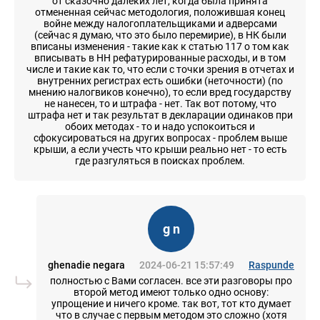
от сказочно далеких лет, когда была принята
отмененная сейчас методология, положившая конец
войне между налогоплательщиками и адверсами
(сейчас я думаю, что это было перемирие), в НК были
вписаны изменения - такие как к статью 117 о том как
вписывать в НН рефатурированные расходы, и в том
числе и такие как то, что если с точки зрения в отчетах и
внутренних регистрах есть ошибки (неточности) (по
мнению налогвиков конечно), то если вред государству
не нанесен, то и штрафа - нет. Так вот потому, что
штрафа нет и так результат в декларации одинаков при
обоих методах - то и надо успокоиться и
сфокусироваться на других вопросах - проблем выше
крыши, а если учесть что крыши реально нет - то есть
где разгуляться в поисках проблем.
g n
ghenadie negara
2024-06-21 15:57:49
Raspunde
полностью с Вами согласен. все эти разговоры про
второй метод имеют только одно основу:
упрощение и ничего кроме. так вот, тот кто думает
что в случае с первым методом это сложно (хотя