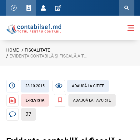
HOME
FISCALITATE
EVIDENŢA CONTABILĂ ŞI FISCALĂ A TVA ÎN CADRUL UNUI CONTRACT DE LOCAŢIUNE
28.10.2015
ADAUGĂ LA CITITE
E-REVISTA
ADAUGĂ LA FAVORITE
27