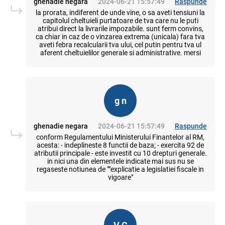
ghenadie negara
2024-06-21 15:57:49
Raspunde
la prorata, indiferent de unde vine, o sa aveti tensiuni la
capitolul cheltuieli purtatoare de tva care nu le puti
atribui direct la livrarile impozabile. sunt ferm convins,
ca chiar in caz de o vinzarea extrema (unicala) fara tva
aveti febra recalcularii tva ului, cel putin pentru tva ul
aferent cheltuielilor generale si administrative. mersi
g n
ghenadie negara
2024-06-21 15:57:49
Raspunde
conform Regulamentului Ministerului Finantelor al RM,
acesta: - indeplineste 8 functii de baza; - exercita 92 de
atributii principale - este investit cu 10 drepturi generale.
in nici una din elementele indicate mai sus nu se
regaseste notiunea de ""explicatie a legislatiei fiscale in
vigoare"