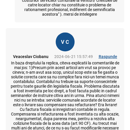
costurilor serviciilor comunale la venituri/ cheltuieli de
catre locator chiar nu constituie o problema de
rationament profesional, indiferent de semnificatia
acestora" ). mersi de intelegere
V C
Veaceslav Ciobanu
2024-06-21 15:57:49
Raspunde
In baza dreptului la replica, citeva explicatii la comentariile de
mai jos: 1)Precum prin acest articol am vrut sa provoc pe
cineva; n-am avut asa scop, unicul scop este sa fie gasita o
solutie corecta care sa nu complice fara nici-un temei munca
contabilului. Contabilul nu trebuie sa suporte consecintele
pentru toate gaurile din legislatia fiscala. Problema discutata
a fost inventata pe loc drept, a fost facuta public in cadrul
seminarelor de instruire citiva ani in urma. Pina atunci nimeni
nici nu se intreba: serviciile comunale acordate de locator
este o livrare sau compensare sau refacturare? Era livrare!
Cu factura fiscala si inregistrari contabile in regula.
Compensarea si refacturarea a fost inventata cu alta ocazie,
neargumentat, dupa parerea mea, pentru a rezolva alta
coliziune fiscala de la acea data (art.90 CF). Au trecut mai
multi ani de atunci, de ce nu s-au facut modificarile necesare