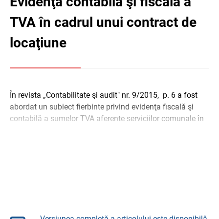
Evidenţa contabilă şi fiscală a
TVA în cadrul unui contract de
locaţiune
În revista „Contabilitate şi audit" nr. 9/2015, p. 6 a fost
abordat un subiect fierbinte privind evidenţa fiscală şi
contabilă a sumelor TVA aferente serviciilor comunale în
cadrul unui ...
Versiunea completă a articolului este disponibilă