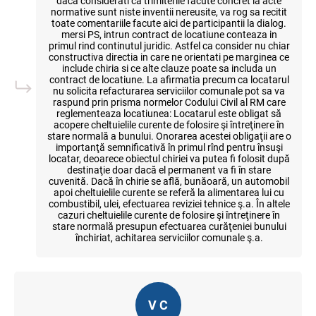
daca considerati ca trimiterile facute concret la acte
normative sunt niste inventii nereusite, va rog sa recitit
toate comentariile facute aici de participantii la dialog.
mersi PS, intrun contract de locatiune conteaza in
primul rind continutul juridic. Astfel ca consider nu chiar
constructiva directia in care ne orientati pe marginea ce
include chiria si ce alte clauze poate sa includa un
contract de locatiune. La afirmatia precum ca locatarul
nu solicita refacturarea serviciilor comunale pot sa va
raspund prin prisma normelor Codului Civil al RM care
reglementeaza locatiunea: Locatarul este obligat să
acopere cheltuielile curente de folosire şi întreţinere în
stare normală a bunului. Onorarea acestei obligaţii are o
importanţă semnificativă în primul rînd pentru însuşi
locatar, deoarece obiectul chiriei va putea fi folosit după
destinaţie doar dacă el permanent va fi în stare
cuvenită. Dacă în chirie se află, bunăoară, un automobil
apoi cheltuielile curente se referă la alimentarea lui cu
combustibil, ulei, efectuarea reviziei tehnice ş.a. În altele
cazuri cheltuielile curente de folosire şi întreţinere în
stare normală presupun efectuarea curăţeniei bunului
închiriat, achitarea serviciilor comunale ş.a.
V C