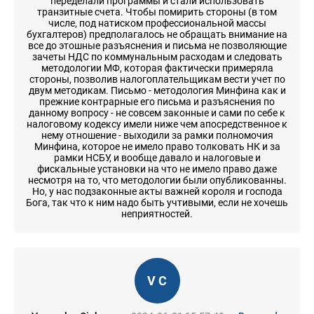
переделали программы и стали использовать
транзитные счета. Чтобы помирить стороны (в том
числе, под натиском профессиональной массы
бухгалтеров) предполагалось не обращать внимание на
все до этошные разъяснения и письма не позволяющие
зачеты НДС по коммунальным расходам и следовать
методологии МФ, которая фактически примеряла
стороны, позволив налогоплательщикам вести учет по
двум методикам. Письмо - методология Минфина как и
прежние контрарные его письма и разъяснения по
данному вопросу - не совсем законные и сами по себе к
налоговому кодексу имели ниже чем апосредственное к
нему отношение - выходили за рамки полномочия
Минфина, которое не имело право толковать НК и за
рамки НСБУ, и вообще давало и налоговые и
фискальные установки на что не имело право даже
несмотря на то, что методологии были опубликованны.
Но, у нас подзаконные акты важней короля и господа
Бога, так что к ним надо быть учтивыми, если не хочешь
неприятностей.
V C