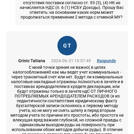
отсутствия поставки согласно ст. 93 (3), (4) НК не
начисляется НДС (п. 6 (1) НСБУ Доходы). Прошу Вас
ответить: на основании каких норм может
продолжаться применение 2 метода с отменой МУ?
G T
Grinic Tatiana
2024-06-21 15:57:49
Raspunde
С моей точки зрения не важно( в целях
налогообложения0 как мы ведет учет коммунальных -
через транзитный счет или нет. Будут ли коммунальные
налоговые накладные отражены полностью в зачете и в
поставках арендодателям в кредите декларации, или
будут отражены только в зачете ндС ОТ ЛИЧНОГО
ПОТРЕБЛЯЕМЫХ АРЕНДОДАТЕЛЕМ РАСХОДОВ (я из
педантичности соответствия юридическому факту
бухгалтерской записи склоняюсь к первому методу
учета, но не могу не снять шляпу и перед вторым
методом учета по причине его простоты, ибо простота не
влекущая вред важнее глубокой, но сложной правды с
одинаковым выходом руды на поверхность при
использовании обоих методов добычи руды). В отличие