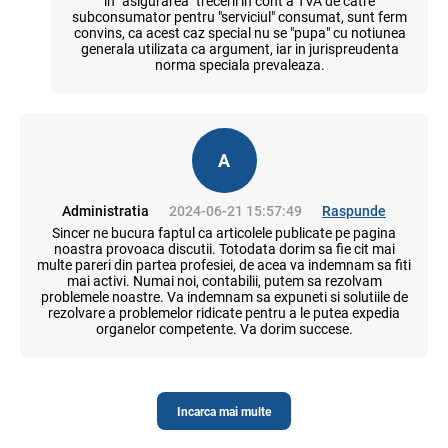
in "asigurarea" trecerii in cont a TVA de catre
subconsumator pentru "serviciul" consumat, sunt ferm
convins, ca acest caz special nu se "pupa" cu notiunea
generala utilizata ca argument, iar in jurispreudenta
norma speciala prevaleaza.
A
Administratia
2024-06-21 15:57:49
Raspunde
Sincer ne bucura faptul ca articolele publicate pe pagina
noastra provoaca discutii. Totodata dorim sa fie cit mai
multe pareri din partea profesiei, de acea va indemnam sa fiti
mai activi. Numai noi, contabilii, putem sa rezolvam
problemele noastre. Va indemnam sa expuneti si solutiile de
rezolvare a problemelor ridicate pentru a le putea expedia
organelor competente. Va dorim succese.
Incarca mai multe