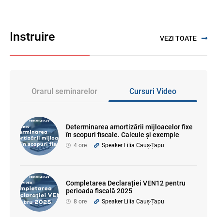
Instruire
VEZI TOATE
Orarul seminarelor
Cursuri Video
Determinarea amortizării mijloacelor fixe
în scopuri fiscale. Calcule și exemple
4 ore
Speaker Lilia Cauș-Țapu
Completarea Declarației VEN12 pentru
perioada fiscală 2025
8 ore
Speaker Lilia Cauș-Țapu