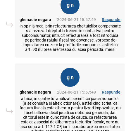
g n
ghenadie negara
2024-06-21 15:57:49
Raspunde
in opinia mea, prin refacturarea cheltuielilor compensate
s-a rezolvat dreptul la trecere in cont a tva pentru
subconsumator, intrucit refacturarea a fost introdusa
pe perioada raiului fiscal moldovenesc. vorbesc de
impozitarea cu zero la profiturile companiei. astfel ca
art. 90 nu prea are treaba cu acea perioada. mersi
g n
ghenadie negara
2024-06-21 15:57:49
Raspunde
a trisa, in contextul analizat, semnifica joaca notiunilor
(a se consulta si alte dictionare). astfel cind scrieti ca
factura fiscala este eiberata pentru livrari impozabile, nu
faceti altceva decit jucati cu notiunea generala, dar
cititorul este in cunostinta de cauza, ca refacturarea
este caz special de eliberare a facturilor fiscale, oare nu
asa suna art. 117.1 CF, iar in coraborare cu necesitatea