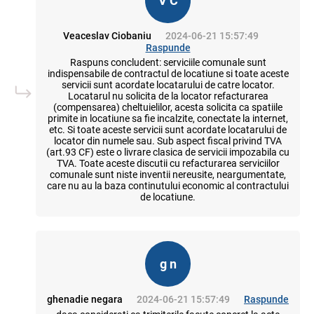
V C
Veaceslav Ciobaniu
2024-06-21 15:57:49
Raspunde
Raspuns concludent: serviciile comunale sunt
indispensabile de contractul de locatiune si toate aceste
servicii sunt acordate locatarului de catre locator.
Locatarul nu solicita de la locator refacturarea
(compensarea) cheltuielilor, acesta solicita ca spatiile
primite in locatiune sa fie incalzite, conectate la internet,
etc. Si toate aceste servicii sunt acordate locatarului de
locator din numele sau. Sub aspect fiscal privind TVA
(art.93 CF) este o livrare clasica de servicii impozabila cu
TVA. Toate aceste discutii cu refacturarea serviciilor
comunale sunt niste inventii nereusite, neargumentate,
care nu au la baza continutului economic al contractului
de locatiune.
g n
ghenadie negara
2024-06-21 15:57:49
Raspunde