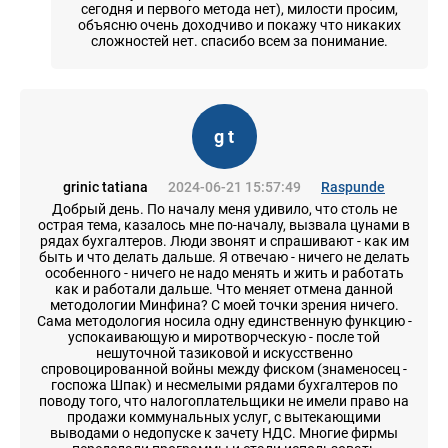
сегодня и первого метода нет), милости просим,
объясню очень доходчиво и покажу что никаких
сложностей нет. спасибо всем за понимание.
g t
grinic tatiana
2024-06-21 15:57:49
Raspunde
Добрый день. По началу меня удивило, что столь не
острая тема, казалось мне по-началу, вызвала цунами в
рядах бухгалтеров. Люди звонят и спрашивают - как им
быть и что делать дальше. Я отвечаю - ничего не делать
особенного - ничего не надо менять и жить и работать
как и работали дальше. Что меняет отмена данной
методологии Минфина? С моей точки зрения ничего.
Сама методология носила одну единственную функцию -
успокаивающую и миротворческую - после той
нешуточной тазиковой и искусственно
спровоцированной войны между фиском (знаменосец -
госпожа Шпак) и несмелыми рядами бухгалтеров по
поводу того, что налогоплательщики не имели право на
продажи коммунальных услуг, с вытекающими
выводами о недопуске к зачету НДС. Многие фирмы