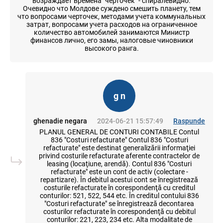
возраждает времена "черточек" - спиралевидно.
Очевидно что Молдове суждено смешить планету, тем
что вопросами черточек, методами учета коммунальных
затрат, вопросами учета расходов на ограниченное
количество автомобилей занимаются Министр
финансов лично, его замы, налоговые чиновники
высокого ранга.
g n
ghenadie negara
2024-06-21 15:57:49
Raspunde
PLANUL GENERAL DE CONTURI CONTABILE Contul
836 "Costuri refacturate" Contul 836 "Costuri
refacturate" este destinat generalizării informaţiei
privind costurile refacturate aferente contractelor de
leasing (locaţiune, arendă). Contul 836 "Costuri
refacturate" este un cont de activ (colectare -
repartizare). În debitul acestui cont se înregistrează
costurile refacturate în corespondenţă cu creditul
conturilor: 521, 522, 544 etc. În creditul contului 836
"Costuri refacturate" se înregistrează decontarea
costurilor refacturate în corespondenţă cu debitul
conturilor: 221, 223, 234 etc. Alta modalitate de