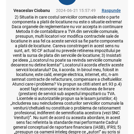
Veaceslav Ciobanu
2024-06-21 15:57:49
Raspunde
2) Situatia in care costul serviciilor comunale este o parte
componenta a platii de locatiune nu este o situatie extrema!
Daca organele de reglementare nu vor accepta in continuare
Metoda II de contabilizare a TVA din serviciile comunale,
presupun, multi locatori vor modifica contractele sale de
locatiune in asa fel ca aceste servicii sa fie parte componenta
a platii de locatiune. Careva constringeri in acest sens nu
sunt, art. 90 CF actual nu prevede retinerea impozitului pe
venit la sursa de plata din serviciile de locatiune; 3) Insistati
pe ideea „Locatorul nu poate sa revinda serviciile comunale
deoarece nu detine licenta!” Locatorul ii acorda efectiv aceste
servicii locatarului? Da, ii acorda. In biroul meu, folosit in
locatiune, este cald, energie electrica, internet, etc, n-am
semnat contracte de refacturare, compensare a cheltuielilor.
Atunci care-i problema? Va propun sa cititi atent art.93 p.4)
acest fapt economic se inscrie in notiunea de livrare
(prestare) de servicii sub aspectul impozitarii cu TVA.
Licentele si autorizatiile propun sa le lasam juristilor; 4)
„includerea sau neincluderea costurilor serviciilor comunale la
venituri/cheltuieli nu constituie o problema de rationament
profesional, indiferent de semnificatia acestora (vezi SNC
Venituri)”. Nu sunt de acord cu aceasta abordare, in acest
sens fac referinta la standarde mai performante Cadrul
general conceptual de raportare financiara (IASB), IFRS; 5)
„presupun ca oamenii inteleg despre ce „autori” au scris si