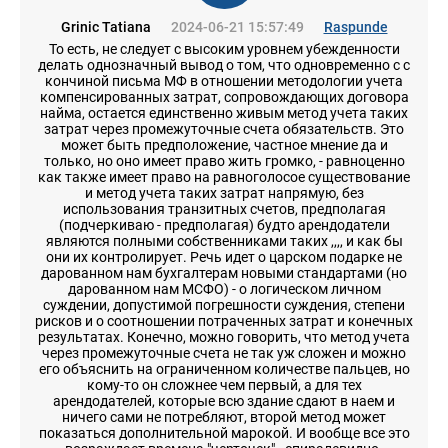
Grinic Tatiana
2024-06-21 15:57:49
Raspunde
То есть, не следует с высоким уровнем убежденности
делать однозначный вывод о том, что одновременно с с
кончиной письма МФ в отношении методологии учета
компенсированных затрат, сопровождающих договора
найма, остается единственно живым метод учета таких
затрат через промежуточные счета обязательств. Это
может быть предположение, частное мнение да и
только, но оно имеет право жить громко, - равноценно
как также имеет право на равноголосое существование
и метод учета таких затрат напрямую, без
использования транзитных счетов, предполагая
(подчеркиваю - предполагая) будто арендодатели
являются полными собственниками таких ,,,, и как бы
они их контролирует. Речь идет о царском подарке не
дарованном нам бухгалтерам новыми стандартами (но
дарованном нам МСФО) - о логическом личном
суждении, допустимой погрешности суждения, степени
рисков и о соотношении потраченных затрат и конечных
результатах. Конечно, можно говорить, что метод учета
через промежуточные счета не так уж сложен и можно
его объяснить на ограниченном количестве пальцев, но
кому-то он сложнее чем первый, а для тех
арендодателей, которые всю здание сдают в наем и
ничего сами не потребляют, второй метод может
показаться дополнительной марокой. И вообще все это