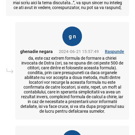
mai scriu aici la tema discutata…”, va spun sincer nu inteleg
ce ati avut in vedere, corespunzator, nu pot sa va raspund;
g n
ghenadie negara
2024-06-21 15:57:49
Raspunde
da, este caz extrem formula de formare a chiriei
invocata de Dstra (ori, sa ne spuna din cei peste 500 de
cititori, care dintre ei foloseste aceasta formula).
conditia, prin care presupuneti ca daca organele
abilitate nu vor accepta a doua metoda, multi dintre
locatori vor recurge la aceasta formula nu este
confirmata de catre locatori, si este, repet, un moft al
contabilului, care in speranta simplicitatii va avea un
rezultat invers, complicind formula de calcul a chirie, iar
in caz de necesitate a prezentarii unor informatii
detaliate, isi va face cruce, si va sta dupa programul sau
de lucru pentru defalcarea sumelor.