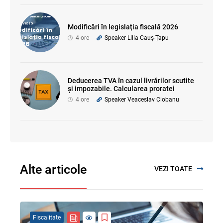
Modificări în legislația fiscală 2026
4 ore
Speaker Lilia Cauș-Țapu
Deducerea TVA în cazul livrărilor scutite
și impozabile. Calcularea proratei
4 ore
Speaker Veaceslav Ciobanu
Alte articole
VEZI TOATE
Fiscalitate