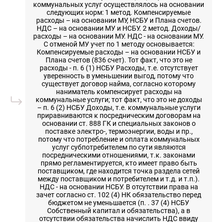
коммунальных услуг осуществлялось на основании
следующих норм: 1 метод. Компенсируемые
расходы – на основании МУ, НСБУ и Плана счетов.
НДС – на основании МУ и НСБУ. 2 метод. Доходы/
расходы – на основании МУ. НДС - на основании МУ.
С отменой МУ учет по 1 методу основывается:
Компенсируемые расходы – на основании НСБУ и
Плана счетов (836 счет). Тот факт, что это не
расходы - п. 6 (1) НСБУ Расходы, т.е. отсутствует
уверенность в уменьшении выгод, потому что
существует договор найма, согласно которому
наниматель компенсирует расходы на
коммунальные услуги; тот факт, что это не доходы
– п. 6 (2) НСБУ Доходы, т.е. коммунальные услуги
приравниваются к посредническим договорам на
основании ст. 888 ГК и специальных законов о
поставке электро-, термоэнергии, воды и пр.,
потому что потребление и оплата коммунальных
услуг субпотребителем по сути являются
посредническими отношениями, т.к. законами
прямо регламентируется, кто имеет право быть
поставщиком, где находится точка раздела сетей
между поставщиком и потребителем и т.д. и т.п.).
НДС - на основании НСБУ. В отсутствии права на
зачет согласно ст. 102 (4) НК обязательство перед
бюджетом не уменьшается (п. . 37 (4) НСБУ
Собственный капитал и обязательства), а в
отсутствии обязательства начислить НДС ввиду