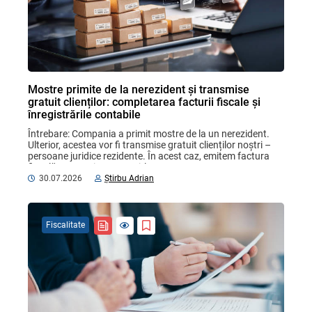
Mostre primite de la nerezident și transmise
gratuit clienților: completarea facturii fiscale și
înregistrările contabile
Întrebare: Compania a primit mostre de la un nerezident. 
Ulterior, acestea vor fi transmise gratuit clienților noștri – 
persoane juridice rezidente. În acest caz, emitem factura 
fiscală cu mențiunea „cu titlu ...
30.07.2026
Știrbu Adrian
Fiscalitate