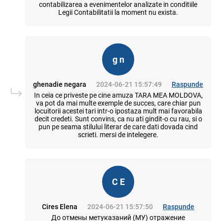
contabilizarea a evenimentelor analizate in conditiile
Legii Contabilitatii la moment nu exista.
g n
ghenadie negara
2024-06-21 15:57:49
Raspunde
In ceia ce priveste pe cine amuza TARA MEA MOLDOVA,
va pot da mai multe exemple de succes, care chiar pun
locuitorii acestei tari intr-o ipostaza mult mai favorabila
decit credeti. Sunt convins, ca nu ati gindit-o cu rau, si o
pun pe seama stilului literar de care dati dovada cind
scrieti. mersi de intelegere.
C E
Cires Elena
2024-06-21 15:57:50
Raspunde
До отмены метуказаний (МУ) отражение