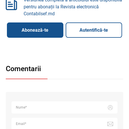
pentru abonații la Revista electronică
Contabilsef.md
Abonează-te
Autentifică-te
Comentarii