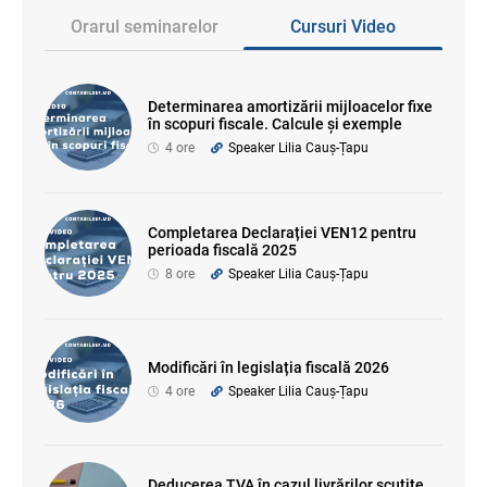
Orarul seminarelor
Cursuri Video
Determinarea amortizării mijloacelor fixe
în scopuri fiscale. Calcule și exemple
4 ore
Speaker Lilia Cauș-Țapu
Completarea Declarației VEN12 pentru
perioada fiscală 2025
8 ore
Speaker Lilia Cauș-Țapu
Modificări în legislația fiscală 2026
4 ore
Speaker Lilia Cauș-Țapu
Deducerea TVA în cazul livrărilor scutite