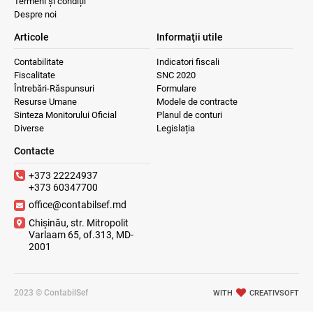
Termeni și condiții
Despre noi
Articole
Informaţii utile
Contabilitate
Indicatori fiscali
Fiscalitate
SNC 2020
Întrebări-Răspunsuri
Formulare
Resurse Umane
Modele de contracte
Sinteza Monitorului Oficial
Planul de conturi
Diverse
Legislația
Contacte
+373 22224937
+373 60347700
office@contabilsef.md
Chișinău, str. Mitropolit
Varlaam 65, of.313, MD-
2001
2023 © ContabilSef
WITH
CREATIVSOFT