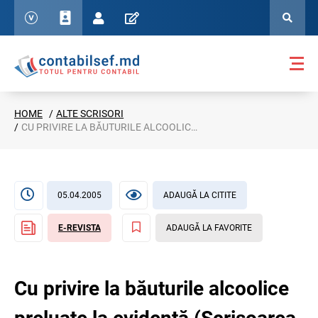
HOME
ALTE SCRISORI
CU PRIVIRE LA BĂUTURILE ALCOOLICE PRELUATE LA EVIDENŢĂ (SCRISOAREA IFPS NR. 17-14-05/171-1092 DIN 05.04.2005)
05.04.2005
ADAUGĂ LA CITITE
E-REVISTA
ADAUGĂ LA FAVORITE
Cu privire la băuturile alcoolice