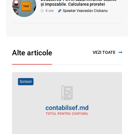
și impozabile. Calcularea proratei
4 ore
Speaker Veaceslav Ciobanu
Alte articole
VEZI TOATE
Scrisori