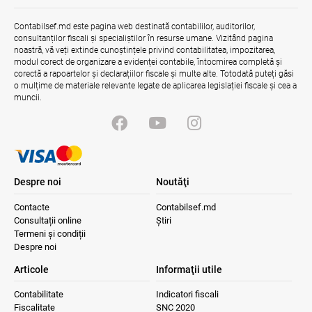
Contabilsef.md este pagina web destinată contabililor, auditorilor,
consultanților fiscali și specialiștilor în resurse umane. Vizitând pagina
noastră, vă veți extinde cunoștințele privind contabilitatea, impozitarea,
modul corect de organizare a evidenței contabile, întocmirea completă și
corectă a rapoartelor și declarațiilor fiscale și multe alte. Totodată puteți găsi
o mulțime de materiale relevante legate de aplicarea legislației fiscale și cea a
muncii.
Despre noi
Noutăţi
Contacte
Contabilsef.md
Consultații online
Știri
Termeni și condiții
Despre noi
Articole
Informaţii utile
Contabilitate
Indicatori fiscali
Fiscalitate
SNC 2020