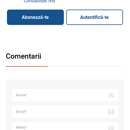
Contabilsef.md
Abonează-te
Autentifică-te
Comentarii