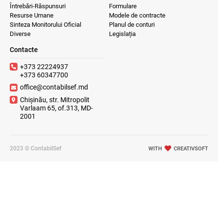
Întrebări-Răspunsuri
Formulare
Resurse Umane
Modele de contracte
Sinteza Monitorului Oficial
Planul de conturi
Diverse
Legislația
Contacte
+373 22224937
+373 60347700
office@contabilsef.md
Chișinău, str. Mitropolit
Varlaam 65, of.313, MD-
2001
2023 © ContabilSef
WITH
CREATIVSOFT