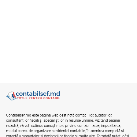
Contabilsef.md este pagina web destinată contabililor, auditorilor,
consultanților fiscali și specialiștilor în resurse umane. Vizitând pagina
noastră, vă veți extinde cunoștințele privind contabilitatea, impozitarea,
modul corect de organizare a evidenței contabile, întocmirea completă și
corectă a rapoartelor și declarațiilor fiscale și multe alte. Totodată puteți găsi