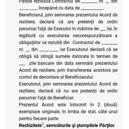
Părţile reziliază Contractul de ________ nr. __ din
__.__.____ începând cu data de ___________.
Beneficiarul, prin semnarea prezentului Acord de
reziliere, declară că are pretenţii de ordin
pecuniar faţă de Executor în mărime de ___ lei, în
legătură cu executarea necorespunzătoare a
obligaţiilor ce rezultă din Contractul de ________
nr. __ din __.__.____, iar Executorul declară că se
obligă să stingă sumele datorate în termen de
___ zile bancare din data semnării prezentului
Acord de reziliere, prin transferarea acestora pe
contul de decontare al Beneficiarului.
Executorul, prin semnarea prezentului Acord de
reziliere, declară că nu are pretenţii de ordin
pecuniar faţă de Beneficiar.
Prezentul Acord este întocmit în 2 (două)
exemplare originale, în limba de stat, câte unul
pentru fiecare parte.
2
Rechizitele
, semnăturile şi ştampilele Părţilor