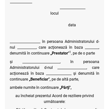
_____________
_______________
locul
data
__________________ în persoana Administratorului d-
nul ___________, care acţionează în baza ________,
1
denumită în continuare
„Prestator"
, pe de o parte
şi ______________________, în persoana
Administratorului d-nul _________________, care
acţionează în baza _______________ şi denumită în
continuare
„Beneficiar",
pe de altă parte,
ambele numite în continuare
„Părţi",
au încheiat prezentul Acord de reziliere privind
următoarele: