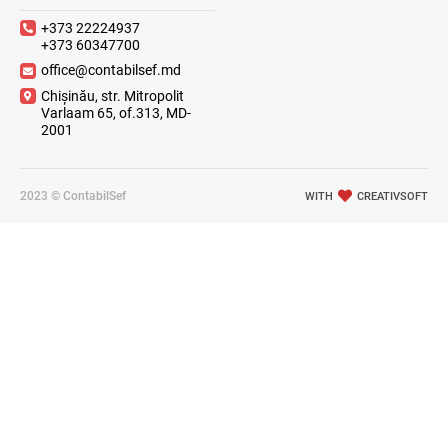
+373 22224937
+373 60347700
office@contabilsef.md
Chișinău, str. Mitropolit
Varlaam 65, of.313, MD-
2001
2023 © ContabilSef
WITH
CREATIVSOFT