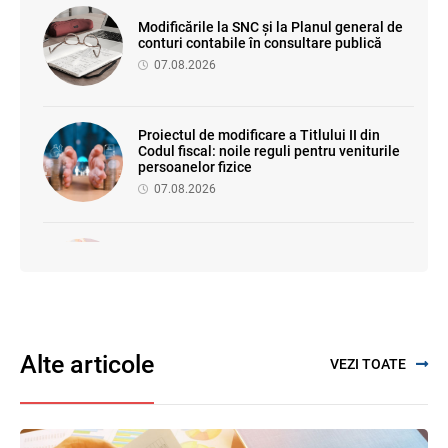
Modificările la SNC și la Planul general de
conturi contabile în consultare publică
07.08.2026
Proiectul de modificare a Titlului II din
Codul fiscal: noile reguli pentru veniturile
persoanelor fizice
07.08.2026
Se propune modificarea Legii auditului —
consultări publice până la 19 august 2026
05.08.2026
Alte articole
VEZI TOATE
Бухгалтерские и Налоговые
Консультации № 07/2026, комментарии
на полях
06.08.2026
Ciobanu Veaceslav