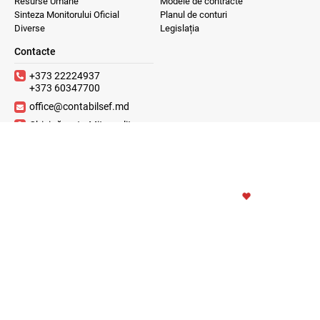
Resurse Umane
Modele de contracte
Sinteza Monitorului Oficial
Planul de conturi
Diverse
Legislația
Contacte
+373 22224937
+373 60347700
office@contabilsef.md
Chișinău, str. Mitropolit
Varlaam 65, of.313, MD-
2001
2023 © ContabilSef
WITH
CREATIVSOFT