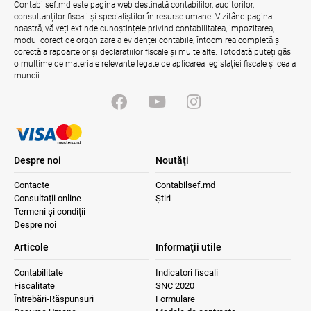
rezidențiale, consultat cu părțile
Contabilsef.md este pagina web destinată contabililor, auditorilor,
interesate
consultanților fiscali și specialiștilor în resurse umane. Vizitând pagina
noastră, vă veți extinde cunoștințele privind contabilitatea, impozitarea,
04.08.2026
Ministerul Finanțelor
modul corect de organizare a evidenței contabile, întocmirea completă și
corectă a rapoartelor și declarațiilor fiscale și multe alte. Totodată puteți găsi
o mulțime de materiale relevante legate de aplicarea legislației fiscale și cea a
muncii.
Despre noi
Noutăţi
Contacte
Contabilsef.md
Consultații online
Știri
Termeni și condiții
Despre noi
Articole
Informaţii utile
Contabilitate
Indicatori fiscali
Fiscalitate
SNC 2020
Întrebări-Răspunsuri
Formulare