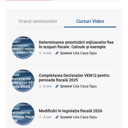
Orarul seminarelor
Cursuri Video
Determinarea amortizării mijloacelor fixe
în scopuri fiscale. Calcule și exemple
4 ore
Speaker Lilia Cauș-Țapu
Completarea Declarației VEN12 pentru
perioada fiscală 2025
8 ore
Speaker Lilia Cauș-Țapu
Modificări în legislația fiscală 2026
4 ore
Speaker Lilia Cauș-Țapu