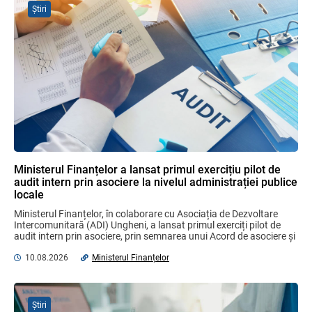
Știri
Domenii supuse controalelor fiscale
operative în luna august 2026
05.08.2026
Serviciul Fiscal de Stat
Garanția financiară pentru refacerea
mediului la exploatarea resurselor
minerale
04.08.2026
Ministerul Finanțelor a lansat primul exercițiu pilot de
audit intern prin asociere la nivelul administrației publice
Mai puține taxe pe muncă. Mai multă
locale
stimulare a investițiilor. Mai ferm pe vicii.
Mai corect pe excepții.
Ministerul Finanțelor, în colaborare cu Asociația de Dezvoltare 
07.08.2026
Ministerul Finațelor
Intercomunitară (ADI) Ungheni, a lansat primul exerciți pilot de 
audit intern prin asociere, prin semnarea unui Acord de asociere și 
inițierea primei ...
10.08.2026
Ministerul Finanțelor
Plafonul operațiunilor valutare de capital
fără autorizarea BNM va crește
06.08.2026
Știri