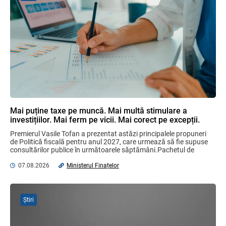
MIA Plăți Instant: Soluția inovativă pentru
cetățeni, afaceri și plata serviciilor
publice
05.08.2026
BNM
Efectele trecerii la euro ca monedă de
referință
06.08.2026
BNM
Mai puține taxe pe muncă. Mai multă stimulare a
investițiilor. Mai ferm pe vicii. Mai corect pe excepții.
Premierul Vasile Tofan a prezentat astăzi principalele propuneri 
de Politică fiscală pentru anul 2027, care urmează să fie supuse 
Contract pentru transferul de date
consultărilor publice în următoarele săptămâni.Pachetul de 
personale în afara statelor cu protecție
măsuri este ...
adecvată
07.08.2026
Ministerul Finațelor
07.08.2026
Știri
Bunurile și banii confiscați vor fi utilizați
în scopuri sociale și în interes public
06.08.2026
Guvernul RM