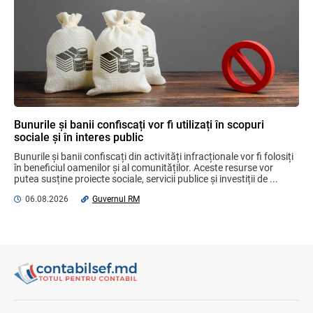
Opinia comunității profesionale a
auditorilor interni în procesul de aliniere
la standardele internaționale și bunele
practici
04.08.2026
Ministerul Finanțelor
Bunurile și banii confiscați vor fi utilizați în scopuri
Misiune oficială în cadrul proiectului
sociale și în interes public
reformei finanțelor publice și a
administrării fiscale pentru aderarea la
Bunurile și banii confiscați din activități infracționale vor fi folosiți 
UE
în beneficiul oamenilor și al comunităților. Aceste resurse vor 
04.08.2026
Serviciul Fiscal de Stat
putea susține proiecte sociale, servicii publice și investiții de ...
06.08.2026
Guvernul RM
Serviciul Fiscal de Stat și Serviciul Vamal
își consolidează parteneriatul
interinstituțional
06.08.2026
Serviciul Fiscal de Stat
Proiectul de lege referitor la contractele
de credit pentru bunuri imobile