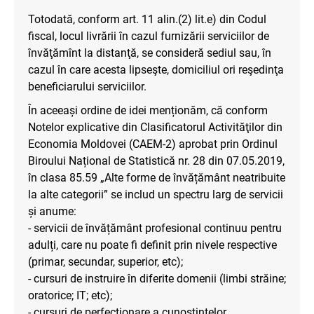
Totodată, conform art. 11 alin.(2) lit.e) din Codul
fiscal, locul livrării în cazul furnizării serviciilor de
învăţămînt la distanţă, se consideră sediul sau, în
cazul în care acesta lipseşte, domiciliul ori reşedinţa
beneficiarului serviciilor.
În aceeași ordine de idei menționăm, că conform
Notelor explicative din Clasificatorul Activităţilor din
Economia Moldovei (CAEM-2) aprobat prin Ordinul
Biroului Național de Statistică nr. 28 din 07.05.2019,
în clasa 85.59 „Alte forme de învățământ neatribuite
la alte categorii” se includ un spectru larg de servicii
și anume:
- servicii de învățământ profesional continuu pentru
adulți, care nu poate fi definit prin nivele respective
(primar, secundar, superior, etc);
- cursuri de instruire în diferite domenii (limbi străine;
oratorice; IT; etc);
- cursuri de perfecționare a cunoștințelor