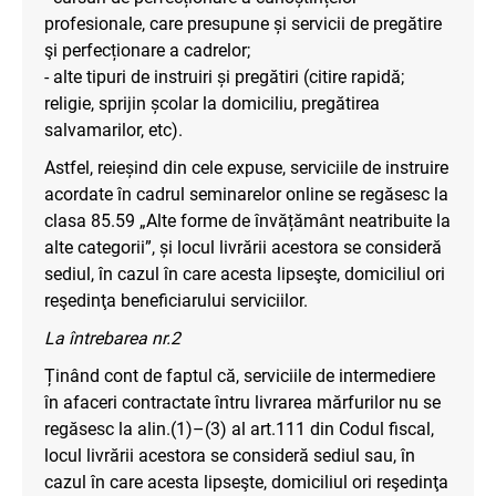
profesionale, care presupune și servicii de pregătire
şi perfecționare a cadrelor;
- alte tipuri de instruiri și pregătiri (citire rapidă;
religie, sprijin școlar la domiciliu, pregătirea
salvamarilor, etc).
Astfel, reieșind din cele expuse, serviciile de instruire
acordate în cadrul seminarelor online se regăsesc la
clasa 85.59 „Alte forme de învățământ neatribuite la
alte categorii”, și locul livrării acestora se consideră
sediul, în cazul în care acesta lipseşte, domiciliul ori
reşedinţa beneficiarului serviciilor.
La întrebarea nr.2
Ținând cont de faptul că, serviciile de intermediere
în afaceri contractate întru livrarea mărfurilor nu se
regăsesc la alin.(1)–(3) al art.111 din Codul fiscal,
locul livrării acestora se consideră sediul sau, în
cazul în care acesta lipseşte, domiciliul ori reşedinţa