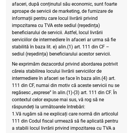
afaceri, după conținutul său economic, sunt foarte
aproape de servicii de marketing, de furnizare de
informații pentru care locul livrării privind
impozitarea cu TVA este sediul (reședința)
beneficiarului de servicii. Astfel, locul livrării
serviciilor de intermediere în afaceri ar urma să fie
stabilită în baza lit. e) alin.(1) art. 111 din CF –
sediul (reședința) beneficiarului acestor servicii.
Ne exprimăm dezacordul privind abordarea potrivit
căreia stabilirea locului livrării serviciilor de
intermediere în afaceri se face în baza alin.(4) art.
111 din CF, numai din motiv că aceste servicii nu se
regăsesc „exprese” în alin.(1)-(3) art. 111 din CF. În
contextul celor expuse mai sus, vă rog să ne
răspundeți la următoarele întrebări:
1.Vă rugăm să ne explicați care normă din articolul
111 din Codul fiscal urmează să fie aplicată pentru
a stabili locul livrării privind impozitarea cu TVA a