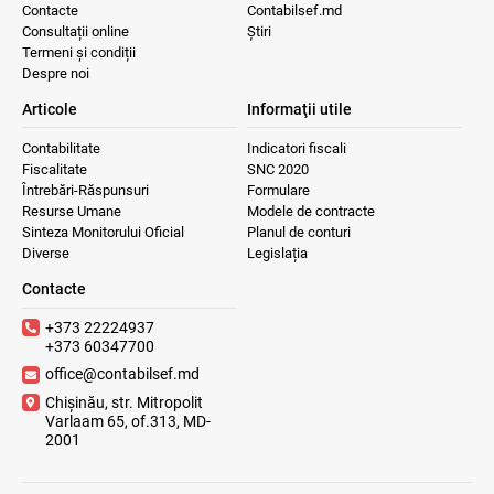
Contacte
Contabilsef.md
Consultații online
Știri
Termeni și condiții
Despre noi
Articole
Informaţii utile
Contabilitate
Indicatori fiscali
Fiscalitate
SNC 2020
Întrebări-Răspunsuri
Formulare
Resurse Umane
Modele de contracte
Sinteza Monitorului Oficial
Planul de conturi
Diverse
Legislația
Contacte
+373 22224937
+373 60347700
office@contabilsef.md
Chișinău, str. Mitropolit
Varlaam 65, of.313, MD-
2001