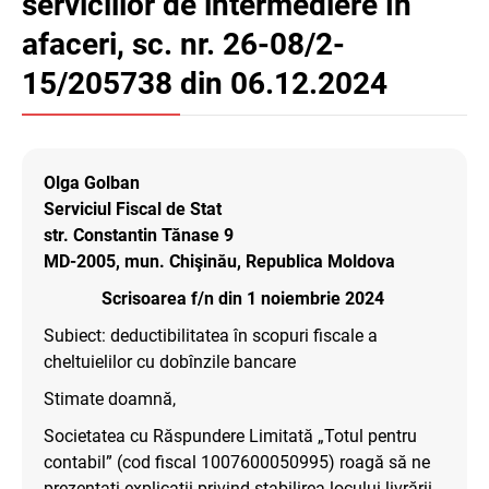
serviciilor de intermediere în
afaceri, sc. nr. 26-08/2-
15/205738 din 06.12.2024
Olga Golban
Serviciul Fiscal de Stat
str. Constantin Tănase 9
MD-2005, mun. Chişinău, Republica Moldova
Scrisoarea f/n din 1 noiembrie 2024
Subiect: deductibilitatea în scopuri fiscale a
cheltuielilor cu dobînzile bancare
Stimate doamnă,
Societatea cu Răspundere Limitată „Totul pentru
contabil” (cod fiscal 1007600050995) roagă să ne
prezentați explicații privind stabilirea locului livrării