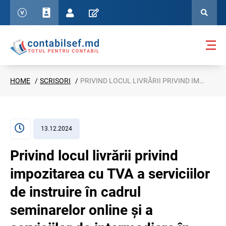
HOME
SCRISORI
PRIVIND LOCUL LIVRĂRII PRIVIND IMPOZITAREA CU TVA A SERVICIILOR DE INSTRUIRE ÎN CADRUL SEMINARELOR ONLINE ȘI A SERVICIILOR DE INTERMEDIERE ÎN AFACERI, SC. NR. 26-08/2-15/205738 DIN 06.12.2024
13.12.2024
Privind locul livrării privind
impozitarea cu TVA a serviciilor
de instruire în cadrul
seminarelor online și a