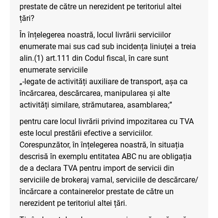
prestate de către un nerezident pe teritoriul altei
țări?
În înțelegerea noastră, locul livrării serviciilor
enumerate mai sus cad sub incidența liniuței a treia
alin.(1) art.111 din Codul fiscal, în care sunt
enumerate serviciile
„-legate de activități auxiliare de transport, așa ca
încărcarea, descărcarea, manipularea și alte
activități similare, strămutarea, asamblarea;”
pentru care locul livrării privind impozitarea cu TVA
este locul prestării efective a serviciilor.
Corespunzător, în înțelegerea noastră, în situația
descrisă în exemplu entitatea ABC nu are obligația
de a declara TVA pentru import de servicii din
serviciile de brokeraj vamal, serviciile de descărcare/
încărcare a containerelor prestate de către un
nerezident pe teritoriul altei țări.