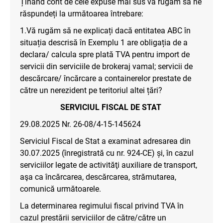
Ținând cont de cele expuse mai sus vă rugăm să ne
răspundeți la următoarea întrebare:
1.Vă rugăm să ne explicați dacă entitatea ABC în
situația descrisă în Exemplu 1 are obligația de a
declara/ calcula spre plată TVA pentru import de
servicii din serviciile de brokeraj vamal; servicii de
descărcare/ încărcare a containerelor prestate de
către un nerezident pe teritoriul altei țări?
SERVICIUL FISCAL DE STAT
29.08.2025 Nr. 26-08/4-15-145624
Serviciul Fiscal de Stat a examinat adresarea din
30.07.2025 (înregistrată cu nr. 924-CE) și, în cazul
serviciilor legate de activităţi auxiliare de transport,
aşa ca încărcarea, descărcarea, strămutarea,
comunică următoarele.
La determinarea regimului fiscal privind TVA în
cazul prestării serviciilor de către/către un