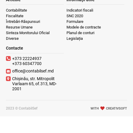
Contabilitate
Indicatori fiscali
Fiscalitate
SNC 2020
Întrebări-Răspunsuri
Formulare
Resurse Umane
Modele de contracte
Sinteza Monitorului Oficial
Planul de conturi
Diverse
Legislația
Contacte
+373 22224937
+373 60347700
office@contabilsef.md
Chișinău, str. Mitropolit
Varlaam 65, of.313, MD-
2001
2023 © ContabilSef
WITH
CREATIVSOFT