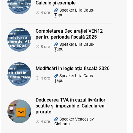
Calcule și exemple
Speaker Lilia Cauș-
4 ore
Țapu
Completarea Declarației VEN12
pentru perioada fiscală 2025
Speaker Lilia Cauș-
8 ore
Țapu
Modificări în legislația fiscală 2026
Speaker Lilia Cauș-
4 ore
Țapu
Deducerea TVA în cazul livrărilor
scutite și impozabile. Calcularea
proratei
Speaker Veaceslav
4 ore
Ciobanu