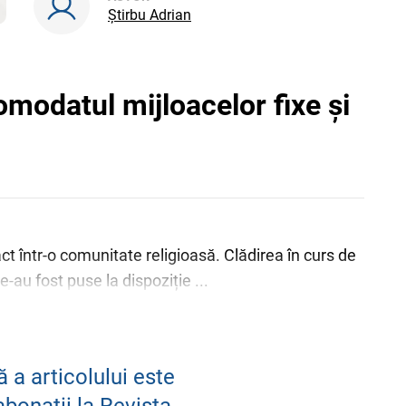
Știrbu Adrian
modatul mijloacelor fixe și
act într-o comunitate religioasă. Clădirea în curs de
-au fost puse la dispoziție ...
 a articolului este
abonații la Revista