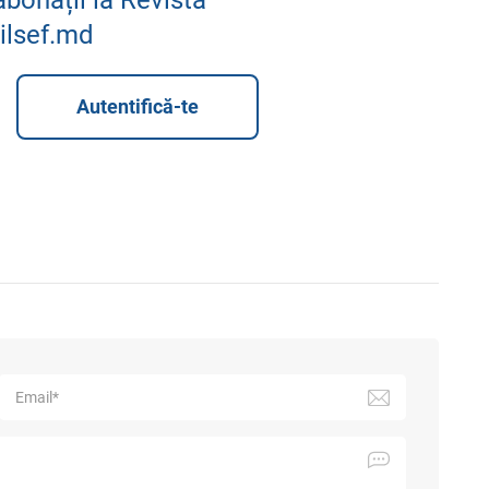
ilsef.md
Autentifică-te