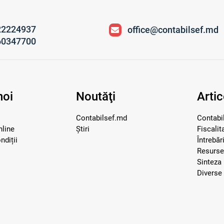
22224937
office@contabilsef.md
60347700
noi
Noutăţi
Artic
Contabilsef.md
Contabil
nline
Știri
Fiscalit
ndiții
Întrebăr
Resurs
Sinteza 
Diverse