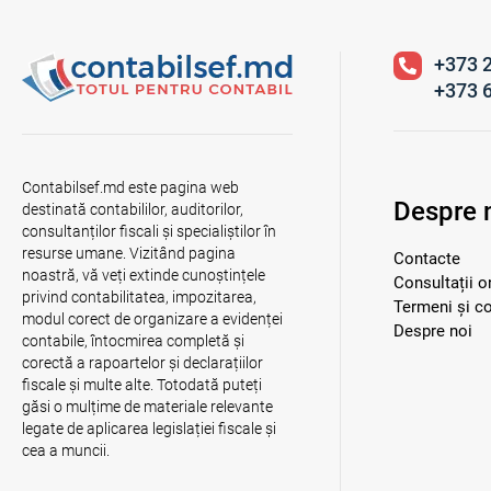
+373 
+373 
Contabilsef.md este pagina web
Despre 
destinată contabililor, auditorilor,
consultanților fiscali și specialiștilor în
resurse umane. Vizitând pagina
Contacte
noastră, vă veți extinde cunoștințele
Consultații o
privind contabilitatea, impozitarea,
Termeni și co
modul corect de organizare a evidenței
Despre noi
contabile, întocmirea completă și
corectă a rapoartelor și declarațiilor
fiscale și multe alte. Totodată puteți
găsi o mulțime de materiale relevante
legate de aplicarea legislației fiscale și
cea a muncii.