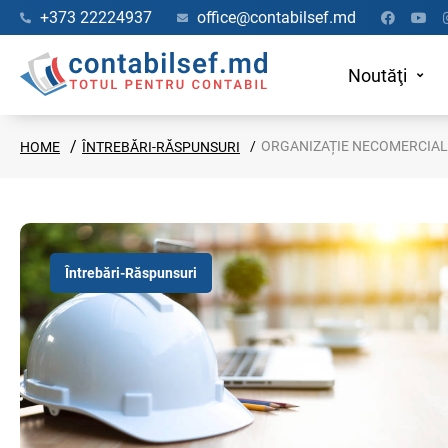
+373 22224937
office@contabilsef.md
Noutăţi
ORGANIZAȚIE NECOMERCIALĂ
HOME
ÎNTREBĂRI-RĂSPUNSURI
Întrebări-Răspunsuri