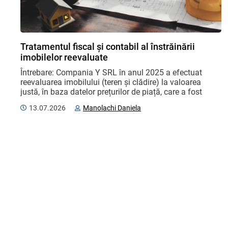
Tratamentul fiscal și contabil al înstrăinării
imobilelor reevaluate
Întrebare: Compania Y SRL în anul 2025 a efectuat 
reevaluarea imobilului (teren și clădire) la valoarea 
justă, în baza datelor prețurilor de piață, care a fost 
reflectată în evidența contabilă: terenul ...
13.07.2026
Manolachi Daniela