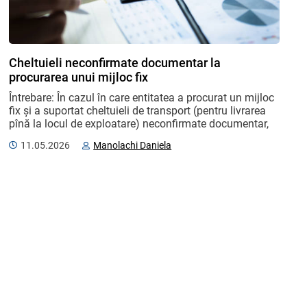
Cheltuieli neconfirmate documentar la
procurarea unui mijloc fix
Întrebare: În cazul în care entitatea a procurat un mijloc 
fix și a suportat cheltuieli de transport (pentru livrarea 
pînă la locul de exploatare) neconfirmate documentar, 
acestea urmează a fi excluse din valoarea ...
11.05.2026
Manolachi Daniela