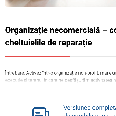
Organizație necomercială – co
cheltuielile de reparație
Întrebare: Activez într-o organizație non-profit, mai ex
execuție și terenul în care ne desfășurăm activitatea ne
Versiunea completă
disponibilă pentru 