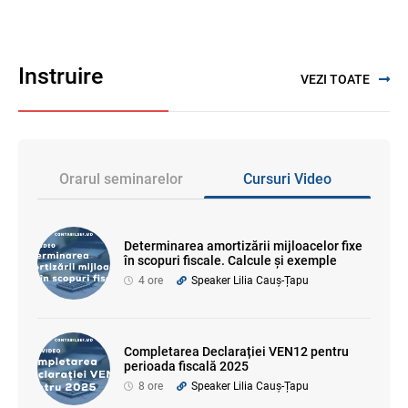
Instruire
VEZI TOATE
Orarul seminarelor
Cursuri Video
Determinarea amortizării mijloacelor fixe
în scopuri fiscale. Calcule și exemple
4 ore
Speaker Lilia Cauș-Țapu
Completarea Declarației VEN12 pentru
perioada fiscală 2025
8 ore
Speaker Lilia Cauș-Țapu