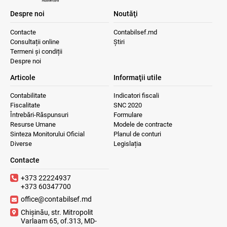
Despre noi
Noutăţi
Contacte
Contabilsef.md
Consultații online
Știri
Termeni și condiții
Despre noi
Articole
Informaţii utile
Contabilitate
Indicatori fiscali
Fiscalitate
SNC 2020
Întrebări-Răspunsuri
Formulare
Resurse Umane
Modele de contracte
Sinteza Monitorului Oficial
Planul de conturi
Diverse
Legislația
Contacte
+373 22224937
+373 60347700
office@contabilsef.md
Chișinău, str. Mitropolit
Varlaam 65, of.313, MD-