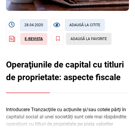
28.04.2020
ADAUGĂ LA CITITE
E-REVISTA
ADAUGĂ LA FAVORITE
Operaţiunile de capital cu titluri
de proprietate: aspecte fiscale
Introducere Tranzacţiile cu acţiunile şi/sau cotele părţi în
capitalul social al unei societăţi sunt cele mai răspândite
operaţiuni cu titluri de proprietate pe piaţa valorilor
mobiliare. Creşterea sau ...