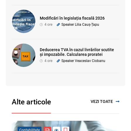
Modificări în legislația fiscală 2026
4 ore
Speaker Lilia Cauș-Țapu
Deducerea TVA în cazul livrărilor scutite
și impozabile. Calcularea proratei
4 ore
Speaker Veaceslav Ciobanu
Alte articole
VEZI TOATE
Contabilitate