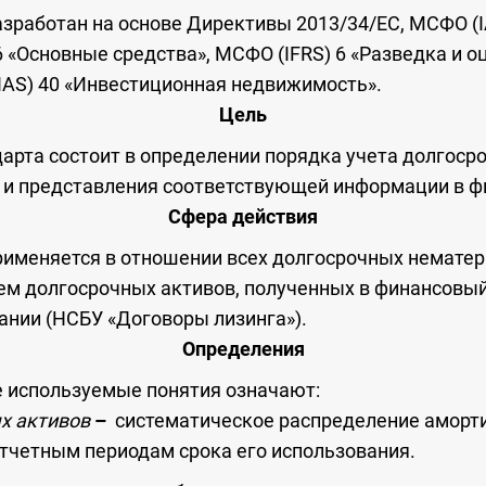
зработан на основе Директивы 2013/34/ЕС, МСФО (
6 «Основные средства», МСФО (IFRS) 6 «Разведка и 
IAS) 40 «Инвестиционная недвижимость».
Цель
арта состоит в определении порядка учета долгос
 и представления соответствующей информации в ф
Сфера действия
рименяется в отношении всех долгосрочных немате
ем долгосрочных активов, полученных в финансовый
ании (НСБУ «Договоры лизинга»).
Определения
е используемые понятия означают:
х активов
–
систематическое распределение аморт
отчетным периодам срока его использования.