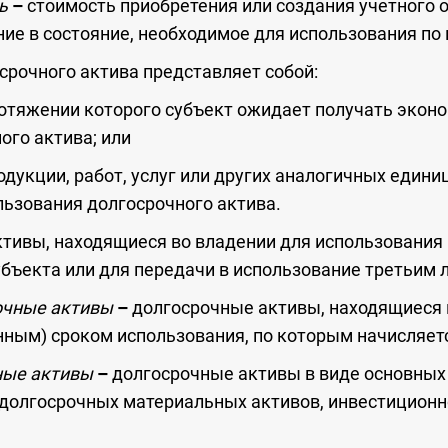
ть
–
стоимость приобретения или создания учетного 
ние в состояние, необходимое для использования по
срочного актива представляет собой:
отяжении которого субъект ожидает получать экон
ого актива; или
укции, работ, услуг или других аналогичных единиц
льзования долгосрочного актива.
ктивы, находящиеся во владении для использовани
убъекта или для передачи в использование третьим 
очные активы
–
долгосрочные активы, находящиеся 
ным) сроком использования, по которым начисляет
ные активы
–
долгосрочные активы в виде основных
 долгосрочных материальных активов, инвестицион