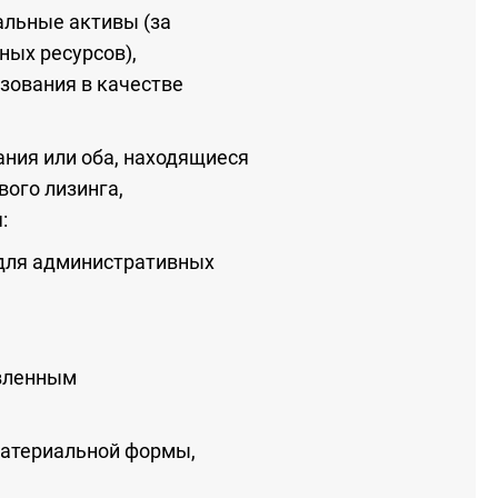
льные активы (за
ых ресурсов),
зования в качестве
ания или оба, находящиеся
вого лизинга,
:
и для административных
овленным
атериальной формы,