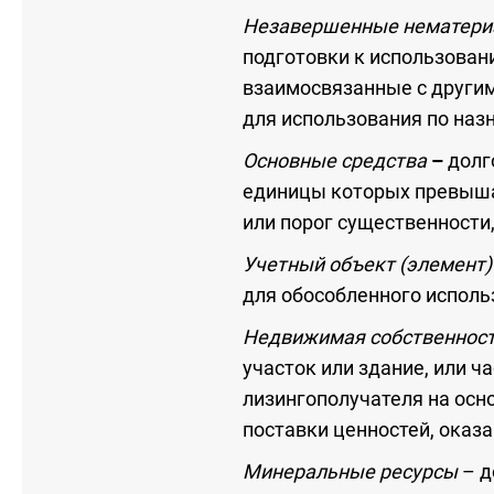
Незавершенные нематери
подготовки к использован
взаимосвязанные с други
для использования по наз
Основные средства
–
долг
единицы которых превыша
или порог существенности
Учетный объект (элемент
для обособленного исполь
Недвижимая собственност
участок или здание, или ч
лизингополучателя на осно
поставки ценностей, оказ
Минеральные ресурсы
– д