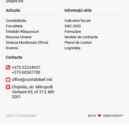
Despre noi
Articole
Informaţii utile
Contabilitate
Indicatori fiscali
Fiscalitate
SNC 2020
Întrebări-Răspunsuri
Formulare
Resurse Umane
Modele de contracte
Sinteza Monitorului Oficial
Planul de conturi
Diverse
Legislația
Contacte
+373 22224937
+373 60347700
office@contabilsef.md
Chișinău, str. Mitropolit
Varlaam 65, of.313, MD-
2001
2023 © ContabilSef
WITH
CREATIVSOFT