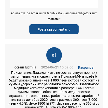
Adresa dvs. de e-mail nu va fi publicata. Campurile obligatorii sunt
marcate *
Postează comentariu
o l
ocrain ludmila
2024-06-21 15:59:06
Raspunde
Примечание. Даже если это не соответствует порядку
заполнения, установленному в Приказе МФ, в графе 6
будет указано значение в 1 800 леев, которая состоит из
суммы удержанных с работника взносов обязательного
медицинского страхования в размере 1 440 леев и
суммы взносов обязательного медицинского
страхования, оплаченные работодателем из заработной
платы за декабрь 2020 года в размере 360 леев (8 000
леев x 4,5%). de ce 1800 lei ??? , daca pu decembrie 360 si pu
ianuarie 2021, 1080lei (360+1080=1440)