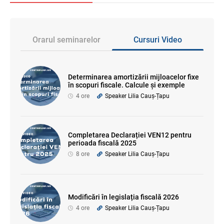
Orarul seminarelor
Cursuri Video
Determinarea amortizării mijloacelor fixe
în scopuri fiscale. Calcule și exemple
4 ore
Speaker Lilia Cauș-Țapu
Completarea Declarației VEN12 pentru
perioada fiscală 2025
8 ore
Speaker Lilia Cauș-Țapu
Modificări în legislația fiscală 2026
4 ore
Speaker Lilia Cauș-Țapu