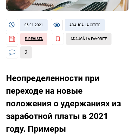
05.01.2021
ADAUGĂ LA CITITE
E-REVISTA
ADAUGĂ LA FAVORITE
2
Неопределенности при
переходе на новые
положения о удержаниях из
заработной платы в 2021
году. Примеры