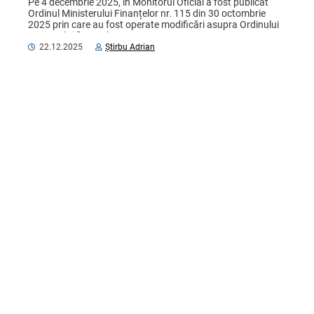
Pe 4 decembrie 2025, în Monitorul Oficial a fost publicat 
Ordinul Ministerului Finanțelor nr. 115 din 30 octombrie 
2025 prin care au fost operate modificări asupra Ordinului 
ministrului finanțelor nr. 60/2012 „Cu ...
22.12.2025
Știrbu Adrian