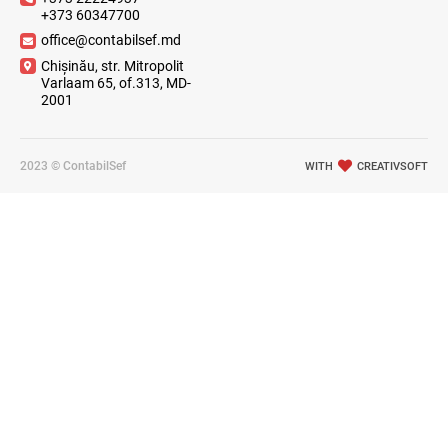
+373 60347700
office@contabilsef.md
Chișinău, str. Mitropolit
Varlaam 65, of.313, MD-
2001
2023 © ContabilSef
WITH
CREATIVSOFT