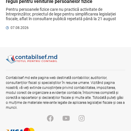
reguli pentru veniturile persoanelor fizice
Gala Financiară 2026 – solicitare de
Pentru persoanele fizice care nu practică activitate de 
nominalizare a candidaților
întreprinzător, proiectul de lege pentru simplificarea legislației 
03.08.2026
Ministerul Finanțelor
fiscale, aflat în consultare publică repetată până la 21 august 
2026, aduce un mix de ...
07.08.2026
Opinia comunității profesionale a
auditorilor interni în procesul de aliniere
la standardele internaționale și bunele
practici
04.08.2026
Ministerul Finanțelor
Misiune oficială în cadrul proiectului
reformei finanțelor publice și a
Contabilsef.md este pagina web destinată contabililor, auditorilor,
administrării fiscale pentru aderarea la
consultanților fiscali și specialiștilor în resurse umane. Vizitând pagina
UE
noastră, vă veți extinde cunoștințele privind contabilitatea, impozitarea,
04.08.2026
Serviciul Fiscal de Stat
modul corect de organizare a evidenței contabile, întocmirea completă și
corectă a rapoartelor și declarațiilor fiscale și multe alte. Totodată puteți găsi
o mulțime de materiale relevante legate de aplicarea legislației fiscale și cea a
muncii.