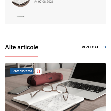
07.08.2026
SFS a anunțat programul de seminare
pentru luna august 2026
03.08.2026
Alte articole
VEZI TOATE
Se propune modificarea Legii auditului —
consultări publice până la 19 august 2026
05.08.2026
Contabilsef.md
Proiectul de modificare a Titlului II din
Codul fiscal: noile reguli pentru veniturile
persoanelor fizice
07.08.2026
Garanția financiară pentru refacerea
mediului la exploatarea resurselor