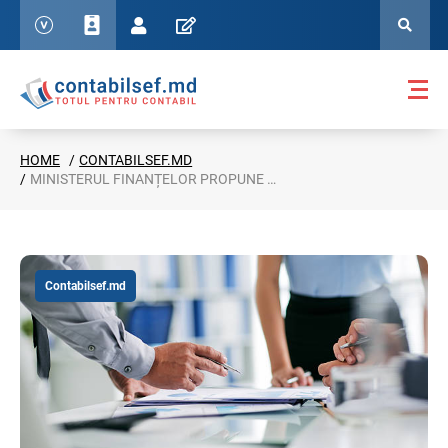
HOME
CONTABILSEF.MD
MINISTERUL FINANȚELOR PROPUNE MODIFICĂRI PRIVIND RAPORTAREA FISCALĂ A REZIDENȚILOR PARCURILOR IT
Contabilsef.md