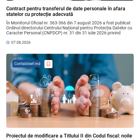
Plafonul operațiunilor valutare de capital
fără autorizarea BNM va crește
Contract pentru transferul de date personale în afara
06.08.2026
statelor cu protecție adecvată
În Monitorul Oficial nr. 363-366 din 7 august 2026 a fost publicat 
Ordinul directorului Centrului Național pentru Protecția Datelor cu 
Caracter Personal (CNPDCP) nr. 31 din 31 iulie 2026 privind 
MIA Plăți Instant: Soluția inovativă pentru
aprobarea Contractului ...
cetățeni, afaceri și plata serviciilor
07.08.2026
publice
05.08.2026
BNM
Contabilsef.md
Bunurile și banii confiscați vor fi utilizați
în scopuri sociale și în interes public
06.08.2026
Guvernul RM
Efectele trecerii la euro ca monedă de
referință
06.08.2026
BNM
Proiectul de modificare a Titlului II din Codul fiscal: noile