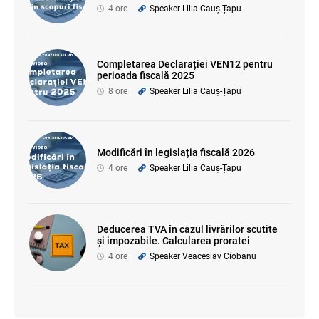
4 ore
Speaker Lilia Cauș-Țapu
Completarea Declarației VEN12 pentru
perioada fiscală 2025
8 ore
Speaker Lilia Cauș-Țapu
Modificări în legislația fiscală 2026
4 ore
Speaker Lilia Cauș-Țapu
Deducerea TVA în cazul livrărilor scutite
și impozabile. Calcularea proratei
4 ore
Speaker Veaceslav Ciobanu