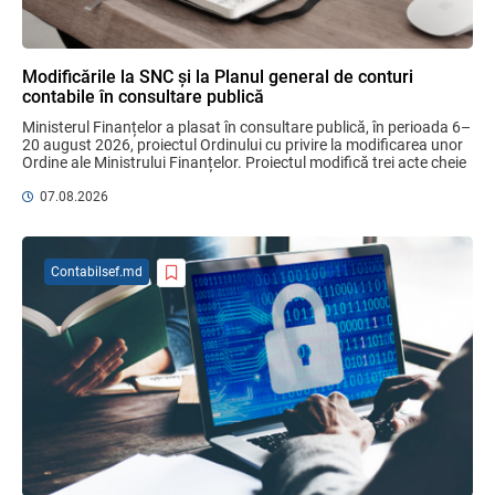
minerale
04.08.2026
Modificările la SNC și la Planul general de conturi
contabile în consultare publică
Domenii supuse controalelor fiscale
Ministerul Finanțelor a plasat în consultare publică, în perioada 6–
operative în luna august 2026
20 august 2026, proiectul Ordinului cu privire la modificarea unor 
05.08.2026
Serviciul Fiscal de Stat
Ordine ale Ministrului Finanțelor. Proiectul modifică trei acte cheie 
pentru ...
07.08.2026
Sa definitivat proiectul de reformare
integrală a Titlului IV - accize armonizate
cu legislația UE
Contabilsef.md
03.08.2026
Бухгалтерские и Налоговые
Консультации № 07/2026, комментарии
на полях
06.08.2026
Ciobanu Veaceslav