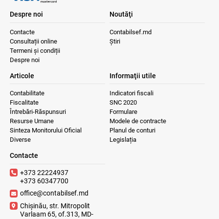
Despre noi
Noutăţi
Contacte
Contabilsef.md
Consultații online
Știri
Termeni și condiții
Despre noi
Articole
Informaţii utile
Contabilitate
Indicatori fiscali
Fiscalitate
SNC 2020
Întrebări-Răspunsuri
Formulare
Resurse Umane
Modele de contracte
Sinteza Monitorului Oficial
Planul de conturi
Diverse
Legislația
Contacte
+373 22224937
+373 60347700
office@contabilsef.md
Chișinău, str. Mitropolit
Varlaam 65, of.313, MD-