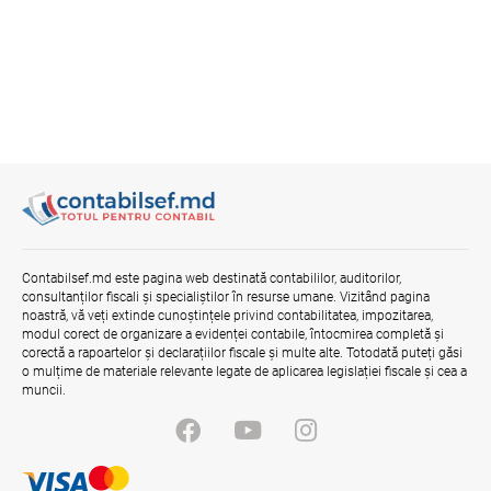
Contabilsef.md este pagina web destinată contabililor, auditorilor,
consultanților fiscali și specialiștilor în resurse umane. Vizitând pagina
noastră, vă veți extinde cunoștințele privind contabilitatea, impozitarea,
modul corect de organizare a evidenței contabile, întocmirea completă și
corectă a rapoartelor și declarațiilor fiscale și multe alte. Totodată puteți găsi
o mulțime de materiale relevante legate de aplicarea legislației fiscale și cea a
muncii.