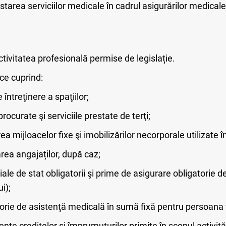
starea serviciilor medicale în cadrul asigurărilor medical
activitatea profesională permise de legislație.
ice cuprind:
 întreţinere a spaţiilor;
procurate şi serviciile prestate de terţi;
ea mijloacelor fixe şi imobilizărilor necorporale utilizate î
area angajaților, după caz;
ciale de stat obligatorii şi prime de asigurare obligatorie 
i);
orie de asistenţă medicală în sumă fixă pentru persoana f
nte creditelor şi împrumuturilor primite în scopul activită