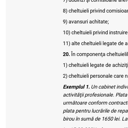
8) cheltuieli privind comisio
9) avansuri achitate;
10) cheltuieli privind instrui
11) alte cheltuieli legate de 
20.
În componenţa cheltuielilo
1) cheltuieli legate de achizi
2) cheltuieli personale care n
Exemplul 1.
Un cabinet indivi
activităţii profesionale. Plat
următoare conform contractul
plata pentru lucrările de rep
birou în sumă de 1650 lei. L