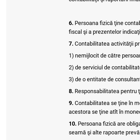
6.
Persoana fizică ţine contabi
fiscal şi a prezentelor indica
7.
Contabilitatea activităţii p
1) nemijlocit de către persoan
2) de serviciul de contabilitate
3) de o entitate de consultanţ
8.
Responsabilitatea pentru ţi
9.
Contabilitatea se ţine în mo
acestora se ţine atît în moned
10.
Persoana fizică are obliga
seamă şi alte rapoarte prevăz