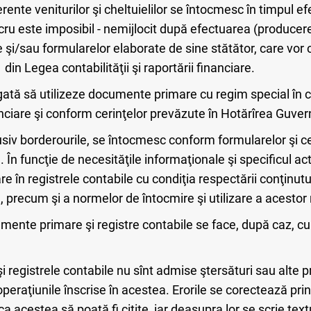
te veniturilor şi cheltuielilor se întocmesc în timpul efe
ru este imposibil - nemijlocit după efectuarea (producere
 şi/sau formularelor elaborate de sine stătător, care vor
 din Legea contabilităţii şi raportării financiare.
gată să utilizeze documente primare cu regim special în c
inanciare şi conform cerinţelor prevăzute în Hotărîrea Guve
usiv borderourile, se întocmesc conform formularelor şi c
 În funcţie de necesităţile informaţionale şi specificul act
 în registrele contabile cu condiţia respectării conţinutul
, precum şi a normelor de întocmire şi utilizare a acestor 
mente primare şi registre contabile se face, după caz, cu
 registrele contabile nu sînt admise ştersături sau alte 
operaţiunile înscrise în acestea. Erorile se corectează prin 
ca acestea să poată fi citite, iar deasupra lor se scrie text