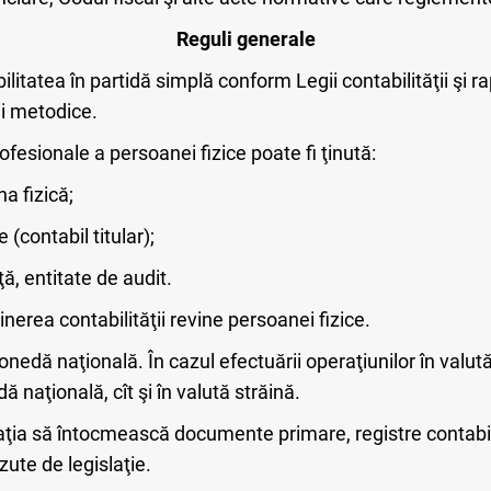
Reguli generale
litatea în partidă simplă conform Legii contabilităţii şi ra
ţii metodice.
rofesionale a persoanei fizice poate fi ţinută:
a fizică;
 (contabil titular);
ă, entitate de audit.
nerea contabilităţii revine persoanei fizice.
nedă naţională. În cazul efectuării operaţiunilor în valută
ă naţională, cît şi în valută străină.
ţia să întocmească documente primare, registre contabile,
ute de legislaţie.