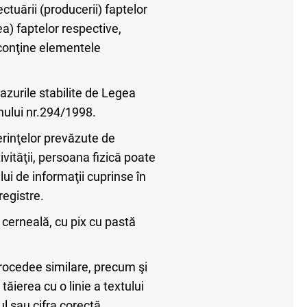
ctuării (producerii) faptelor
a) faptelor respective,
 conţine elementele
azurile stabilite de Legea
rnului nr.294/1998.
erinţelor prevăzute de
ivităţii, persoana fizică poate
ui de informaţii cuprinse în
registre.
 cerneală, cu pix cu pastă
procedee similare, precum şi
tăierea cu o linie a textului
ul sau cifra corectă.