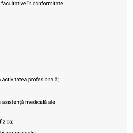
e facultative în conformitate
n activitatea profesională;
de asistenţă medicală ale
izică;
ţii profesionale;