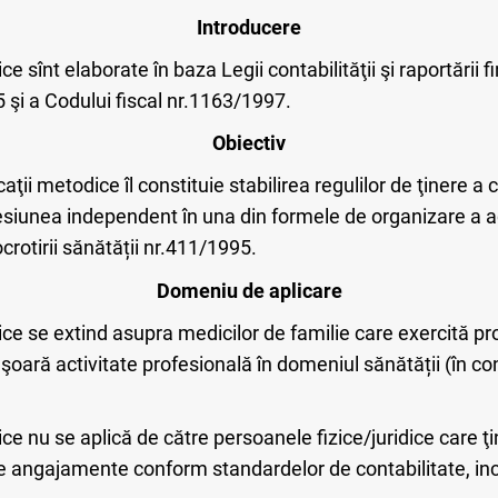
Introducere
e sînt elaborate în baza Legii contabilităţii şi raportării 
5 şi a Codului fiscal nr.1163/1997.
Obiectiv
ţii metodice îl constituie stabilirea regulilor de ţinere a c
esiunea independent în una din formele de organizare a ac
ocrotirii sănătății nr.411/1995.
Domeniu de aplicare
ice se extind asupra medicilor de familie care exercită p
şoară activitate profesională în domeniul sănătății (în con
e nu se aplică de către persoanele fizice/juridice care ţin
 de angajamente conform standardelor de contabilitate, inc