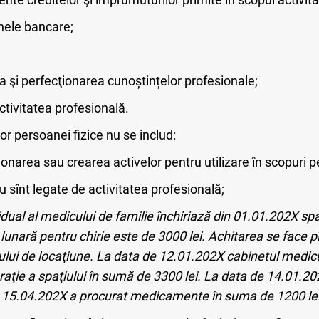
anele bancare;
rea şi perfecţionarea cunoștințelor profesionale;
activitatea profesională.
r persoanei fizice nu se includ:
ţionarea sau crearea activelor pentru utilizare în scopuri 
u sînt legate de activitatea profesională;
dual al medicului de familie închiriază din 01.01.202X s
a lunară pentru chirie este de 3000 lei. Achitarea se face p
ui de locaţiune. La data de 12.01.202X cabinetul medicul
araţie a spaţiului în sumă de 3300 lei. La data de 14.01.20
a 15.04.202X a procurat medicamente în suma de 1200 lei