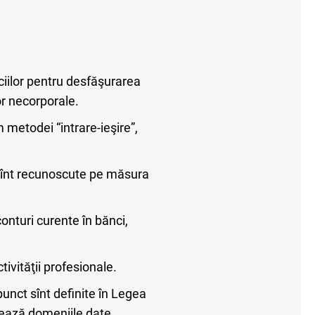
iciilor pentru desfăşurarea
or necorporale.
 metodei “intrare-ieşire”,
 sînt recunoscute pe măsura
conturi curente în bănci,
ivităţii profesionale.
punct sînt definite în Legea
ntează domeniile date.