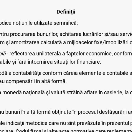
Definiţii
dice noţiunile utilizate semnifică:
ntru procurarea bunurilor, achitarea lucrărilor şi/sau serv
um şi amortizarea calculată a mijloacelor fixe/imobilizăril
plă
- reflectarea unilaterală a faptelor economice, conform
bile şi fără întocmirea situaţiilor financiare.
dă a contabilităţii conform căreia elementele contabile
sau compensării în altă formă.
n monedă naţională şi valută străină aflate în casierie, la 
 bunuri în altă formă obţinute în procesul desfăşurării act
ele indicaţii metodice care nu sînt prevăzute în prezentul 
inanciare, Codul fiscal şi alte acte normative care regleme