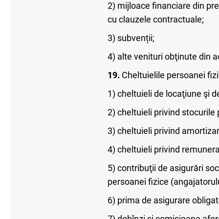
2) mijloace financiare din pre
cu clauzele contractuale;
3) subvenții;
4) alte venituri obţinute din 
19.
Cheltuielile persoanei fiz
1) cheltuieli de locaţiune şi de
2) cheltuieli privind stocurile 
3) cheltuieli privind amortizar
4) cheltuieli privind remuner
5) contribuţii de asigurări so
persoanei fizice (angajatorulu
6) prima de asigurare obligat
7) dobînzi şi comisioane afere