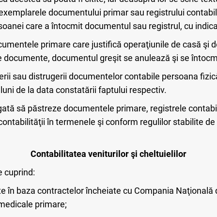
exemplarele documentului primar sau registrului contabil
anei care a întocmit documentul sau registrul, cu indicar
cumentele primare care justifică operaţiunile de casă şi de
 de documente, documentul greşit se anulează şi se întoc
gerii sau distrugerii documentelor contabile persoana fizic
uni de la data constatării faptului respectiv.
gată să păstreze documentele primare, registrele contabi
 contabilităţii în termenele şi conform regulilor stabilite de
Contabilitatea veniturilor şi cheltuielilor
e cuprind:
ute în baza contractelor încheiate cu Compania Naţională 
medicale primare;