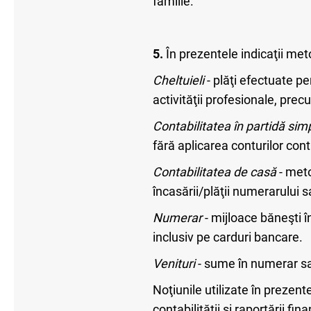
familie.
5.
În prezentele indicaţii meto
Cheltuieli
- plăţi efectuate pe
activităţii profesionale, prec
Contabilitatea în partidă sim
fără aplicarea conturilor conta
Contabilitatea de casă
- meto
încasării/plăţii numerarului 
Numerar
- mijloace băneşti î
inclusiv pe carduri bancare.
Venituri
- sume în numerar sau
Noţiunile utilizate în prezent
contabilităţii şi raportării f