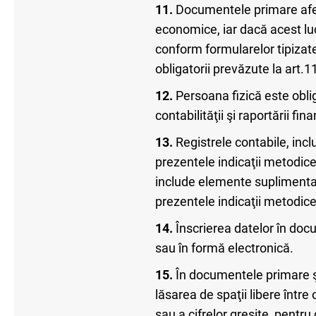
11.
Documentele primare aferen
economice, iar dacă acest luc
conform formularelor tipizate
obligatorii prevăzute la art.11
12.
Persoana fizică este obli
contabilităţii şi raportării f
13.
Registrele contabile, incl
prezentele indicaţii metodice.
include elemente suplimentare
prezentele indicaţii metodice
14.
Înscrierea datelor în docu
sau în formă electronică.
15.
În documentele primare şi
lăsarea de spaţii libere între 
sau a cifrelor greşite, pentru 