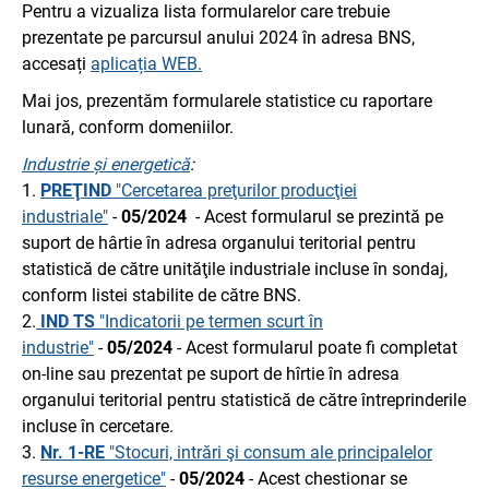
Pentru a vizualiza lista formularelor care trebuie
prezentate pe parcursul anului 2024 în adresa BNS,
accesați
aplicația WEB.
Mai jos, prezentăm formularele statistice cu raportare
lunară, conform domeniilor.
Industrie și energetică
:
1.
PREŢIND
"Cercetarea preţurilor producţiei
industriale"
-
05/2024
- Acest formularul se prezintă pe
suport de hârtie în adresa organului teritorial pentru
statistică de către unităţile industriale incluse în sondaj,
conform listei stabilite de către BNS.
2.
IND TS
"Indicatorii pe termen scurt în
industrie"
-
05/2024
- Acest formularul poate fi completat
on-line sau prezentat pe suport de hîrtie în adresa
organului teritorial pentru statistică de către întreprinderile
incluse în cercetare.
3.
Nr. 1-RE
"Stocuri, intrări şi consum ale principalelor
resurse energetice"
-
05/2024
- Acest chestionar se