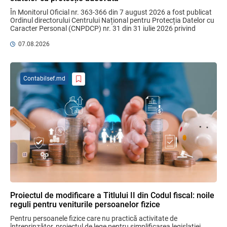
În Monitorul Oficial nr. 363-366 din 7 august 2026 a fost publicat 
Ordinul directorului Centrului Național pentru Protecția Datelor cu 
Caracter Personal (CNPDCP) nr. 31 din 31 iulie 2026 privind 
MIA Plăți Instant: Soluția inovativă pentru
aprobarea Contractului ...
cetățeni, afaceri și plata serviciilor
07.08.2026
publice
05.08.2026
BNM
Contabilsef.md
Efectele trecerii la euro ca monedă de
referință
06.08.2026
BNM
Bunurile și banii confiscați vor fi utilizați
în scopuri sociale și în interes public
06.08.2026
Guvernul RM
Proiectul de modificare a Titlului II din Codul fiscal: noile
reguli pentru veniturile persoanelor fizice
Gala Financiară 2026 – solicitare de
Pentru persoanele fizice care nu practică activitate de 
nominalizare a candidaților
întreprinzător, proiectul de lege pentru simplificarea legislației 