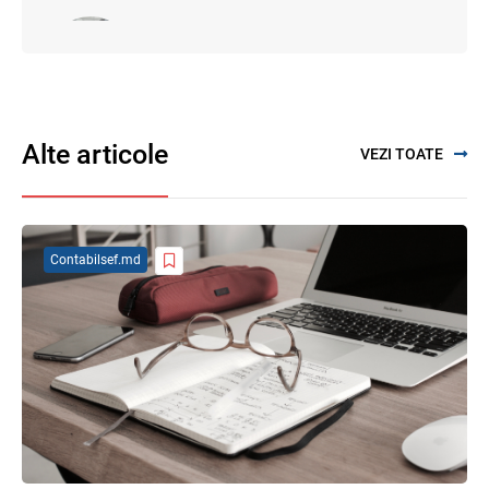
SFS a anunțat programul de seminare
pentru luna august 2026
03.08.2026
Alte articole
VEZI TOATE
Se propune modificarea Legii auditului —
consultări publice până la 19 august 2026
05.08.2026
Contabilsef.md
Proiectul de modificare a Titlului II din
Codul fiscal: noile reguli pentru veniturile
persoanelor fizice
07.08.2026
Garanția financiară pentru refacerea
mediului la exploatarea resurselor
minerale
04.08.2026