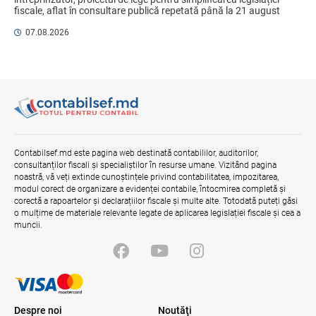
03.08.2026
Ministerul Finanțelor
fiscale, aflat în consultare publică repetată până la 21 august 
2026, aduce un mix de ...
07.08.2026
Opinia comunității profesionale a
auditorilor interni în procesul de aliniere
la standardele internaționale și bunele
practici
04.08.2026
Ministerul Finanțelor
Misiune oficială în cadrul proiectului
reformei finanțelor publice și a
Contabilsef.md este pagina web destinată contabililor, auditorilor,
administrării fiscale pentru aderarea la
consultanților fiscali și specialiștilor în resurse umane. Vizitând pagina
UE
noastră, vă veți extinde cunoștințele privind contabilitatea, impozitarea,
04.08.2026
Serviciul Fiscal de Stat
modul corect de organizare a evidenței contabile, întocmirea completă și
corectă a rapoartelor și declarațiilor fiscale și multe alte. Totodată puteți găsi
o mulțime de materiale relevante legate de aplicarea legislației fiscale și cea a
muncii.
Despre noi
Noutăţi