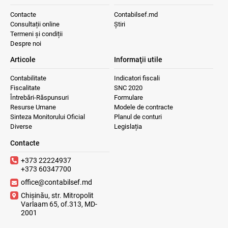
Contacte
Contabilsef.md
Consultații online
Știri
Termeni și condiții
Despre noi
Articole
Informaţii utile
Contabilitate
Indicatori fiscali
Fiscalitate
SNC 2020
Întrebări-Răspunsuri
Formulare
Resurse Umane
Modele de contracte
Sinteza Monitorului Oficial
Planul de conturi
Diverse
Legislația
Contacte
+373 22224937
+373 60347700
office@contabilsef.md
Chișinău, str. Mitropolit
Varlaam 65, of.313, MD-
2001