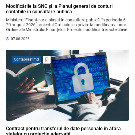
Modificările la SNC și la Planul general de conturi
contabile în consultare publică
Domenii supuse controalelor fiscale
Ministerul Finanțelor a plasat în consultare publică, în perioada 6–
operative în luna august 2026
20 august 2026, proiectul Ordinului cu privire la modificarea unor 
05.08.2026
Serviciul Fiscal de Stat
Ordine ale Ministrului Finanțelor. Proiectul modifică trei acte cheie 
pentru ...
07.08.2026
Sa definitivat proiectul de reformare
integrală a Titlului IV - accize armonizate
cu legislația UE
Contabilsef.md
03.08.2026
Бухгалтерские и Налоговые
Консультации № 07/2026, комментарии
на полях
06.08.2026
Ciobanu Veaceslav
Plafonul operațiunilor valutare de capital
fără autorizarea BNM va crește
Contract pentru transferul de date personale în afara
06.08.2026
statelor cu protecție adecvată