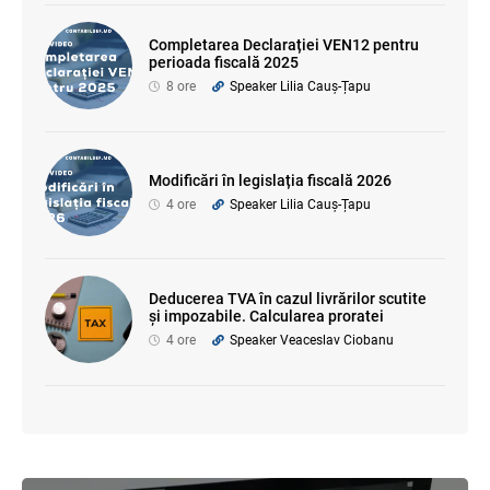
Completarea Declarației VEN12 pentru
perioada fiscală 2025
8 ore
Speaker Lilia Cauș-Țapu
Modificări în legislația fiscală 2026
4 ore
Speaker Lilia Cauș-Țapu
Deducerea TVA în cazul livrărilor scutite
și impozabile. Calcularea proratei
4 ore
Speaker Veaceslav Ciobanu