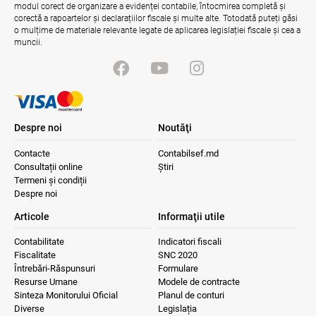
03.08.2026
Ministerul Finanțelor
modul corect de organizare a evidenței contabile, întocmirea completă și
corectă a rapoartelor și declarațiilor fiscale și multe alte. Totodată puteți găsi
o mulțime de materiale relevante legate de aplicarea legislației fiscale și cea a
muncii.
Misiune oficială în cadrul proiectului
reformei finanțelor publice și a
administrării fiscale pentru aderarea la
UE
04.08.2026
Serviciul Fiscal de Stat
Despre noi
Noutăţi
Contacte
Contabilsef.md
Consultații online
Știri
Termeni și condiții
Despre noi
Articole
Informaţii utile
Contabilitate
Indicatori fiscali
Fiscalitate
SNC 2020
Întrebări-Răspunsuri
Formulare
Resurse Umane
Modele de contracte
Sinteza Monitorului Oficial
Planul de conturi
Diverse
Legislația