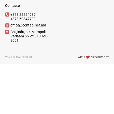
Contacte
+373 22224937
+373 60347700
office@contabilsef.md
Chișinău, str. Mitropolit
Varlaam 65, of.313, MD-
2001
2023 © ContabilSef
WITH
CREATIVSOFT