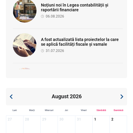
Noțiuni noi în Legea contabilității și
raportării financiare
06.08.2026
A fost actualizată lista proiectelor la care
se aplică facilități fiscale și vamale
31.07.2026
Se propune modificarea Legii auditului —
consultări publice până la 19 august 2026
05.08.2026
August 2026
SFS a anunțat programul de seminare
Luni
Marți
Miercuri
Joi
Vineri
Sâmbătă
Duminică
pentru luna august 2026
27
28
29
30
31
1
2
03.08.2026