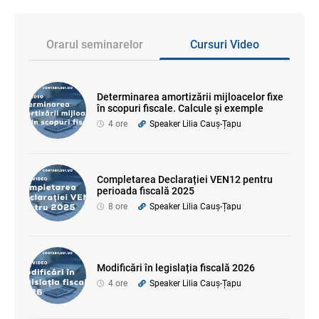
Orarul seminarelor
Cursuri Video
Determinarea amortizării mijloacelor fixe
în scopuri fiscale. Calcule și exemple
4 ore
Speaker Lilia Cauș-Țapu
Completarea Declarației VEN12 pentru
perioada fiscală 2025
8 ore
Speaker Lilia Cauș-Țapu
Modificări în legislația fiscală 2026
4 ore
Speaker Lilia Cauș-Țapu