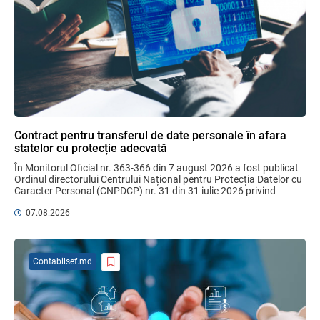
Бухгалтерские и Налоговые
Консультации № 07/2026, комментарии
на полях
06.08.2026
Ciobanu Veaceslav
Plafonul operațiunilor valutare de capital
fără autorizarea BNM va crește
Contract pentru transferul de date personale în afara
06.08.2026
statelor cu protecție adecvată
În Monitorul Oficial nr. 363-366 din 7 august 2026 a fost publicat 
Ordinul directorului Centrului Național pentru Protecția Datelor cu 
Caracter Personal (CNPDCP) nr. 31 din 31 iulie 2026 privind 
MIA Plăți Instant: Soluția inovativă pentru
aprobarea Contractului ...
cetățeni, afaceri și plata serviciilor
07.08.2026
publice
05.08.2026
BNM
Contabilsef.md
Efectele trecerii la euro ca monedă de
referință
06.08.2026
BNM