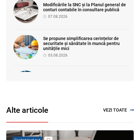
Modificările la SNC și la Planul general de
conturi contabile în consultare publică
07.08.2026
Se propune simplificarea cerințelor de
securitate și sănătate în muncă pentru
unitățile mici
03.08.2026
Proiectul de modificare a Titlului II din
Codul fiscal: noile reguli pentru veniturile
persoanelor fizice
07.08.2026
Alte articole
VEZI TOATE
Se propune modificarea Legii auditului —
consultări publice până la 19 august 2026
05.08.2026