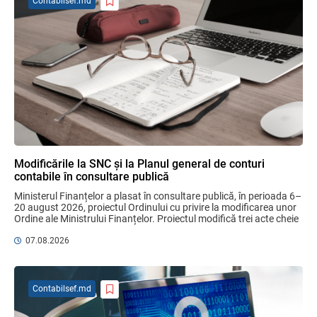
Contabilsef.md
SFS a anunțat programul de seminare
pentru luna august 2026
03.08.2026
Garanția financiară pentru refacerea
mediului la exploatarea resurselor
minerale
04.08.2026
Modificările la SNC și la Planul general de conturi
contabile în consultare publică
Domenii supuse controalelor fiscale
Ministerul Finanțelor a plasat în consultare publică, în perioada 6–
operative în luna august 2026
20 august 2026, proiectul Ordinului cu privire la modificarea unor 
05.08.2026
Serviciul Fiscal de Stat
Ordine ale Ministrului Finanțelor. Proiectul modifică trei acte cheie 
pentru ...
07.08.2026
Sa definitivat proiectul de reformare
integrală a Titlului IV - accize armonizate
cu legislația UE
Contabilsef.md
03.08.2026