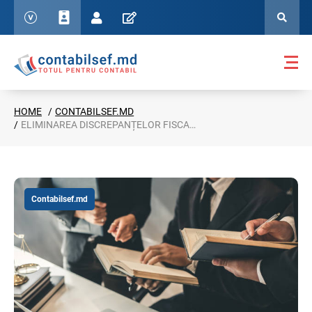
HOME
CONTABILSEF.MD
ELIMINAREA DISCREPANȚELOR FISCALE ÎNTRE CELE DOUĂ MALURI ALE NISTRULUI
Contabilsef.md