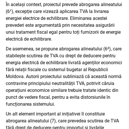
În același context, proiectul prevede abrogarea alineatului
(6¹), excepție care vizează aplicarea TVA la livrarea
energiei electrice de echilibrare. Eliminarea acestei
prevederi este argumentată prin necesitatea asigurării
unui tratament fiscal egal pentru toți furnizorii de energie
electrică de echilibrare.
De asemenea, se propune abrogarea alineatului (6²), care
stabilește scutirea de TVA cu drept de deducere pentru
energia electrică de echilibrare livrată agenților economici
fără relații fiscale cu sistemul bugetar al Republicii
Moldova. Autorii proiectului subliniază că această normă
contravine principiului neutralității TVA, potrivit căruia
operațiuni economice similare trebuie tratate identic din
punct de vedere fiscal, pentru a evita distorsiunile în
funcționarea sistemului.
Un alt element important al inițiativei îl constituie
abrogarea alineatului (7), care prevedea scutirea de TVA
fără drept de deducere pentru importul și livrările