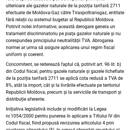
ulterioare ale gazelor naturale de la poziția tarifară 2711
efectuate de
Moldova-Gaz
către
Tiraspoltransgaz
, entitate
fără relații cu sistemul bugetar al Republicii Moldova.
Potrivit notei informative, această derogare genera un
tratament discriminatoriu pe piața gazelor naturale și nu
corespundea principiului neutralității TVA. Abrogarea
normei ar urma să asigure aplicarea unui regim fiscal
uniform și coerent.
Concomitent, se reiterează faptul că, potrivit art. 96 lit. b)
din Codul fiscal, pentru gazele naturale și gazele lichefiate
de la poziția tarifară 2711 se aplică cota redusă a TVA de
8%, atât la import, cât și la livrările efectuate pe teritoriul
Republicii Moldova, precum și la serviciile de transport și
distribuție aferente.
Inițiativa legislativă include și modificări la
Legea
nr.1054/2000
pentru punerea în aplicare a Titlului IV din
Codul fiscal, fiind propusă revizuirea articolului 4 prin
ajustarea alineatului (5), în sensul abrogării enunțului al