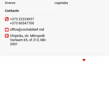
Diverse
Legislația
Contacte
+373 22224937
+373 60347700
office@contabilsef.md
Chișinău, str. Mitropolit
Varlaam 65, of.313, MD-
2001
2023 © ContabilSef
WITH
CREATIVSOFT