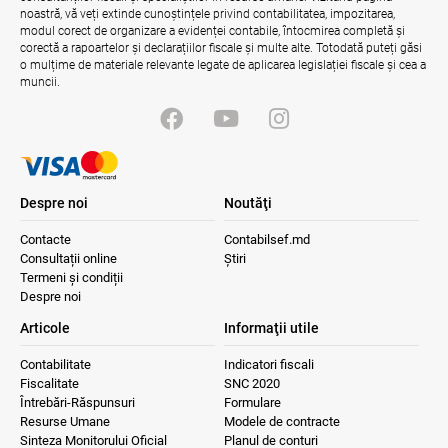
noastră, vă veți extinde cunoștințele privind contabilitatea, impozitarea,
04.08.2026
Ministerul Finanțelor
modul corect de organizare a evidenței contabile, întocmirea completă și
corectă a rapoartelor și declarațiilor fiscale și multe alte. Totodată puteți găsi
o mulțime de materiale relevante legate de aplicarea legislației fiscale și cea a
muncii.
Despre noi
Noutăţi
Contacte
Contabilsef.md
Consultații online
Știri
Termeni și condiții
Despre noi
Articole
Informaţii utile
Contabilitate
Indicatori fiscali
Fiscalitate
SNC 2020
Întrebări-Răspunsuri
Formulare
Resurse Umane
Modele de contracte
Sinteza Monitorului Oficial
Planul de conturi