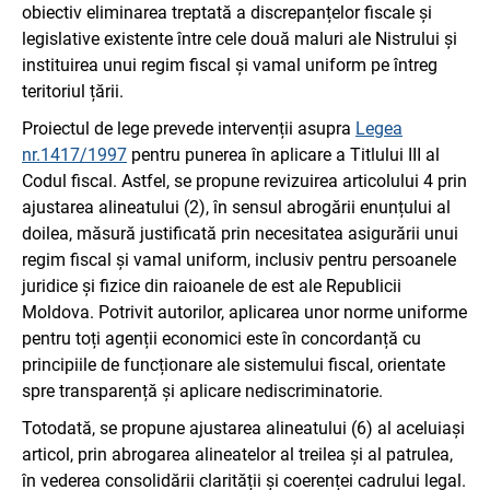
obiectiv eliminarea treptată a discrepanțelor fiscale și
legislative existente între cele două maluri ale Nistrului și
instituirea unui regim fiscal și vamal uniform pe întreg
teritoriul țării.
Proiectul de lege prevede intervenții asupra
Legea
nr.1417/1997
pentru punerea în aplicare a Titlului III al
Codul fiscal
. Astfel, se propune revizuirea articolului 4 prin
ajustarea alineatului (2), în sensul abrogării enunțului al
doilea, măsură justificată prin necesitatea asigurării unui
regim fiscal și vamal uniform, inclusiv pentru persoanele
juridice și fizice din raioanele de est ale Republicii
Moldova. Potrivit autorilor, aplicarea unor norme uniforme
pentru toți agenții economici este în concordanță cu
principiile de funcționare ale sistemului fiscal, orientate
spre transparență și aplicare nediscriminatorie.
Totodată, se propune ajustarea alineatului (6) al aceluiași
articol, prin abrogarea alineatelor al treilea și al patrulea,
în vederea consolidării clarității și coerenței cadrului legal.