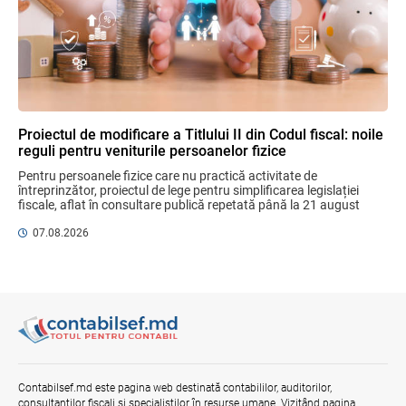
Bunurile și banii confiscați vor fi utilizați
în scopuri sociale și în interes public
06.08.2026
Guvernul RM
Proiectul de modificare a Titlului II din Codul fiscal: noile
reguli pentru veniturile persoanelor fizice
Mai puține taxe pe muncă. Mai multă
stimulare a investițiilor. Mai ferm pe vicii.
Pentru persoanele fizice care nu practică activitate de 
Mai corect pe excepții.
întreprinzător, proiectul de lege pentru simplificarea legislației 
fiscale, aflat în consultare publică repetată până la 21 august 
07.08.2026
Ministerul Finațelor
2026, aduce un mix de ...
07.08.2026
Gala Financiară 2026 – solicitare de
nominalizare a candidaților
03.08.2026
Ministerul Finanțelor
Opinia comunității profesionale a
auditorilor interni în procesul de aliniere
Contabilsef.md este pagina web destinată contabililor, auditorilor,
la standardele internaționale și bunele
consultanților fiscali și specialiștilor în resurse umane. Vizitând pagina
practici