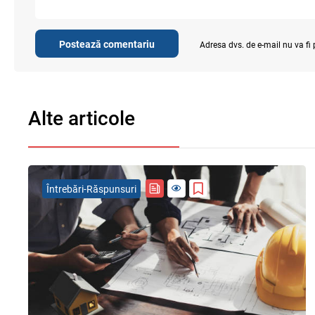
Postează comentariu
Adresa dvs. de e-mail nu va fi
Alte articole
Întrebări-Răspunsuri