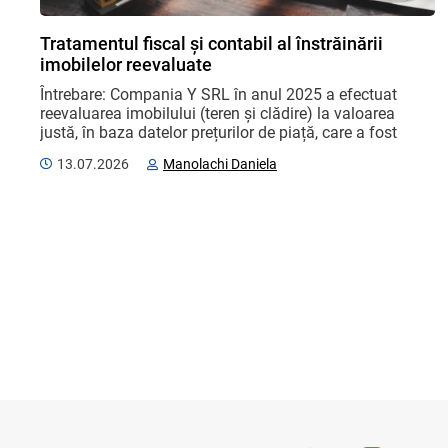
Tratamentul fiscal și contabil al înstrăinării
imobilelor reevaluate
Întrebare: Compania Y SRL în anul 2025 a efectuat 
reevaluarea imobilului (teren și clădire) la valoarea 
justă, în baza datelor prețurilor de piață, care a fost 
reflectată în evidența contabilă: terenul ...
13.07.2026
Manolachi Daniela