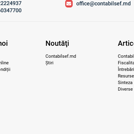
22224937
office@contabilsef.md
60347700
noi
Noutăţi
Artic
Contabilsef.md
Contabil
nline
Știri
Fiscalit
ndiții
Întrebăr
Resurs
Sinteza 
Diverse