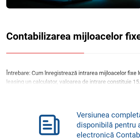
Contabilizarea mijloacelor fixe
Întrebare: Cum înregistrează intrarea mijloacelor fixe l
leasing un calculator, valoarea de intrare constituie 15.0
Versiunea completă
disponibilă pentru 
electronică Contab