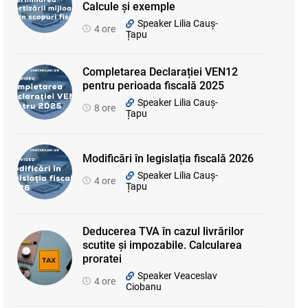
Calcule și exemple
Speaker Lilia Cauș-
4 ore
Țapu
Completarea Declarației VEN12
pentru perioada fiscală 2025
Speaker Lilia Cauș-
8 ore
Țapu
Modificări în legislația fiscală 2026
Speaker Lilia Cauș-
4 ore
Țapu
Deducerea TVA în cazul livrărilor
scutite și impozabile. Calcularea
proratei
Speaker Veaceslav
4 ore
Ciobanu