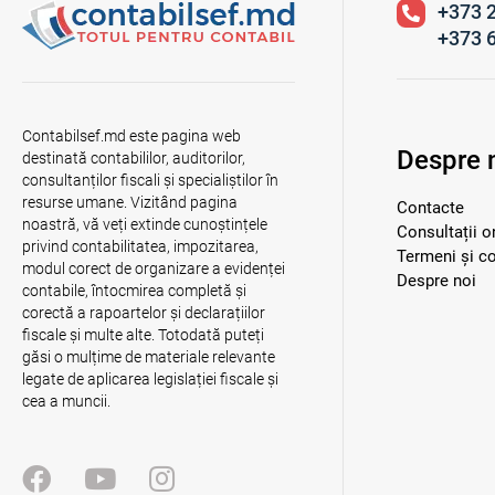
+373 
+373 
Contabilsef.md este pagina web
Despre 
destinată contabililor, auditorilor,
consultanților fiscali și specialiștilor în
resurse umane. Vizitând pagina
Contacte
noastră, vă veți extinde cunoștințele
Consultații o
privind contabilitatea, impozitarea,
Termeni și co
modul corect de organizare a evidenței
Despre noi
contabile, întocmirea completă și
corectă a rapoartelor și declarațiilor
fiscale și multe alte. Totodată puteți
găsi o mulțime de materiale relevante
legate de aplicarea legislației fiscale și
cea a muncii.