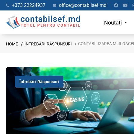
+373 22224937
office@contabilsef.md
Noutăţi
CONTABILIZAREA MIJLOACEL
HOME
ÎNTREBĂRI-RĂSPUNSURI
Întrebări-Răspunsuri