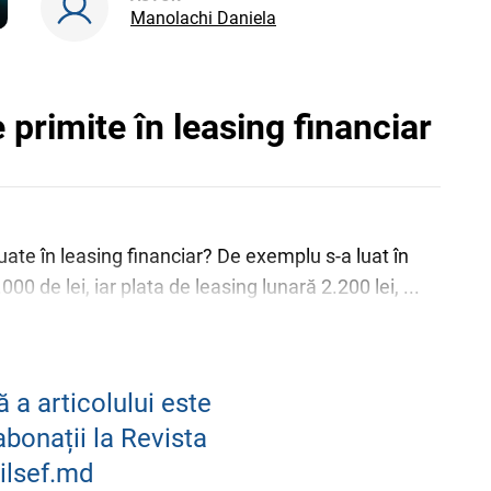
Manolachi Daniela
 primite în leasing financiar
uate în leasing financiar? De exemplu s-a luat în
00 de lei, iar plata de leasing lunară 2.200 lei, ...
 a articolului este
abonații la Revista
ilsef.md