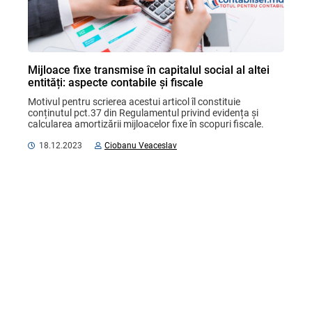
Mijloace fixe transmise în capitalul social al altei
entități: aspecte contabile și fiscale
Motivul pentru scrierea acestui articol îl constituie 
conținutul pct.37 din Regulamentul privind evidența și 
calcularea amortizării mijloacelor fixe în scopuri fiscale. 
Această normă este în vigoare de patru ani ...
18.12.2023
Ciobanu Veaceslav