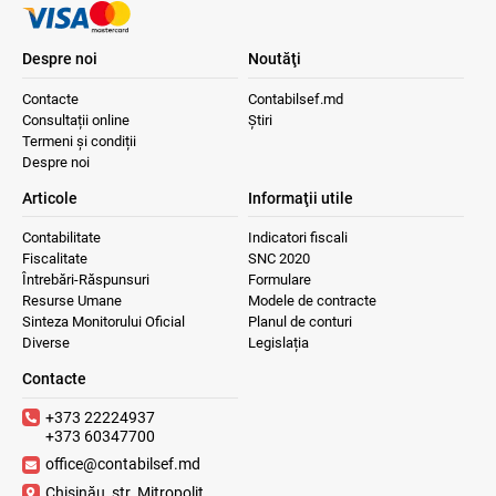
Despre noi
Noutăţi
Contacte
Contabilsef.md
Consultații online
Știri
Termeni și condiții
Despre noi
Articole
Informaţii utile
Contabilitate
Indicatori fiscali
Fiscalitate
SNC 2020
Întrebări-Răspunsuri
Formulare
Resurse Umane
Modele de contracte
Sinteza Monitorului Oficial
Planul de conturi
Diverse
Legislația
Contacte
+373 22224937
+373 60347700
office@contabilsef.md
Chișinău, str. Mitropolit