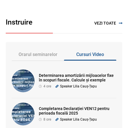
Instruire
VEZI TOATE
Orarul seminarelor
Cursuri Video
Determinarea amortizării mijloacelor fixe
în scopuri fiscale. Calcule și exemple
4 ore
Speaker Lilia Cauș-Țapu
Completarea Declarației VEN12 pentru
perioada fiscală 2025
8 ore
Speaker Lilia Cauș-Țapu