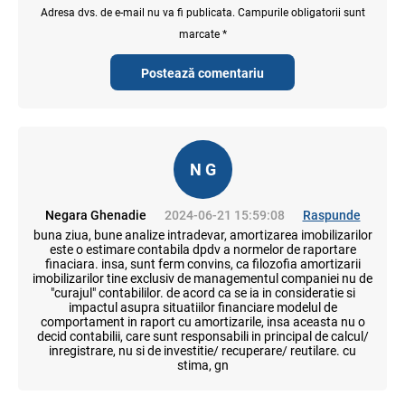
Adresa dvs. de e-mail nu va fi publicata. Campurile obligatorii sunt
marcate *
Postează comentariu
N G
Negara Ghenadie
2024-06-21 15:59:08
Raspunde
buna ziua, bune analize intradevar, amortizarea imobilizarilor
este o estimare contabila dpdv a normelor de raportare
finaciara. insa, sunt ferm convins, ca filozofia amortizarii
imobilizarilor tine exclusiv de managementul companiei nu de
"curajul" contabililor. de acord ca se ia in consideratie si
impactul asupra situatiilor financiare modelul de
comportament in raport cu amortizarile, insa aceasta nu o
decid contabilii, care sunt responsabili in principal de calcul/
inregistrare, nu si de investitie/ recuperare/ reutilare. cu
stima, gn