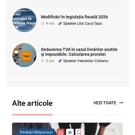
Modificări în legislația fiscală 2026
4 ore
Speaker Lilia Cauș-Țapu
Deducerea TVA în cazul livrărilor scutite
și impozabile. Calcularea proratei
4 ore
Speaker Veaceslav Ciobanu
Alte articole
VEZI TOATE
Întrebări-Răspunsuri