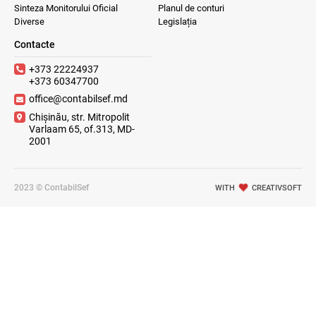
Sinteza Monitorului Oficial
Planul de conturi
Diverse
Legislația
Contacte
+373 22224937
+373 60347700
office@contabilsef.md
Chișinău, str. Mitropolit
Varlaam 65, of.313, MD-
2001
2023 © ContabilSef
WITH
CREATIVSOFT