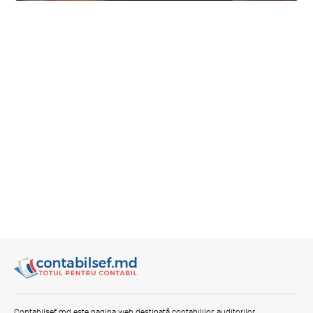
publice
05.08.2026
BNM
Bunurile și banii confiscați vor fi utilizați
în scopuri sociale și în interes public
06.08.2026
Guvernul RM
Efectele trecerii la euro ca monedă de
referință
06.08.2026
BNM
Gala Financiară 2026 – solicitare de
nominalizare a candidaților
03.08.2026
Ministerul Finanțelor
Opinia comunității profesionale a
Contabilsef.md este pagina web destinată contabililor, auditorilor,