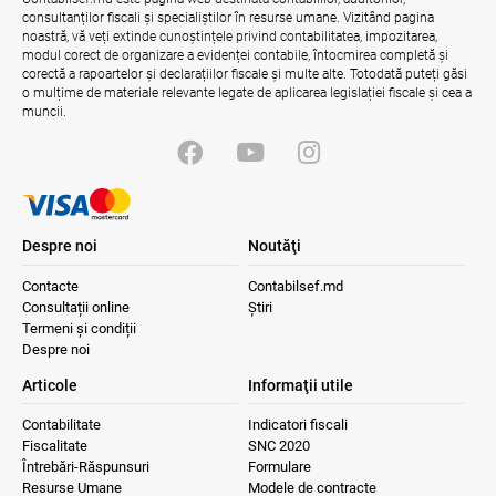
auditorilor interni în procesul de aliniere
consultanților fiscali și specialiștilor în resurse umane. Vizitând pagina
la standardele internaționale și bunele
noastră, vă veți extinde cunoștințele privind contabilitatea, impozitarea,
practici
modul corect de organizare a evidenței contabile, întocmirea completă și
04.08.2026
Ministerul Finanțelor
corectă a rapoartelor și declarațiilor fiscale și multe alte. Totodată puteți găsi
o mulțime de materiale relevante legate de aplicarea legislației fiscale și cea a
muncii.
Misiune oficială în cadrul proiectului
reformei finanțelor publice și a
administrării fiscale pentru aderarea la
UE
04.08.2026
Serviciul Fiscal de Stat
Despre noi
Noutăţi
Contacte
Contabilsef.md
Consultații online
Știri
Termeni și condiții
Despre noi
Articole
Informaţii utile
Contabilitate
Indicatori fiscali
Fiscalitate
SNC 2020
Întrebări-Răspunsuri
Formulare
Resurse Umane
Modele de contracte