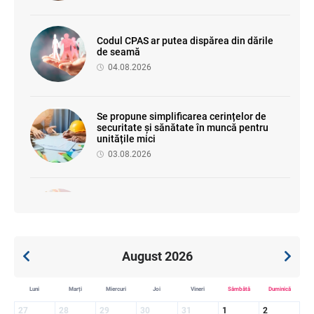
Codul CPAS ar putea dispărea din dările
de seamă
04.08.2026
Se propune simplificarea cerințelor de
securitate și sănătate în muncă pentru
unitățile mici
03.08.2026
Se propune modificarea Legii auditului —
consultări publice până la 19 august 2026
05.08.2026
August 2026
SFS a anunțat programul de seminare
Luni
Marți
Miercuri
Joi
Vineri
Sâmbătă
Duminică
pentru luna august 2026
27
28
29
30
31
1
2
03.08.2026