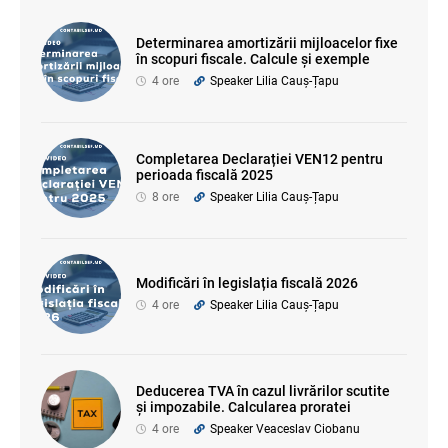
Determinarea amortizării mijloacelor fixe
în scopuri fiscale. Calcule și exemple
4 ore
Speaker Lilia Cauș-Țapu
Completarea Declarației VEN12 pentru
perioada fiscală 2025
8 ore
Speaker Lilia Cauș-Țapu
Modificări în legislația fiscală 2026
4 ore
Speaker Lilia Cauș-Țapu
Deducerea TVA în cazul livrărilor scutite
și impozabile. Calcularea proratei
4 ore
Speaker Veaceslav Ciobanu