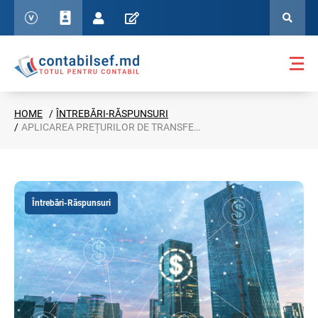
HOME
ÎNTREBĂRI-RĂSPUNSURI
APLICAREA PREȚURILOR DE TRANSFER ÎN CAZUL ACORDĂRII ÎMPRUMUTULUI PERSOANEI AFILIATE DE REZIDENT AL PARCULUI IT
Întrebări-Răspunsuri