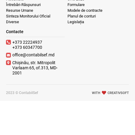
Întrebări-Răspunsuri
Formulare
Resurse Umane
Modele de contracte
Sinteza Monitorului Oficial
Planul de conturi
Diverse
Legislația
Contacte
+373 22224937
+373 60347700
office@contabilsef.md
Chișinău, str. Mitropolit
Varlaam 65, of.313, MD-
2001
2023 © ContabilSef
WITH
CREATIVSOFT