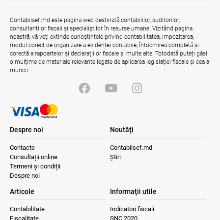
Contabilsef.md este pagina web destinată contabililor, auditorilor,
consultanților fiscali și specialiștilor în resurse umane. Vizitând pagina
noastră, vă veți extinde cunoștințele privind contabilitatea, impozitarea,
modul corect de organizare a evidenței contabile, întocmirea completă și
corectă a rapoartelor și declarațiilor fiscale și multe alte. Totodată puteți găsi
o mulțime de materiale relevante legate de aplicarea legislației fiscale și cea a
muncii.
Despre noi
Noutăţi
Contacte
Contabilsef.md
Consultații online
Știri
Termeni și condiții
Despre noi
Articole
Informaţii utile
Contabilitate
Indicatori fiscali
Fiscalitate
SNC 2020