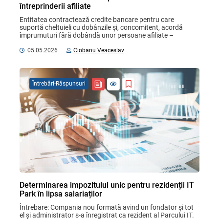
întreprinderii afiliate
Entitatea contractează credite bancare pentru care 
suportă cheltuieli cu dobânzile și, concomitent, acordă 
împrumuturi fără dobândă unor persoane afiliate – 
persoane fizice cetățeni și/ sau întreprinderi. ...
05.05.2026
Ciobanu Veaceslav
Întrebări-Răspunsuri
Determinarea impozitului unic pentru rezidenții IT
Park în lipsa salariaților
Întrebare: Compania nou formată avind un fondator și tot 
el și administrator s-a înregistrat ca rezident al Parcului IT. 