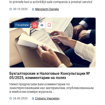
In primele luni a activității sale compania a prestat servicii 
pentru export, iar ...
30.10.2025
Manolachi Daniela
Fiscalitate
Бухгалтерские и Налоговые Консультации №
05/2025, комментарии на полях
Ниже предлагаем вам комментарии по 
заинтересовавшим нас материалам, опубликованным 
в майском номере журнала ...
26.06.2025
Ciobanu Veaceslav