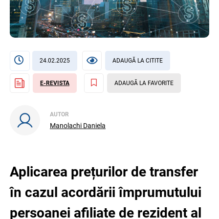
24.02.2025
ADAUGĂ LA CITITE
E-REVISTA
ADAUGĂ LA FAVORITE
AUTOR
Manolachi Daniela
Aplicarea prețurilor de transfer
în cazul acordării împrumutului
persoanei afiliate de rezident al