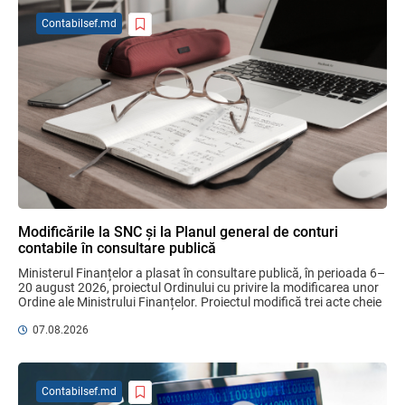
Contabilsef.md
SFS a anunțat programul de seminare
pentru luna august 2026
03.08.2026
Garanția financiară pentru refacerea
mediului la exploatarea resurselor
minerale
04.08.2026
Modificările la SNC și la Planul general de conturi
contabile în consultare publică
Domenii supuse controalelor fiscale
Ministerul Finanțelor a plasat în consultare publică, în perioada 6–
operative în luna august 2026
20 august 2026, proiectul Ordinului cu privire la modificarea unor 
05.08.2026
Serviciul Fiscal de Stat
Ordine ale Ministrului Finanțelor. Proiectul modifică trei acte cheie 
pentru ...
07.08.2026
Sa definitivat proiectul de reformare
integrală a Titlului IV - accize armonizate
cu legislația UE
Contabilsef.md