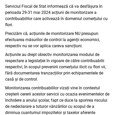
Serviciul Fiscal de Stat informează că va desfășura în
perioada 29-31 mai 2024 acțiuni de monitorizare a
contribuabililor care activează în domeniul comerțului cu
flori.
Precizăm că, acțiunile de monitorizare NU presupun
efectuarea măsurilor de control la agenții economici,
respectiv nu se vor aplica careva sancțiuni.
Acțiunile au drept obiectiv monitorizarea modului de
respectare a legislației în vigoare de către contribuabilii
respectivi, în scopul prevenirii comerțului ilicit cu flori vii,
fără documentarea tranzacțiilor prin echipamentele de
casă și de control.
Monitorizarea contribuabililor vizați vine în contextul
creșterii cererii acestor servicii cu ocazia evenimentelor de
închidere a anului școlar, fapt ce duce la sporirea riscului
de nedeclarare a tuturor vânzărilor cu scopul de a
diminua cuantumul impozitelor și taxelor aferente