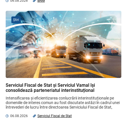
MIA Plăți Instant: Soluția inovativă pentru
06.08.2026
BNM
cetățeni, afaceri și plata serviciilor
publice
05.08.2026
BNM
Știri
Plafonul operațiunilor valutare de capital
fără autorizarea BNM va crește
06.08.2026
Reforma fiscală 2027, din nou în
consultare publică
06.08.2026
Serviciul Fiscal de Stat și Serviciul Vamal își
consolidează parteneriatul interinstituțional
Proiectul de lege referitor la contractele
Intensificarea și eficientizarea conlucrării interinstituționale pe 
de credit pentru bunuri imobile
domeniile de interes comun au fost discutate astăzi în cadrul unei 
rezidențiale, consultat cu părțile
întrevederi de lucru între directoarea Serviciului Fiscal de Stat, 
interesate
Olga Golban ...
06.08.2026
Serviciul Fiscal de Stat
04.08.2026
Ministerul Finanțelor