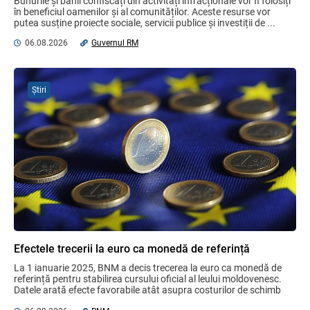
Bunurile și banii confiscați din activități infracționale vor fi folosiți 
minerale
în beneficiul oamenilor și al comunităților. Aceste resurse vor 
putea susține proiecte sociale, servicii publice și investiții de ...
04.08.2026
06.08.2026
Guvernul RM
Domenii supuse controalelor fiscale
operative în luna august 2026
Știri
05.08.2026
Serviciul Fiscal de Stat
Opinia comunității profesionale a
auditorilor interni în procesul de aliniere
la standardele internaționale și bunele
practici
04.08.2026
Ministerul Finanțelor
Gala Financiară 2026 – solicitare de
nominalizare a candidaților
Efectele trecerii la euro ca monedă de referință
03.08.2026
Ministerul Finanțelor
La 1 ianuarie 2025, BNM a decis trecerea la euro ca monedă de 
referință pentru stabilirea cursului oficial al leului moldovenesc. 
Datele arată efecte favorabile atât asupra costurilor de schimb 
valutar, ...