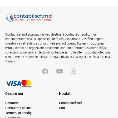
Misiune oficială în cadrul proiectului
reformei finanțelor publice și a
administrării fiscale pentru aderarea la
UE
04.08.2026
Serviciul Fiscal de Stat
Contabilsef.md este pagina web destinată contabililor, auditorilor,
consultanților fiscali și specialiștilor în resurse umane. Vizitând pagina
Efectele trecerii la euro ca monedă de
referință
noastră, vă veți extinde cunoștințele privind contabilitatea, impozitarea,
modul corect de organizare a evidenței contabile, întocmirea completă și
06.08.2026
BNM
corectă a rapoartelor și declarațiilor fiscale și multe alte. Totodată puteți găsi
o mulțime de materiale relevante legate de aplicarea legislației fiscale și cea a
muncii.
Despre noi
Noutăţi
Contacte
Contabilsef.md
Consultații online
Știri
Termeni și condiții
Despre noi