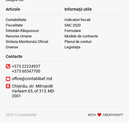
Articole
Informaţii utile
Contabilitate
Indicatori fiscali
Fiscalitate
SNC 2020
Întrebări-Răspunsuri
Formulare
Resurse Umane
Modele de contracte
Sinteza Monitorului Oficial
Planul de conturi
Diverse
Legislația
Contacte
+373 22224937
+373 60347700
office@contabilsef.md
Chișinău, str. Mitropolit
Varlaam 65, of.313, MD-
2001
2023 © ContabilSef
WITH
CREATIVSOFT